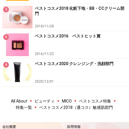
ベストコスメ2018 化粧下地・BB・CCクリーム部
2
門
2018/11/28
ベストコスメ2016 ベストヒット賞
3
2016/11/22
ベストコスメ2020 クレンジング・洗顔部門
第３位 Koh Gen Do オリエンタルプラン
4
ツ 五能エッセンス
2020/12/01
Koh Gen Do オリエンタルプランツ 五能エッセンス
>
>
>
>
All About
ビューティ
MICO
ベストコスメ特集
>
特集一覧
ベストコスメ2018（通コス）敏感肌部門
いつものスキンケアに投入するだけで潤い
を引き出す！
会社概要
採用情報