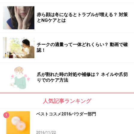
角田日向子さん
赤ら顔は冬になるとトラブルが増える？ 対策
とNGケアとは
18年上期ベストコスメで５冠を達成しました。このロー
ションは、芯から潤いで満たし、美容成分や保湿成分を
チークの適量って一体どれくらい？ 動画で確
抱えこんだ保湿膜を採用することで潤いの続く肌へと導
認！
きます。
【DATA】
爪が割れた時の対処や補修は？ ネイルや爪切
りでのケア方法
サエル ホワイトニング ローション コンセントレート
（医薬部外品）125ml 5000円（税抜）／
ディセンシア
人気記事ランキング
ベストコスメ2016パウダー部門
1
2016/11/22