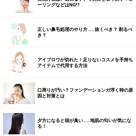
【私がオススメします！】All About スキンケアガイ
ーリングなどはNG!?
ド
夏目 円
さん
正しい鼻毛処理のやり方……抜くべき？ 剃るべ
き？
夏目 円さん
アイブロウが切れた！足りないコスメを手持ち
たっぷりめにとり、肌に押し込むようにやさしくなじま
アイテムで代用する方法
せます。肌に透明感と明るさが生まれ、同時に、肌のコ
ンディションも整いますね。肌が過敏なときでも安心し
て使えます。
口周りが汚い？ファンデーションガ浮く時の原
因と対策とは
【本当に売れています！】ディセンシア PR 角田日向子
さん
夕方になると頭が臭い……地肌の匂いが気にな
る！