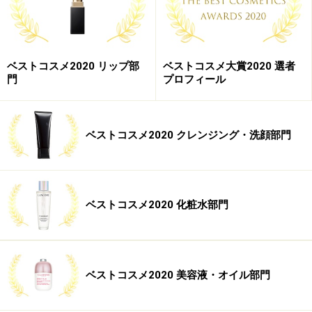
リニューアル発売後、17倍の売上を記録し、「タカミス
キンピール」に次ぐタカミの人気アイテムになりまし
ベストコスメ2020 リップ部
ベストコスメ大賞2020 選者
門
プロフィール
た。美容誌やファッション誌の編集部にお邪魔した際、
デスクに置かれている光景をよく見かけます。
ベストコスメ2020 クレンジング・洗顔部門
【DATA】
タカミリップ 7g 2176円（税抜）／
タカミ
ベストコスメ2020 化粧水部門
第２位 サエル ホワイトニング ローション
コンセントレート（医薬部外品）
ベストコスメ2020 美容液・オイル部門