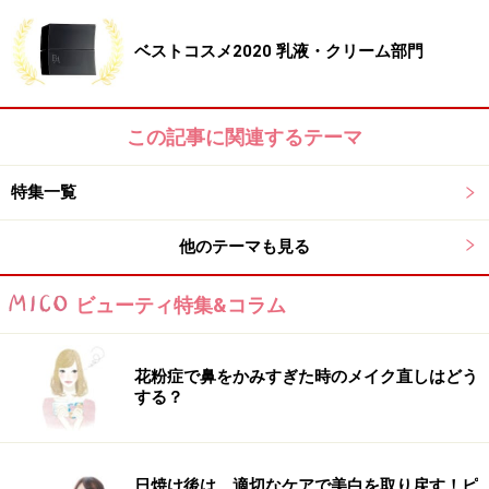
サエル ホワイトニング ローション コンセントレート（医薬
ベストコスメ2020 乳液・クリーム部門
部外品）
2018年上期のベストコスメ企画で5冠を達
この記事に関連するテーマ
成！ 敏感肌にうれしい美白ローション
敏感肌はシミができやすいという事実から、新たに「シ
特集一覧
ミはストレスで加速する」ことも発見し、内外要因から
他のテーマも見る
起こるシミの生成プロセスの根本に徹底対応した敏感肌
用美白ローション。敏感肌の土台を整え、美白が効きや
ビューティ特集&コラム
すい肌へ導く「ホワイトサイクルシステム」はそのまま
に、植物由来のエキスを複合的に配合した「ストレスバ
リアコンプレックスCL」で、ストレスケアまで対応。み
花粉症で鼻をかみすぎた時のメイク直しはどう
する？
ずみずしい感触と、長時間続く潤い感で肌をやさしく満
たします。
日焼け後は、適切なケアで美白を取り戻す！ピ