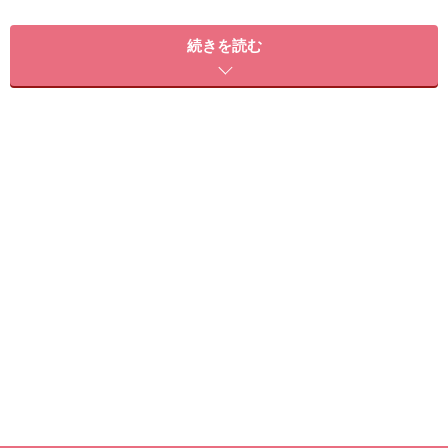
続きを読む
【私がオススメします！】ヘア&メイクアップアーティ
スト
NANA
さん
NANAさん
「１日10回塗る」と聞いて、最初は面倒だと思ったので
すが、習慣化することで唇のコンディションが格段にア
ップ！ ぷるんと潤うリップというよりは、唇の底力が
アップするようなイメージです。