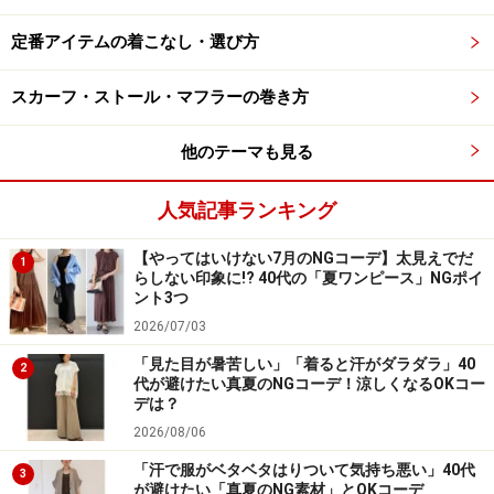
定番アイテムの着こなし・選び方
次のページでは、WEEKDAYにはこんなにブランドがあ
る！
スカーフ・ストール・マフラーの巻き方
※記事内容は執筆時点のものです。最新の内容をご確認くださ
他のテーマも見る
い。
人気記事ランキング
次のページへ
1
/
3
【やってはいけない7月のNGコーデ】太見えでだ
1
らしない印象に!? 40代の「夏ワンピース」NGポイ
ント3つ
2026/07/03
「見た目が暑苦しい」「着ると汗がダラダラ」40
2
代が避けたい真夏のNGコーデ！涼しくなるOKコー
デは？
2026/08/06
「汗で服がベタベタはりついて気持ち悪い」40代
3
が避けたい「真夏のNG素材」とOKコーデ