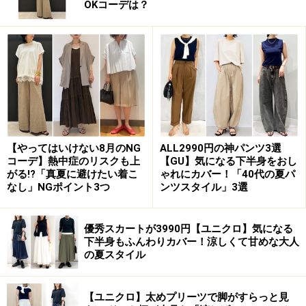
OKコーデは？
トックホルムにオープン。週末だけではなく平日もオー
プンするようになって「WEEKDAY」と改名しました。
08年にH&Mの傘下ブランドに迎えられ、現在は本国スウ
ェーデンをはじめ、デンマーク、ノルウェー、ドイツ、
フィンランド、オランダの6カ国の21店舗で展開されて
います。アジア初上陸となった大阪店で22店舗目となり
ました。パリやミラノ、NYなどの大都市にもまだ進出し
【やってはいけない8月のNG
ALL2990円の神パンツ3選
コーデ】熱中症のリスクも上
【GU】気になる下半身をおし
ていないので、大阪のショップはこれらのファッション
がる!?「真夏に避けたい着こ
ゃれにカバー！「40代の夏パ
先進都市に先駆けてのデビューとなったわけです。
なし」NGポイント3つ
ンツスタイル」3選
優秀スカートが3990円【ユニクロ】気になる
下半身もふんわりカバー！涼しくて甘めな大人
の夏スタイル
WEEKDAY大阪店 店内
【ユニクロ】太めプリーツで脚がすらっと見