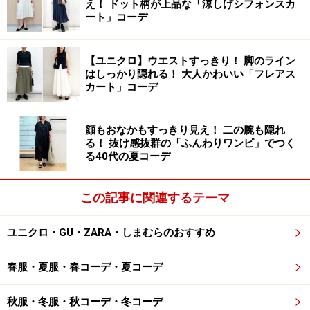
え！ ドット柄が上品な「涼しげシフォンスカ
ート」コーデ
WEEKDAY大阪店 店内
ビル2、3階の2フロアに入っていて、2階がレディース、
【ユニクロ】ウエストすっきり！ 脚のライン
3階がメンズ。店舗デザインを手がけたのは、ベルリン
はしっかり隠れる！ 大人かわいい「フレアス
カート」コーデ
を拠点に活躍する建築家デュオのPierre Jorge Gonzalez
氏とJudith Haase氏です。ショップ外観同様、店内へ上
がっていく階段はブランドのキーカラーである爽やかな
顔もおなかもすっきり見え！ 二の腕も隠れ
る！ 抜け感抜群の「ふんわりワンピ」でつく
グリーンに彩られています。開放感の高い店内は透明感
る40代の夏コーデ
がありつつ、グラフィカルでハイパーな雰囲気。窓越に
人通りの多い心斎橋・戎橋エリアやおなじみの電飾看板
この記事に関連するテーマ
が見える絶景。スタイリングルックが映し出されたデジ
タル映像を眺めながら、ブランドの世界観に浸り込めま
ユニクロ・GU・ZARA・しまむらのおすすめ
す。ハンドプリントTシャツを製造する「WEEKDAY
STOREMADE」専用のスペースやDJブースなども店内に
春服・夏服・春コーデ・夏コーデ
設けられています。
秋服・冬服・秋コーデ・冬コーデ