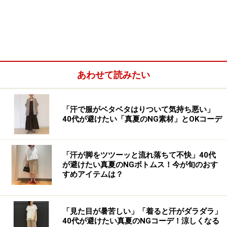
あわせて読みたい
「汗で服がベタベタはりついて気持ち悪い」
40代が避けたい「真夏のNG素材」とOKコーデ
WEEKDAYアジア初店舗、大阪に上陸！
「汗が脚をツツーッと流れ落ちて不快」40代
が避けたい真夏のNGボトムス！今が旬のおす
「WEEKDAY」
は2000年11月、ストックホルム郊外に友
すめアイテムは？
人3人で開いた古着屋からスタートしたブランドです。
最初は週末だけオープンしていたことから、ブランド名
も「WEEKEND」と名乗っていました。センスのよい品
「見た目が暑苦しい」「着ると汗がダラダラ」
40代が避けたい真夏のNGコーデ！涼しくなる
揃えで人気を博し、02年4月に「WEEKDAY」1号店がス