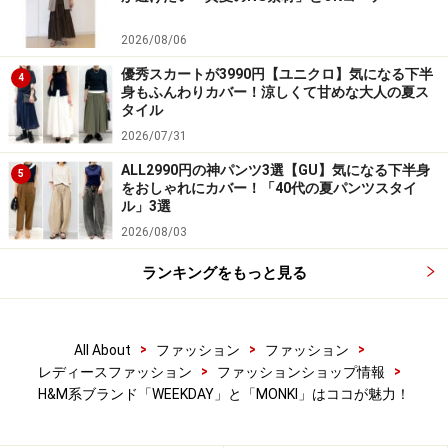
2026/08/06
優秀スカートが3990円【ユニクロ】気になる下半
4
身もふんわりカバー！涼しくて甘めな大人の夏ス
タイル
2026/07/31
ALL2990円の神パンツ3選【GU】気になる下半身
5
をおしゃれにカバー！「40代の夏パンツスタイ
ル」3選
2026/08/03
ランキングをもっと見る
>
>
>
All About
ファッション
ファッション
>
>
レディースファッション
ファッションショップ情報
H&M系ブランド「WEEKDAY」と「MONKI」はココが魅力！