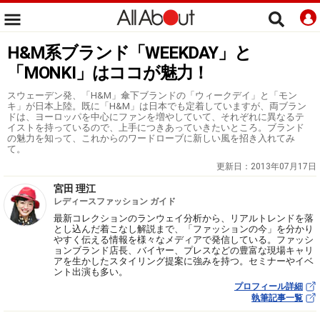
H&M系ブランド「WEEKDAY」と
「MONKI」はココが魅力！
スウェーデン発、「H&M」傘下ブランドの「ウィークデイ」と「モン
キ」が日本上陸。既に「H&M」は日本でも定着していますが、両ブラン
ドは、ヨーロッパを中心にファンを増やしていて、それぞれに異なるテ
イストを持っているので、上手につきあっていきたいところ。ブランド
の魅力を知って、これからのワードローブに新しい風を招き入れてみ
て。
更新日：
2013年07月17日
宮田 理江
レディースファッション ガイド
最新コレクションのランウェイ分析から、リアルトレンドを落
とし込んだ着こなし解説まで、「ファッションの今」を分かり
やすく伝える情報を様々なメディアで発信している。ファッシ
ョンブランド店長、バイヤー、プレスなどの豊富な現場キャリ
アを生かしたスタイリング提案に強みを持つ。セミナーやイベ
ント出演も多い。
プロフィール詳細
執筆記事一覧