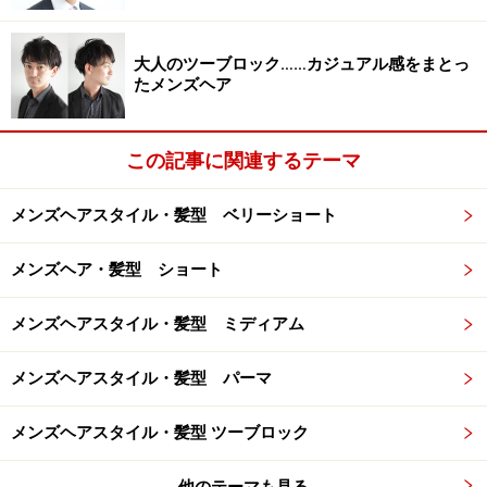
顔型・髪質
顔型：逆三角型 丸型 卵型 面長
大人のツーブロック……カジュアル感をまとっ
髪質：ややクセ～直毛
たメンズヘア
毛量：少なめ～多い
硬さ：やや柔らかい～硬い
この記事に関連するテーマ
次のページは「男のショートスタイル」を詳しくご紹介
メンズヘアスタイル・髪型 ベリーショート
します。
メンズヘア・髪型 ショート
※記事内容は執筆時点のものです。最新の内容をご確認くださ
い。
メンズヘアスタイル・髪型 ミディアム
次のページへ
1
/
2
メンズヘアスタイル・髪型 パーマ
メンズヘアスタイル・髪型 ツーブロック
他のテーマも見る