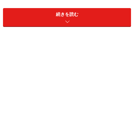
ビジネスシーンにも対応出来る万能ショー
続きを読む
トスタイル
現在は少し緩くなってきたものの、社会人男性のヘアス
タイルは、清潔感やTPOなどを重視したスタイルが求め
られています。そのため、ついつい堅い無雑なスタイル
になりがち。しかし、そんな中でもカッコよく、おしゃ
れなヘアスタイルを少しでも楽しみたい、というお客様
の声をよく耳にします。
そこで今回は、最近よくサロンでも支持を得ているショ
ートスタイルを紹介します。スタイルのポイントは大き
く３つ。１つ目に、清潔感とスッキリ感を持たせた短い
レングス。２つ目は刈り上げる堅いスタイルとは違い、
少し長さを残し束感を出した丸みのあるシルエット。ラ
インをぼかすことで柔らかさと動きがで、おしゃれ度が