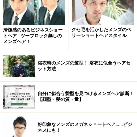
仕事が忙しくなかなか髪にまで手が回らない方、おしゃ
クセ毛を活かしたメンズのベ
清潔感のあるビジネスショー
れを楽しみたい方も、これを機に挑戦してみてはいかが
リーショートヘアスタイル
トヘア…ツーブロック無しの
でしょうか。
メンズヘア！
浴衣時のメンズの髪型！ 浴衣に似合うヘアセ
ヘアスタイル情報
ット方法
カット：トップを長めに残し、トップに向けソフトに刈
り上げてつなげます。動きを出すためザクザクカットし
自分に似合う髪型を見つけるメンズヘア診断！
ラインをぼかします。
【顔型・髪の質・量】
カラー：基本的にはNOカラー。また、好みで少し色を入
れると柔らかさが出ます。パーマ：なし
好印象なメンズのメガネショートヘア……ビジ
ネスにも！