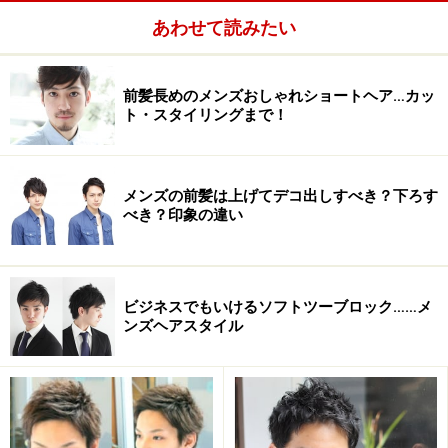
アップします。３つ目はスタイリングが思い通りにまと
あわせて読みたい
めやすいこと。セクションごとに頭の形を意識してカッ
トすることで骨格矯正をしスタイルが長持ちします。ま
前髪長めのメンズおしゃれショートヘア…カッ
たカットで動きを出しているのでワックスまたはジェル
ト・スタイリングまで！
を付けるだけで動きが出て、毎朝の苦手なスタイリング
も思い通りに決まります。
メンズの前髪は上げてデコ出しすべき？下ろす
べき？印象の違い
ビジネスでもいけるソフトツーブロック……メ
ンズヘアスタイル