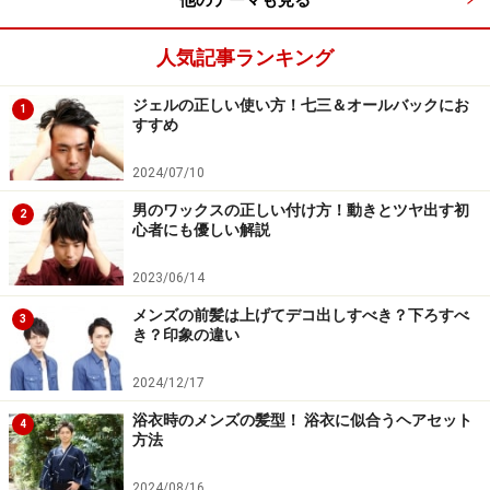
人気記事ランキング
ジェルの正しい使い方！七三＆オールバックにお
1
すすめ
2024/07/10
男のワックスの正しい付け方！動きとツヤ出す初
2
心者にも優しい解説
2023/06/14
メンズの前髪は上げてデコ出しすべき？下ろすべ
3
き？印象の違い
2024/12/17
浴衣時のメンズの髪型！ 浴衣に似合うヘアセット
4
方法
2024/08/16