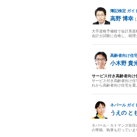
簿記検定
ガイ
高野 博幸
(
大手資格予備校で会計系資
会計士試験に合格し、税理
高齢者向け住
小木野 貴
サービス付き高齢者向け
サービス付き高齢者向け住
れから高齢者向け住宅を選
ネパール
ガイ
うえの と
ネパール・カトマンズ在住
の寄稿、執筆も行っていま