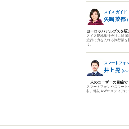
スイス
ガイド
矢鳴 菜都
(
ヨーロッパアルプスを駆
スイス現地旅行会社に所属
旅行に力を入れる旅行業を
う。
スマートフォ
井上 晃
(
い
一人のユーザーの目線で
スマートフォンやスマート
材。雑誌やWebメディア