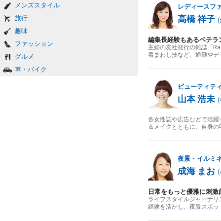
メンズスタイル
レディースフ
高橋 祥子
旅行
(
趣味
編集長経験もあるベテラ
ファッション
主婦の友社発行の雑誌「R
着まわし技など、通勤やデ
グルメ
車・バイク
ビューティテ
山本 浩未
(
各女性誌や広告などで活躍
＆メイクとともに、自身の
夜景・イルミ
成海 まお
(
日常をもっと優雅に刺激
ライフスタイルジャーナリ
経験を活かし、夜景スポッ