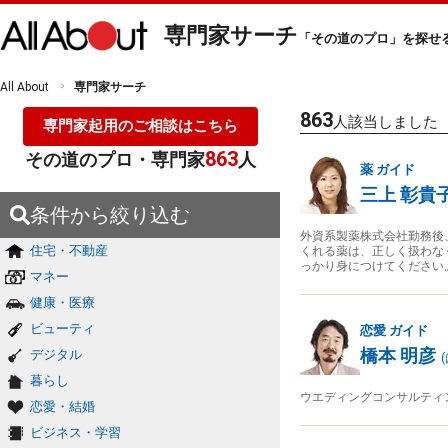
専門家サーチ
「その道のプロ」を探せ
All About
専門家サーチ
863
人該当しました
専門家起用のご相談はこちら
863
その道のプロ・専門家
人
薬
ガイド
三上 彰貴
条件から絞り込む
外資系製薬株式会社勤務後
住宅・不動産
くれる薬は、正しく扱わな
っかり身につけてください
マネー
健康・医療
ビューティ
恋愛
ガイド
橋本 明彦
デジタル
(
暮らし
ウエディングコンサルティ
恋愛・結婚
ビジネス・学習