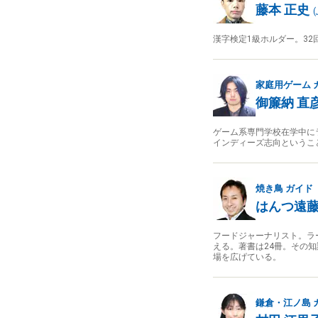
藤本 正史
(
漢字検定1級ホルダー。3
家庭用ゲーム
御簾納 直
ゲーム系専門学校在学中に
インディーズ志向というこ
焼き鳥
ガイド
はんつ遠
フードジャーナリスト。ラ
える。著書は24冊。その
場を広げている。
鎌倉・江ノ島