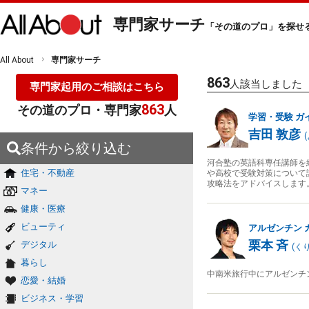
専門家サーチ
「その道のプロ」を探せ
All About
専門家サーチ
863
人該当しました
専門家起用のご相談はこちら
863
その道のプロ・専門家
人
学習・受験
ガ
吉田 敦彦
(
条件から絞り込む
河合塾の英語科専任講師を
住宅・不動産
や高校で受験対策について
攻略法をアドバイスします
マネー
健康・医療
ビューティ
アルゼンチン
栗本 斉
デジタル
(
く
暮らし
中南米旅行中にアルゼンチ
恋愛・結婚
ビジネス・学習