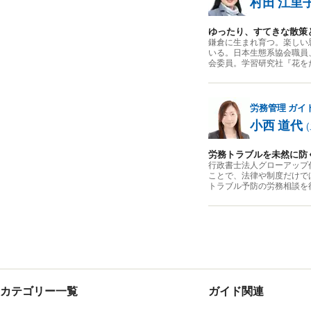
村田 江里
ゆったり、すてきな散策
鎌倉に生まれ育つ。楽しい
いる。日本生態系協会職員
会委員。学習研究社『花を
労務管理
ガイ
小西 道代
(
労務トラブルを未然に防
行政書士法人グローアップ
ことで、法律や制度だけで
トラブル予防の労務相談を
カテゴリー一覧
ガイド関連