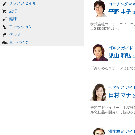
メンズスタイル
コーチングマ
平野 圭子
旅行
(
趣味
株式会社コーチ・エィ エ
ファッション
は3,000時間以上。
グルメ
車・バイク
ゴルフ
ガイド
児山 和弘
(
「楽しめるスポーツとして
ヘアケア
ガイ
田村 マナ
(
美髪アドバイザー、毛髪診
ル化粧品を開発して悩みを
漢字検定
ガイ