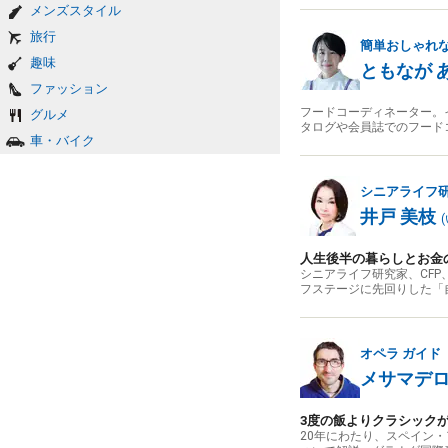
メンズスタイル
旅行
簡単おしゃれ
趣味
ともなが 
ファッション
フードコーディネーター。
グルメ
タログや会員誌でのフード
車・バイク
シニアライフ
井戸 美枝
(
人生後半の暮らしとお金
シニアライフ研究家、CF
フステージに先回りした「
オペラ
ガイド
メサマデロ
3度の飯よりクラシック
20年にわたり、スペイン