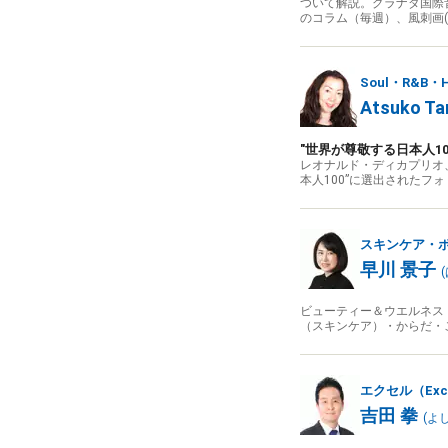
ついて解説。グラナダ国際
のコラム（毎週）、風刺画
Soul・R&B・H
Atsuko Ta
"世界が尊敬する日本人1
レオナルド・ディカプリオ、
本人100”に選出されたフ
スキンケア・
早川 景子
(
ビューティー＆ウエルネス
（スキンケア）・からだ・
エクセル（Exc
吉田 拳
(
よし