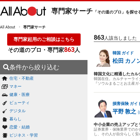
専門家サーチ
「その道のプロ」を探せ
All About
専門家サーチ
863
人該当しました
専門家起用のご相談はこちら
863
その道のプロ・専門家
人
韓国
ガイド
松田 カノ
条件から絞り込む
韓国文化に精通したカル
住宅・不動産
韓国在住。カルチャーライ
『ソウルまるごとお土産ガ
マネー
健康・医療
ビューティ
損害保険
ガイ
平野 敦之
デジタル
(
暮らし
中小企業の売上アップと
恋愛・結婚
証券業界・保険業界でのか
し、その人が自分らしく安
ビジネス・学習