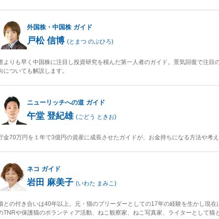
外国株・中国株
ガイド
戸松 信博
(
とまつ のぶひろ
)
誰よりも早く中国株に注目し投資研究を積んだ第一人者のガイド。景気回復で注目
向についても解説します。
ニューリッチへの道
ガイド
午堂 登紀雄
(
ごどう ときお
)
貯金70万円を１年で3億円の資産に成長させたガイドが、お金持ちになる方法や考
ネコ
ガイド
岩田 麻美子
(
いわた まみこ
)
猫との付き合いは40年以上。元・猫のブリーダーとしての17年の経験を生かし現在
のTNRや保護猫のボランティア活動、ねこ観察家、ねこ写真家、ライターとして猫