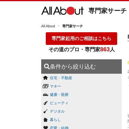
専門家サーチ
All About
専門家サーチ
専門家起用のご相談はこちら
863
その道のプロ・専門家
人
条件から絞り込む
住宅・不動産
マネー
健康・医療
ビューティ
デジタル
暮らし
恋愛・結婚