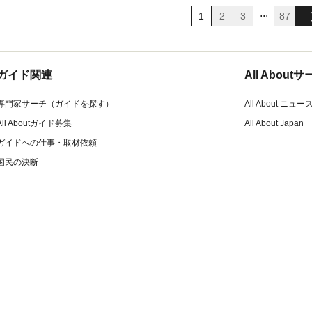
...
1
2
3
87
ガイド関連
All Abou
専門家サーチ（ガイドを探す）
All About ニュー
All Aboutガイド募集
All About Japan
ガイドへの仕事・取材依頼
国民の決断