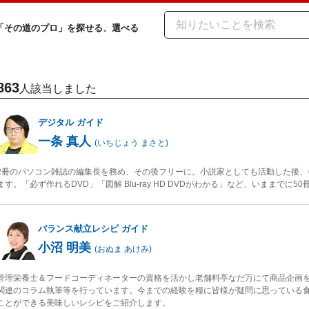
「その道のプロ」を探せる、選べる
863
人該当しました
デジタル
ガイド
一条 真人
(
いちじょう まさと
)
2冊のパソコン雑誌の編集長を務め、その後フリーに。小説家としても活動した後、
ます。「必ず作れるDVD」「図解 Blu-ray HD DVDがわかる」など、いままでに
バランス献立レシピ
ガイド
小沼 明美
(
おぬま あけみ
)
管理栄養士＆フードコーディネーターの資格を活かし老舗料亭なだ万にて商品企画
関連のコラム執筆等を行っています。今までの経験を糧に皆様が疑問に思っている
ことができる美味しいレシピをご紹介します。