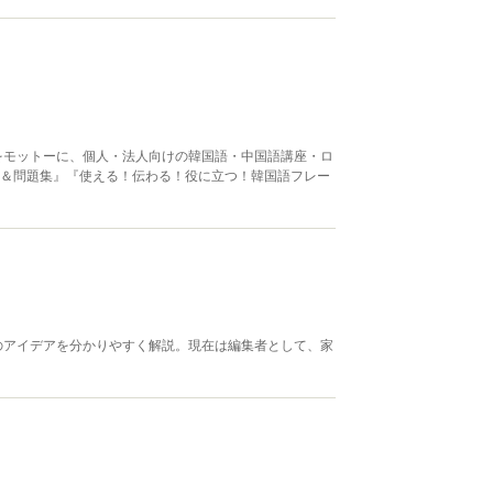
をモットーに、個人・法人向けの韓国語・中国語講座・ロ
スト＆問題集』『使える！伝わる！役に立つ！韓国語フレー
のアイデアを分かりやすく解説。現在は編集者として、家
。