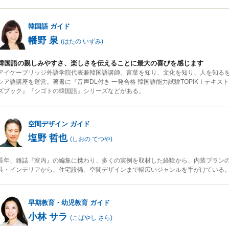
韓国語
ガイド
幡野 泉
(
はたの いずみ
)
韓国語の親しみやすさ、楽しさを伝えることに最大の喜びを感じます
アイケーブリッジ外語学院代表兼韓国語講師。言葉を知り、文化を知り、人を知る
シア語講座を運営。著書に『音声DL付き 一発合格 韓国語能力試験TOPIKⅠテキ
ズブック』『シゴトの韓国語』シリーズなどがある。
空間デザイン
ガイド
塩野 哲也
(
しおの てつや
)
長年、雑誌『室内』の編集に携わり、多くの実例を取材した経験から、内装プラン
具・インテリアから、住宅設備、空間デザインまで幅広いジャンルを手がけている
早期教育・幼児教育
ガイド
小林 サラ
(
こばやし さら
)