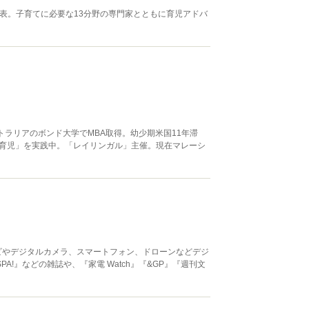
表。子育てに必要な13分野の専門家とともに育児アドバ
トラリアのボンド大学でMBA取得。幼少期米国11年滞
育児」を実践中。「レイリンガル」主催。現在マレーシ
ビやデジタルカメラ、スマートフォン、ドローンなどデジ
SPA!』などの雑誌や、『家電 Watch』『&GP』『週刊文