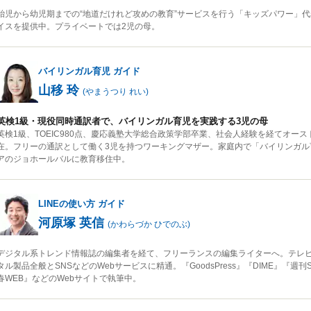
胎児から幼児期までの“地道だけれど攻めの教育”サービスを行う「キッズパワー」代
イスを提供中。プライベートでは2児の母。
バイリンガル育児
ガイド
山移 玲
(
やまうつり れい
)
英検1級・現役同時通訳者で、バイリンガル育児を実践する3児の母
英検1級、TOEIC980点、慶応義塾大学総合政策学部卒業、社会人経験を経てオース
在。フリーの通訳として働く3児を持つワーキングマザー。家庭内で「バイリンガル
アのジョホールバルに教育移住中。
LINEの使い方
ガイド
河原塚 英信
(
かわらづか ひでのぶ
)
デジタル系トレンド情報誌の編集者を経て、フリーランスの編集ライターへ。テレ
タル製品全般とSNSなどのWebサービスに精通。『GoodsPress』『DIME』『週刊
春WEB』などのWebサイトで執筆中。