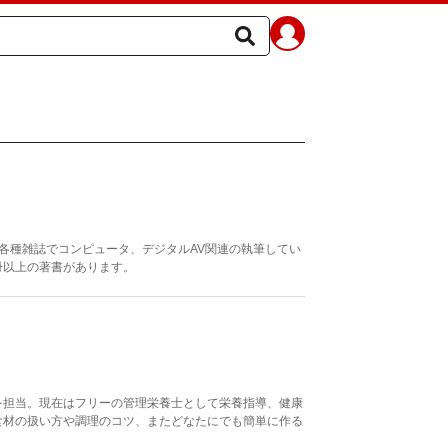
各種雑誌でコンピュータ、デジタルAV関連の執筆してい
50冊以上の著書があります。
を担当。現在はフリーの管理栄養士として栄養指導、健康
食材の扱い方や調理のコツ、またどなたにでも簡単に作る