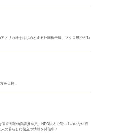
のアメリカ株をはじめとする外国株全般、マクロ経済の動
え方を伝授！
は東京都動物愛護推進員、NPO法人で飼い主のいない猫
と人の暮らしに役立つ情報を発信中！