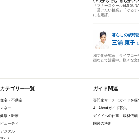
いつからでも“育ちがいい
「マナースクールEMI S
一受けたい授業」「ぐるナ
にも定評。
暮らしの歳時
三浦 康子
(
和文化研究家、ライフコー
画などで活躍中。様々な文
カテゴリー一覧
ガイド関連
住宅・不動産
専門家サーチ（ガイドを探
マネー
All Aboutガイド募集
健康・医療
ガイドへの仕事・取材依頼
ビューティ
国民の決断
デジタル