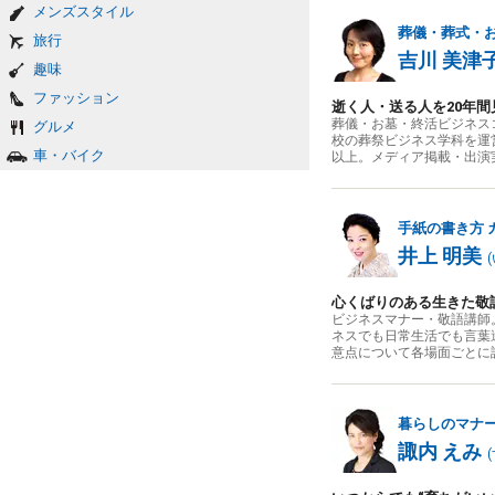
メンズスタイル
葬儀・葬式・
旅行
吉川 美津
趣味
ファッション
逝く人・送る人を20年
葬儀・お墓・終活ビジネス
グルメ
校の葬祭ビジネス学科を運
車・バイク
以上。メディア掲載・出演
手紙の書き方
井上 明美
(
心くばりのある生きた敬
ビジネスマナー・敬語講師
ネスでも日常生活でも言葉
意点について各場面ごと
暮らしのマナ
諏内 えみ
(