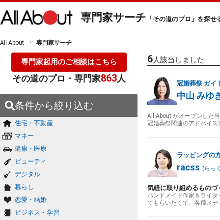
専門家サーチ
「その道のプロ」を探せ
All About
専門家サーチ
6
人該当しました
専門家起用のご相談はこちら
863
その道のプロ・専門家
人
冠婚葬祭
ガイ
中山 みゆ
条件から絞り込む
All About がオー
住宅・不動産
冠婚葬祭関連のアドバイス
マネー
健康・医療
ラッピングの
ビューティ
racss
(
らっ
デジタル
暮らし
気軽に取り組めるものづ
ハンドメイド作家＆ライタ
恋愛・結婚
てもらいたくて、各種メデ
ビジネス・学習