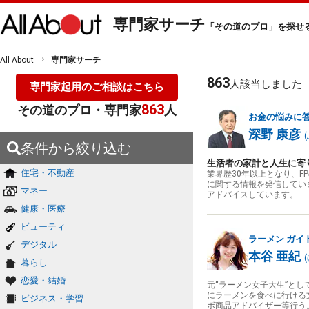
専門家サーチ
「その道のプロ」を探せ
All About
専門家サーチ
863
人該当しました
専門家起用のご相談はこちら
863
その道のプロ・専門家
人
お金の悩みに
深野 康彦
(
条件から絞り込む
生活者の家計と人生に寄
住宅・不動産
業界歴30年以上となり、
に関する情報を発信してい
マネー
アドバイスしています。
健康・医療
ビューティ
ラーメン
ガイ
デジタル
本谷 亜紀
(
暮らし
恋愛・結婚
元“ラーメン女子大生”と
にラーメンを食べに行ける
ビジネス・学習
ボ商品アドバイザー等行う