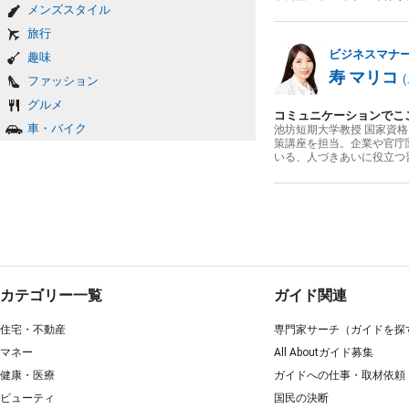
メンズスタイル
旅行
ビジネスマナ
趣味
寿 マリコ
(
ファッション
グルメ
コミュニケーションでこ
車・バイク
池坊短期大学教授 国家資
策講座を担当。企業や官庁
いる、人づきあいに役立つ
カテゴリー一覧
ガイド関連
住宅・不動産
専門家サーチ（ガイドを探
マネー
All Aboutガイド募集
健康・医療
ガイドへの仕事・取材依頼
ビューティ
国民の決断