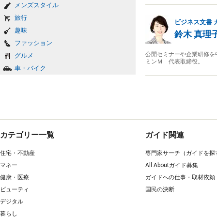
メンズスタイル
旅行
ビジネス文書
趣味
鈴木 真理
ファッション
公開セミナーや企業研修を
グルメ
ミンＭ 代表取締役。
車・バイク
カテゴリー一覧
ガイド関連
住宅・不動産
専門家サーチ（ガイドを探
マネー
All Aboutガイド募集
健康・医療
ガイドへの仕事・取材依頼
ビューティ
国民の決断
デジタル
暮らし