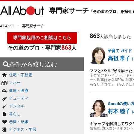
専門家サーチ
「その道のプロ」を探せ
All About
専門家サーチ
863
人該当しました
専門家起用のご相談はこちら
863
その道のプロ・専門家
人
子育て
ガイド
高祖 常子
(
条件から絞り込む
ママとパパに寄り添った
住宅・不動産
子育てアドバイザー、キャ
ーク理事ほか各NPOの理
マネー
らない子育て』（かんき出
健康・医療
ビューティ
Gmailの使い
デジタル
村本 睦子
(
暮らし
恋愛・結婚
ギャップを解消してワク
情報整理DXコンサルタン
ビジネス・学習