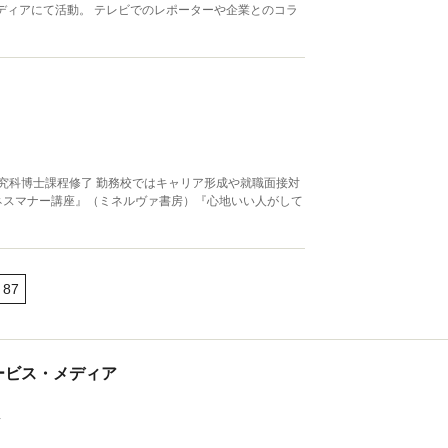
ディアにて活動。 テレビでのレポーターや企業とのコラ
究科博士課程修了 勤務校ではキャリア形成や就職面接対
ネスマナー講座』（ミネルヴァ書房）『心地いい人がして
87
tサービス・メディア
ス