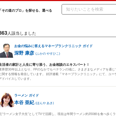
「その道のプロ」を探せる、選べる
863
人該当しました
お金の悩みに答えるマネープランクリニック
ガイド
深野 康彦
(
ふかの やすひこ
)
生活者の家計と人生に寄り添う、お金相談のエキスパート！
業界歴30年以上となり、FPのなかでもベテランの域に。さまざまなメディアを通
に関する情報を発信しています。 好評連載『マネープランクリニック』にて、ユー
アドバイスしています。
ラーメン
ガイド
本谷 亜紀
(
ほんや あき
)
元“ラーメン女子大生”としてTVで活躍し、現在は年間ラーメン約350杯を食べ歩