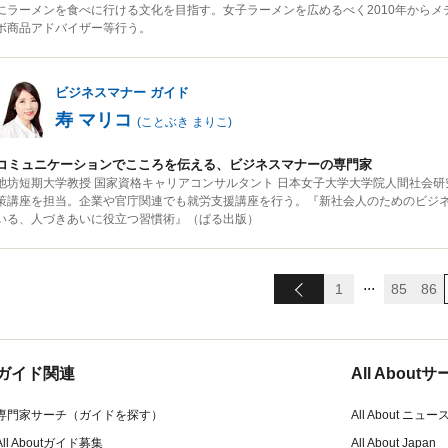
にラーメンを食べに行ける文化を目指す。女子ラーメンを広めるべく2010年からメ
ボ商品アドバイザー等行う。
ビジネスマナー
ガイド
寿 マリコ
(
ことぶき まりこ
)
コミュニケーションでこころを伝える、ビジネスマナーの専門家
池坊短期大学教授 国家資格キャリアコンサルタント 日本女子大学大学院人間社会研
策講座を担当。企業や官庁関連でも就労支援講座を行う。『新社会人のためのビジ
いる、人づきあいに役立つ習慣術』（ぱる出版）
...
1
85
86
ガイド関連
All Abou
専門家サーチ（ガイドを探す）
All About ニュー
All Aboutガイド募集
All About Japan