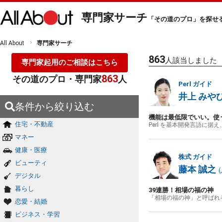
専門家サーチ
「その道のプロ」を探せ
All About
専門家サーチ
863
人該当しました
専門家起用のご相談はこちら
863
その道のプロ・専門家
人
Perl
ガイド
井上 みや
条件から絞り込む
機能は最低限でいい。使
住宅・不動産
Perl を基本開発言語に
マネー
健康・医療
株式
ガイド
ビューティ
藤本 誠之
(
デジタル
暮らし
39連勝！相場の福の神
「相場の福の神」と呼ばれ
恋愛・結婚
ビジネス・学習