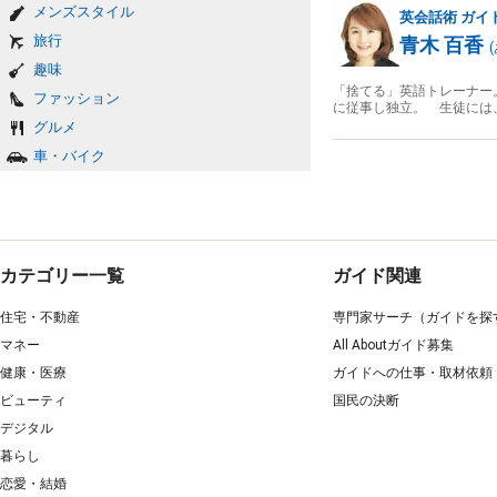
メンズスタイル
英会話術
ガイ
旅行
青木 百香
(
趣味
「捨てる」英語トレーナー
ファッション
に従事し独立。 生徒には
グルメ
車・バイク
カテゴリー一覧
ガイド関連
住宅・不動産
専門家サーチ（ガイドを探
マネー
All Aboutガイド募集
健康・医療
ガイドへの仕事・取材依頼
ビューティ
国民の決断
デジタル
暮らし
恋愛・結婚