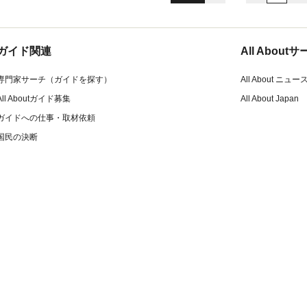
ガイド関連
All Abou
専門家サーチ（ガイドを探す）
All About ニュー
All Aboutガイド募集
All About Japan
ガイドへの仕事・取材依頼
国民の決断