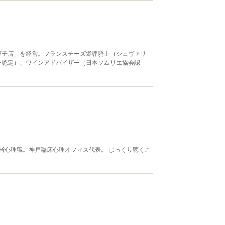
菓子店」を経営。フランスチーズ鑑評騎士（シュヴァリ
ー認定）、ワインアドバイザー（日本ソムリエ協会認
省心理職。神戸臨床心理オフィス代表。 じっくり聴くこ