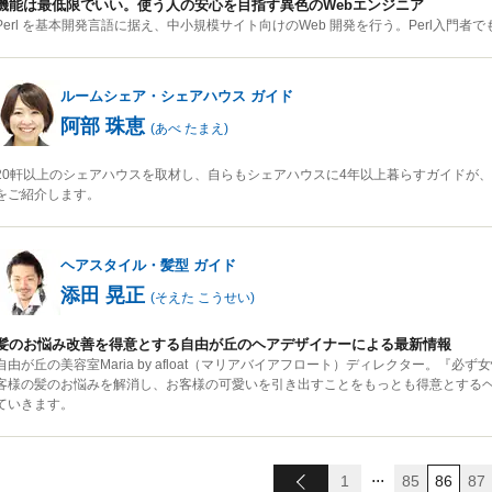
機能は最低限でいい。使う人の安心を目指す異色のWebエンジニア
Perl を基本開発言語に据え、中小規模サイト向けのWeb 開発を行う。Perl入門
ルームシェア・シェアハウス
ガイド
阿部 珠恵
(
あべ たまえ
)
20軒以上のシェアハウスを取材し、自らもシェアハウスに4年以上暮らすガイドが
をご紹介します。
ヘアスタイル・髪型
ガイド
添田 晃正
(
そえた こうせい
)
髪のお悩み改善を得意とする自由が丘のヘアデザイナーによる最新情報
自由が丘の美容室Maria by afloat（マリアバイアフロート）ディレクター。
客様の髪のお悩みを解消し、お客様の可愛いを引き出すことをもっとも得意とする
ていきます。
...
1
85
86
87