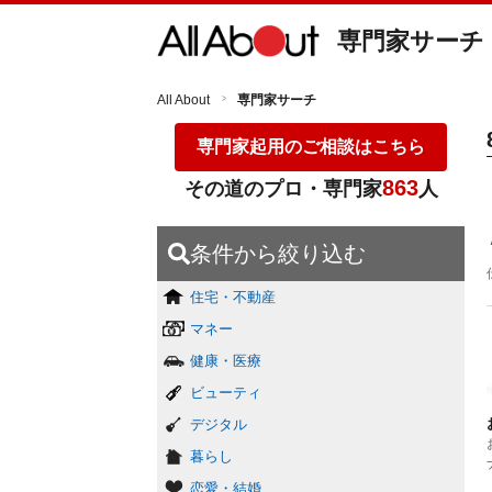
専門家サーチ
All About
専門家サーチ
専門家起用のご相談はこちら
863
その道のプロ・専門家
人
条件から絞り込む
住宅・不動産
マネー
健康・医療
ビューティ
デジタル
暮らし
恋愛・結婚