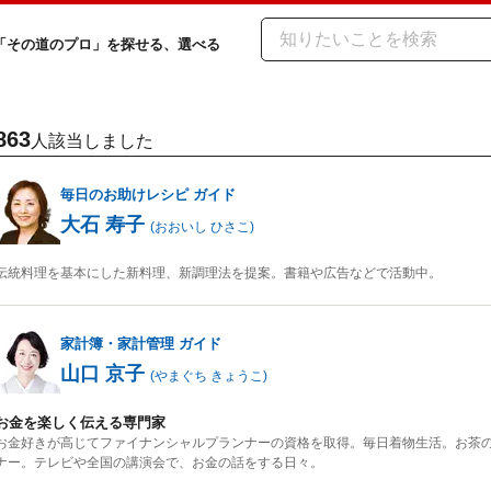
「その道のプロ」を探せる、選べる
863
人該当しました
毎日のお助けレシピ
ガイド
大石 寿子
(
おおいし ひさこ
)
伝統料理を基本にした新料理、新調理法を提案。書籍や広告などで活動中。
家計簿・家計管理
ガイド
山口 京子
(
やまぐち きょうこ
)
お金を楽しく伝える専門家
お金好きが高じてファイナンシャルプランナーの資格を取得。毎日着物生活。お茶
ナー。テレビや全国の講演会で、お金の話をする日々。