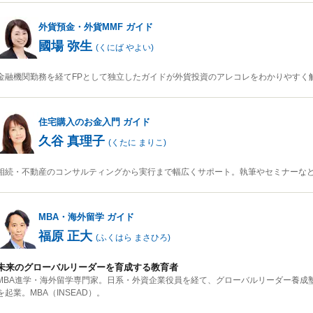
外貨預金・外貨MMF
ガイド
國場 弥生
(
くにば やよい
)
金融機関勤務を経てFPとして独立したガイドが外貨投資のアレコレをわかりやすく
住宅購入のお金入門
ガイド
久谷 真理子
(
くたに まりこ
)
相続・不動産のコンサルティングから実行まで幅広くサポート。執筆やセミナーな
MBA・海外留学
ガイド
福原 正大
(
ふくはら まさひろ
)
未来のグローバルリーダーを育成する教育者
MBA進学・海外留学専門家。日系・外資企業役員を経て、グローバルリーダー養成塾（国
を起業。MBA（INSEAD）。