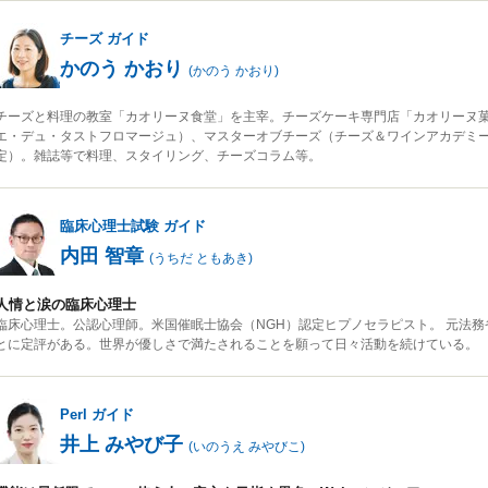
チーズ
ガイド
かのう かおり
(
かのう かおり
)
チーズと料理の教室「カオリーヌ食堂」を主宰。チーズケーキ専門店「カオリーヌ
エ・デュ・タストフロマージュ）、マスターオブチーズ（チーズ＆ワインアカデミ
定）。雑誌等で料理、スタイリング、チーズコラム等。
臨床心理士試験
ガイド
内田 智章
(
うちだ ともあき
)
人情と涙の臨床心理士
臨床心理士。公認心理師。米国催眠士協会（NGH）認定ヒプノセラピスト。 元法務
とに定評がある。世界が優しさで満たされることを願って日々活動を続けている。
Perl
ガイド
井上 みやび子
(
いのうえ みやびこ
)