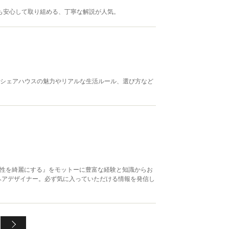
者でも安心して取り組める、丁寧な解説が人気。
、シェアハウスの魅力やリアルな生活ルール、選び方など
『必ず女性を綺麗にする』をモットーに豊富な経験と知識からお
ヘアデザイナー。必ず気に入っていただける情報を発信し