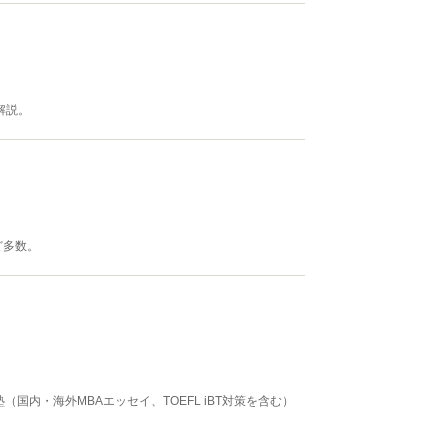
解説。
ど多数。
内・海外MBAエッセイ、TOEFL iBT対策を含む）