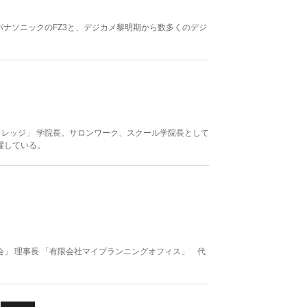
、パナソニックのFZ3と、デジカメ黎明期から数多くのデジ
ィカレッジ」 学院長。サロンワーク、スクール学院長として
躍している。
」 理事長 「有限会社マイプランニングオフィス」 代