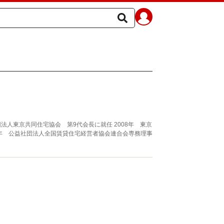
団法人東京共同住宅協会 第9代会長に就任 2008年 東京
20年 公益社団法人全国賃貸住宅経営者協会連合会専務理事