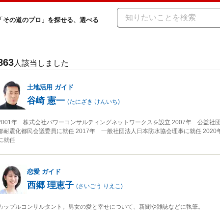
「その道のプロ」を探せる、選べる
863
人該当しました
土地活用
ガイド
谷崎 憲一
(
たにざき けんいち
)
2001年 株式会社パワーコンサルティングネットワークスを設立 2007年 公益社
都耐震化都民会議委員に就任 2017年 一般社団法人日本防水協会理事に就任 20
に就任
恋愛
ガイド
西郷 理恵子
(
さいごう りえこ
)
カップルコンサルタント。男女の愛と幸せについて、新聞や雑誌などに執筆。