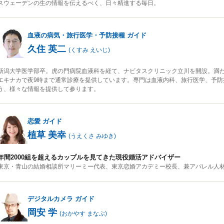
スウェーデンの生の情報を伝えるべく、日々精進する毎日。
血液の病気・旅行医学・予防接種
ガイド
久住 英二
(
くすみ えいじ
)
新潟大学医学部卒。虎の門病院血液科を経て、ナビタスクリニック立川を開設。満
エキナカで夜9時まで通常診療を提供しています。専門は血液内科、旅行医学、予防
う、様々な情報を提供して参ります。
恋愛
ガイド
植草 美幸
(
うえくさ みゆき
)
年間2000組を超えるカップルを見てきた現役婚活アドバイザー
東京・青山の結婚相談所マリーミー代表、東京恋婚アカデミー校長、兼アパレル人
デジタルカメラ
ガイド
岡安 学
(
おかやす まなぶ
)