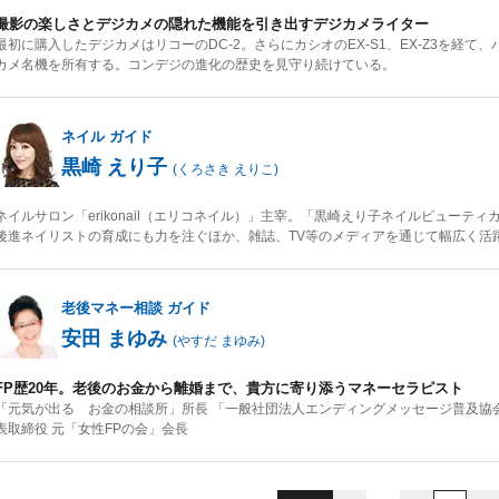
撮影の楽しさとデジカメの隠れた機能を引き出すデジカメライター
最初に購入したデジカメはリコーのDC-2。さらにカシオのEX-S1、EX-Z3を経て
カメ名機を所有する。コンデジの進化の歴史を見守り続けている。
ネイル
ガイド
黒崎 えり子
(
くろさき えりこ
)
ネイルサロン「erikonail（エリコネイル）」主宰。「黒崎えり子ネイルビューテ
後進ネイリストの育成にも力を注ぐほか、雑誌、TV等のメディアを通じて幅広く活
老後マネー相談
ガイド
安田 まゆみ
(
やすだ まゆみ
)
FP歴20年。老後のお金から離婚まで、貴方に寄り添うマネーセラピスト
「元気が出る お金の相談所」所長 「一般社団法人エンディングメッセージ普及協会
表取締役 元「女性FPの会」会長