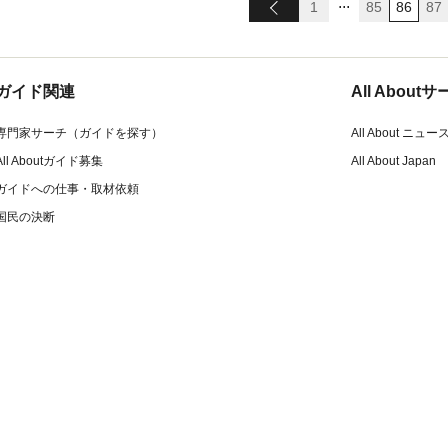
...
1
85
86
87
ガイド関連
All Abou
専門家サーチ（ガイドを探す）
All About ニュー
All Aboutガイド募集
All About Japan
ガイドへの仕事・取材依頼
国民の決断