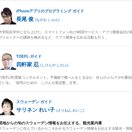
iPhoneアプリのプログラミング
ガイド
長尾 俊
(
ながお しゅん
)
大学院在学中に立ち上げた、スマートフォン向けWEBサービス・アプリ開発会社の取締
プリセミナーの講師を務めるなど、アプリ開発を広める活動も行う。
TOEFL
ガイド
四軒家 忍
(
しけんや しのぶ
)
TOEFL(R)受験コンサルタント。予備校で教べんをとるほか、自らのメルマガや
ている。「留学のための しけんや英語塾」主宰。
スウェーデン
ガイド
サリネン れい子
(
さりねん れいこ
)
現地からの旬のスウェーデン情報をお伝えする、観光案内番
スウェーデンに住んでいるからこそわかるスウェーデン情報をお伝えする観光・情