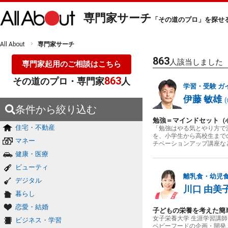
専門家サーチ
「その道のプロ」を探せ
All About
専門家サーチ
863
人該当しました
専門家起用のご相談はこちら
863
その道のプロ・専門家
人
学習・受験
ガ
伊藤 敏雄
(
条件から絞り込む
勉強＝マインドセット（
住宅・不動産
「勉強はやる気とやり方で
を、小学生から高校生まで
マネー
チベーションアップ講座な
健康・医療
ビューティ
離乳食・幼児
デジタル
川口 由美
暮らし
恋愛・結婚
子どもの栄養を考えた簡
女子栄養大学 生涯学習講
ビジネス・学習
ベビーフードの企画・開発