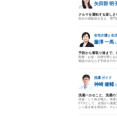
矢田部 明
クルマを運転する楽しさ
自分の体験談を交え、専門
在宅介護と生
藤澤 一馬
(
予防から看取り後まで、
医療・お金・法律分野にお
相談のみならず手続きのサ
洗濯
ガイド
神崎 健輔
(
洗濯ハカセこと、洗濯の
洗濯・シミ抜き職人。実家の
CTOとして、全国から集
シミ抜き術を発信中。テレ