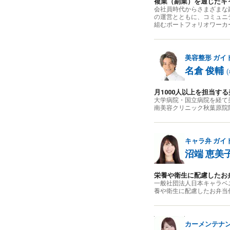
複業（副業）を通じたキ
会社員時代からさまざまな
の運営とともに、コミュニ
組むポートフォリオワーカ
美容整形
ガイ
名倉 俊輔
(
月1000人以上を担当す
大学病院・国立病院を経て
南美容クリニック秋葉原院
キャラ弁
ガイ
沼端 恵美
栄養や衛生に配慮したお
一般社団法人日本キャラベ
養や衛生に配慮したお弁当
カーメンテナ