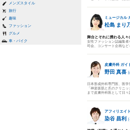
メンズスタイル
旅行
ミュージカル
趣味
松島 まり
ファッション
グルメ
舞台とそれに携わる人々
車・バイク
女性ファッション誌編集者
司会、コンサート企画なども行う
皮膚外科
ガイ
野田 真喜
(
日本形成外科専門医、医学
「神楽坂肌と爪のクリニッ
まで皮膚外科医として日々
アフィリエイ
染谷 昌利
(