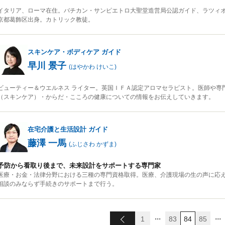
イタリア、ローマ在住。バチカン・サンピエトロ大聖堂造営局公認ガイド、ラツィ
京都葛飾区出身。カトリック教徒。
スキンケア・ボディケア
ガイド
早川 景子
(
はやかわ けいこ
)
ビューティー＆ウエルネス ライター。英国ＩＦＡ認定アロマセラピスト。医師や専
（スキンケア）・からだ・こころの健康についての情報をお伝えしていきます。
在宅介護と生活設計
ガイド
藤澤 一馬
(
ふじさわ かずま
)
予防から看取り後まで、未来設計をサポートする専門家
医療・お金・法律分野における三種の専門資格取得。医療、介護現場の生の声に応
相談のみならず手続きのサポートまで行う。
...
...
1
83
84
85