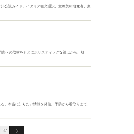
オ州公認ガイド、イタリア観光通訳、宣教美術研究者。東
門家への取材をもとにホリスティックな視点から、肌
える、本当に知りたい情報を発信。予防から看取りまで、
87