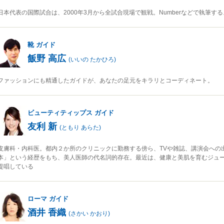
日本代表の国際試合は、2000年3月から全試合現場で観戦。Numberなどで執筆す
靴
ガイド
飯野 高広
(
いいの たかひろ
)
ファッションにも精通したガイドが、あなたの足元をキラリとコーディネート。
ビューティティップス
ガイド
友利 新
(
ともり あらた
)
皮膚科・内科医。都内２か所のクリニックに勤務する傍ら、TVや雑誌、講演会への出
本」という経歴をもち、美人医師の代名詞的存在。最近は、健康と美肌を育むジュ
提唱している
ローマ
ガイド
酒井 香織
(
さかい かおり
)