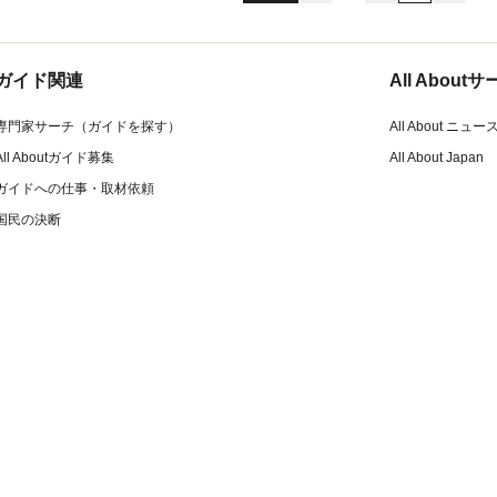
ガイド関連
All Abou
専門家サーチ（ガイドを探す）
All About ニュー
All Aboutガイド募集
All About Japan
ガイドへの仕事・取材依頼
国民の決断