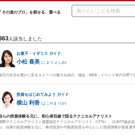
「その道のプロ」を探せる、選べる
863
人該当しました
お菓子・イギリス
ガイド
小松 喜美
(
こまつ よしみ
)
毎日の生活を豊かに彩るスイーツの魅力を紹介。雑誌・WEB・イベント等の分野で
投資をはじめてみよう
ガイド
横山 利香
(
よこやま りか
)
自らの投資体験を元に、初心者目線で語るテクニカルアナリスト
国際テクニカルアナリスト連盟認定テクニカルアナリスト（CFTe）、日本FP協会
が、自身の投資体験を元に、株式投資や不動産投資を中心とした投資情報や資産運