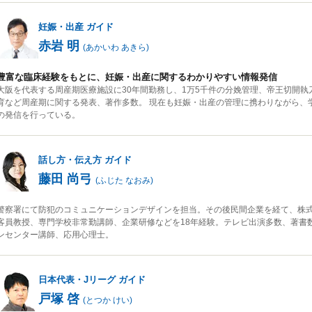
妊娠・出産
ガイド
赤岩 明
(
あかいわ あきら
)
豊富な臨床経験をもとに、妊娠・出産に関するわかりやすい情報発信
大阪を代表する周産期医療施設に30年間勤務し、1万5千件の分娩管理、帝王切開
育など周産期に関する発表、著作多数。 現在も妊娠・出産の管理に携わりながら、
の発信を行っている。
話し方・伝え方
ガイド
藤田 尚弓
(
ふじた なおみ
)
警察署にて防犯のコミュニケーションデザインを担当。その後民間企業を経て、株
客員教授、専門学校非常勤講師、企業研修などを18年経験。テレビ出演多数、著書
ンセンター講師、応用心理士。
日本代表・Jリーグ
ガイド
戸塚 啓
(
とつか けい
)