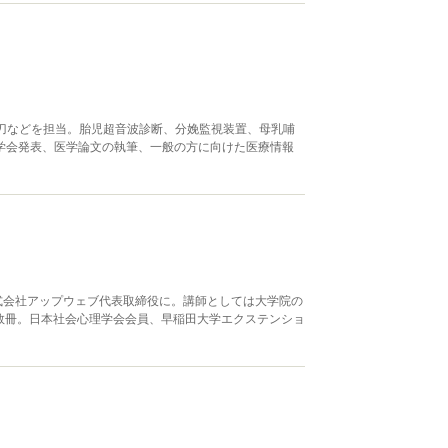
執刀などを担当。胎児超音波診断、分娩監視装置、母乳哺
学会発表、医学論文の執筆、一般の方に向けた医療情報
式会社アップウェブ代表取締役に。講師としては大学院の
数冊。日本社会心理学会会員、早稲田大学エクステンショ