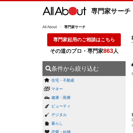
専門家サーチ
All About
専門家サーチ
専門家起用のご相談はこちら
863
その道のプロ・専門家
人
条件から絞り込む
住宅・不動産
マネー
健康・医療
ビューティ
デジタル
暮らし
恋愛・結婚