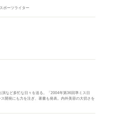
るスポーツライター
演など多忙な日々を送る。「2004年第36回準ミス日
ース開発にも力を注ぎ、著書も発表。内外美容の大切さを