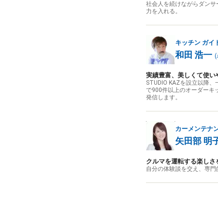
社会人を続けながらダンサ
力を入れる。
キッチン
ガイ
和田 浩一
(
実績豊富、美しくて使い
STUDIO KAZを設立
で900件以上のオーダー
発信します。
カーメンテナ
矢田部 明
クルマを運転する楽しさ
自分の体験談を交え、専門