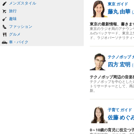
メンズスタイル
東京
ガイド
藤丸 由華
旅行
(
趣味
東京の最新情報、書きま
ファッション
東京のラジオ局のアナウン
ルのバックヤード、東京上空6
グルメ
ド、ラジオパーソナリティ
車・バイク
テクノポップ
四方 宏明
(
テクノポップ周辺の音楽
テクノポップを中心としたレ
トリサーチャーとして、商品、
新。
子育て
ガイド
佐藤 めぐ
0～10歳の育児に役立