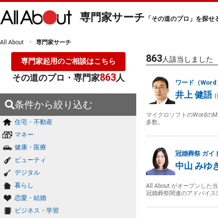
専門家サーチ
「その道のプロ」を探せ
All About
専門家サーチ
863
人該当しました
専門家起用のご相談はこちら
863
その道のプロ・専門家
人
ワード（Wor
井上 健語
(
条件から絞り込む
マイクロソフトのWordのM
住宅・不動産
多数。
マネー
健康・医療
冠婚葬祭
ガイ
ビューティ
中山 みゆ
デジタル
暮らし
All About がオー
冠婚葬祭関連のアドバイス
恋愛・結婚
ビジネス・学習