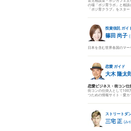
育児相談室・ポジカフェ主宰
の場「ポジ育ラボ」と相談
「ポジ育クラブ」をスター
投資信託
ガイ
篠田 尚子
(
日本を含む世界各国のマー
恋愛
ガイド
大木 隆太
恋愛ビジネス・街コン仕
街コンの仕掛人として10
つための情報サイト・愛カ
ストリートダ
三宅 正
(
み