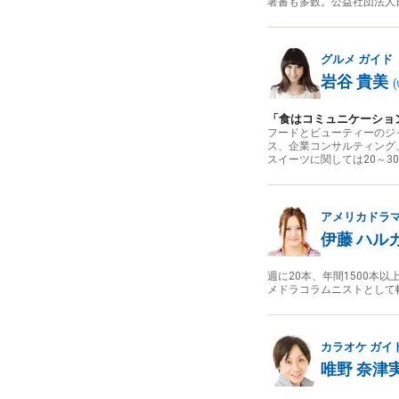
著書も多数。公益社団法人
グルメ
ガイド
岩谷 貴美
(
「食はコミュニケーショ
フードとビューティーのジ
ス、企業コンサルティング
スイーツに関しては20～3
アメリカドラ
伊藤 ハル
週に20本、年間1500
メドラコラムニストとして
カラオケ
ガイ
唯野 奈津