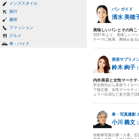
メンズスタイル
パン
ガイド
旅行
清水 美穂
趣味
ファッション
美味しいパンとその向こ
2001年より、美味しいパン
グルメ
テーマに執筆。興味がある
車・バイク
美容サプリメ
鈴木 絢子
(
内外美容と女性マーケテ
学生時代から美容ライター
て独立後、女性マーケティ
ュラー出演など多方面で活
車・写真撮影
小川 義文
(
自動車写真の第一人者。広