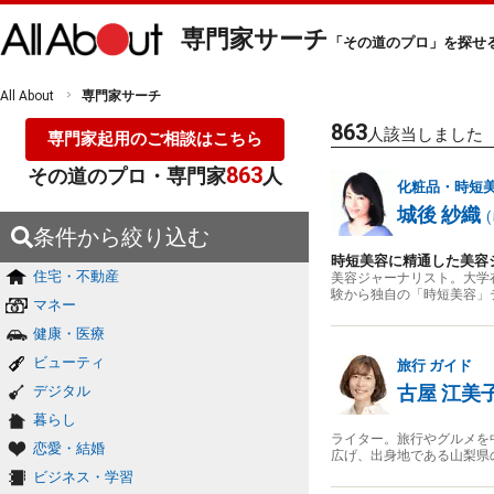
専門家サーチ
「その道のプロ」を探せ
All About
専門家サーチ
863
人該当しました
専門家起用のご相談はこちら
863
その道のプロ・専門家
人
化粧品・時短
城後 紗織
(
条件から絞り込む
時短美容に精通した美容
住宅・不動産
美容ジャーナリスト。大学
験から独自の「時短美容」テ
マネー
健康・医療
ビューティ
旅行
ガイド
古屋 江美
デジタル
暮らし
ライター。旅行やグルメを
恋愛・結婚
広げ、出身地である山梨県
ビジネス・学習