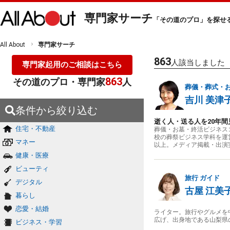
専門家サーチ
「その道のプロ」を探せ
All About
専門家サーチ
863
人該当しました
専門家起用のご相談はこちら
863
その道のプロ・専門家
人
葬儀・葬式・
吉川 美津
条件から絞り込む
逝く人・送る人を20年
住宅・不動産
葬儀・お墓・終活ビジネス
校の葬祭ビジネス学科を運
マネー
以上。メディア掲載・出演
健康・医療
ビューティ
旅行
ガイド
デジタル
古屋 江美
暮らし
恋愛・結婚
ライター。旅行やグルメを
広げ、出身地である山梨県
ビジネス・学習