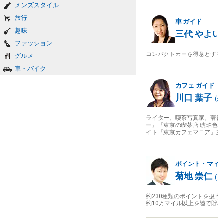
メンズスタイル
旅行
車
ガイド
趣味
三代 やよ
ファッション
コンパクトカーを得意とす
グルメ
車・バイク
カフェ
ガイド
川口 葉子
(
ライター、喫茶写真家。著
ー』『東京の喫茶店 琥珀色
イト『東京カフェマニア』
ポイント・マ
菊地 崇仁
(
約230種類のポイントを
約10万マイル以上を陸で