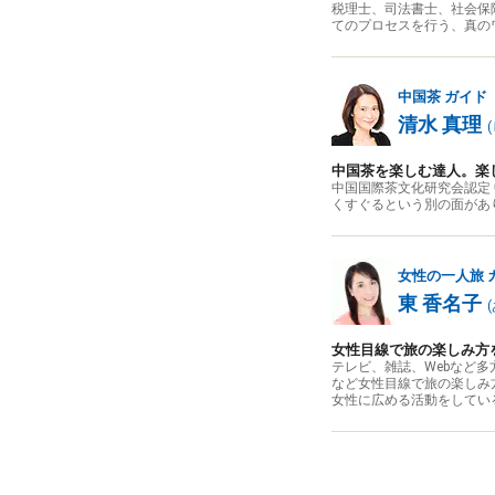
税理士、司法書士、社会保
てのプロセスを行う、真の
中国茶
ガイド
清水 真理
(
中国茶を楽しむ達人。楽
中国国際茶文化研究会認定
くすぐるという別の面があ
女性の一人旅
東 香名子
(
女性目線で旅の楽しみ方
テレビ、雑誌、Webなど
など女性目線で旅の楽しみ
女性に広める活動をしてい