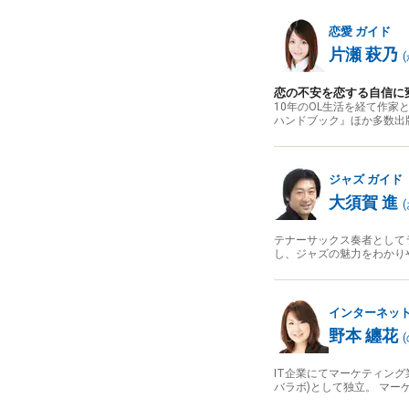
恋愛
ガイド
片瀬 萩乃
(
恋の不安を恋する自信に
10年のOL生活を経て作
ハンドブック』ほか多数出
ジャズ
ガイド
大須賀 進
(
テナーサックス奏者としてラ
し、ジャズの魅力をわかり
インターネッ
野本 纏花
(
IT企業にてマーケティング業務に
バラボ)として独立。 マ