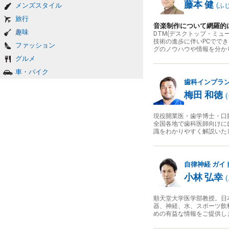
藤本 健
メンズスタイル
(
ふ
旅行
音楽制作について網羅的
趣味
DTM(デスクトップ・ミ
技術の進歩に伴いPCでで
ファッション
グのノウハウや情報を分か
グルメ
車・バイク
歯科インプラ
梅田 和徳
(
現役開業医・歯学博士・口
全国各地で歯科医師向けに
識をわかりやすく解説いた
自律神経
ガイ
小林 弘幸
(
順天堂大学医学部教授。日本
器、神経、水、スポーツ飲
めの有益な情報をご提供し