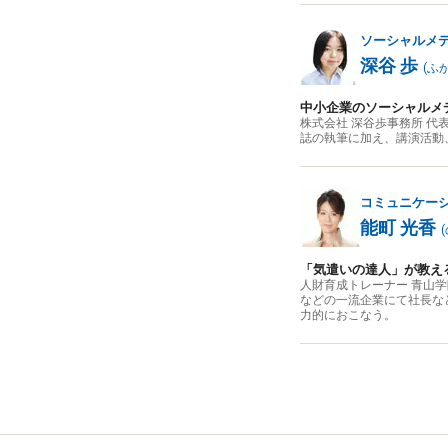
ソーシャルメ
深谷 歩
(
ふ
中小企業のソーシャルメ
株式会社 深谷歩事務所 代
誌の執筆に加え、講演活動、動画
コミュニケー
能町 光香
(
「気遣いの達人」が教え
人財育成トレーナー 青山学院大
などの一流企業にて社長な
力的におこなう。