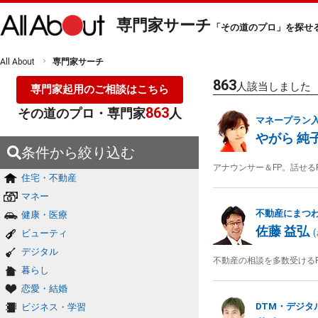
専門家サーチ
「その道のプロ」を探せ
All About
専門家サーチ
863
人該当しました
専門家起用のご相談はこちら
863
その道のプロ・専門家
人
マネープラン
やがら 純
条件から絞り込む
アナウンサー＆FP。話せる
住宅・不動産
マネー
不動産にまつ
健康・医療
佐藤 益弘
ビューティ
(
デジタル
不動産の相談を多数受ける
暮らし
恋愛・結婚
DTM・デジタ
ビジネス・学習