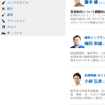
藤本 健
メンズスタイル
(
ふ
旅行
音楽制作について網羅的
趣味
DTM(デスクトップ・ミ
技術の進歩に伴いPCでで
ファッション
グのノウハウや情報を分か
グルメ
車・バイク
歯科インプラ
梅田 和徳
(
現役開業医・歯学博士・口
全国各地で歯科医師向けに
識をわかりやすく解説いた
自律神経
ガイ
小林 弘幸
(
順天堂大学医学部教授。日本
器、神経、水、スポーツ飲
めの有益な情報をご提供し