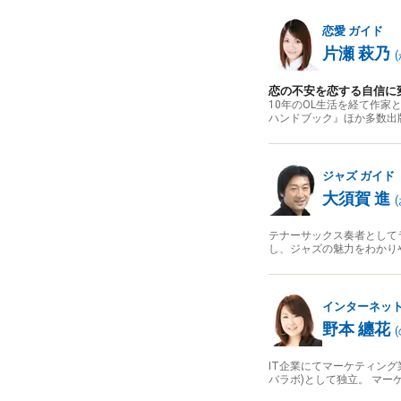
恋愛
ガイド
片瀬 萩乃
(
恋の不安を恋する自信に
10年のOL生活を経て作
ハンドブック』ほか多数出
ジャズ
ガイド
大須賀 進
(
テナーサックス奏者としてラ
し、ジャズの魅力をわかり
インターネッ
野本 纏花
(
IT企業にてマーケティング業務に
バラボ)として独立。 マ