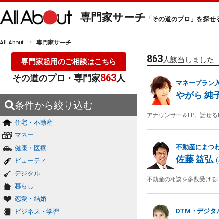
専門家サーチ
「その道のプロ」を探せ
All About
専門家サーチ
863
人該当しました
専門家起用のご相談はこちら
863
その道のプロ・専門家
人
マネープラン
やがら 純
条件から絞り込む
アナウンサー＆FP。話せる
住宅・不動産
マネー
不動産にまつ
健康・医療
佐藤 益弘
ビューティ
(
デジタル
不動産の相談を多数受ける
暮らし
恋愛・結婚
DTM・デジタ
ビジネス・学習