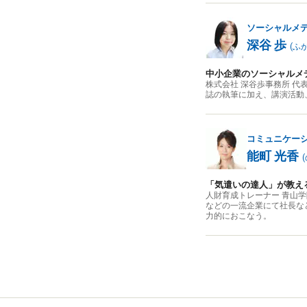
ソーシャルメ
深谷 歩
(
ふ
中小企業のソーシャルメ
株式会社 深谷歩事務所 代
誌の執筆に加え、講演活動、動画
コミュニケー
能町 光香
(
「気遣いの達人」が教え
人財育成トレーナー 青山学院大
などの一流企業にて社長な
力的におこなう。