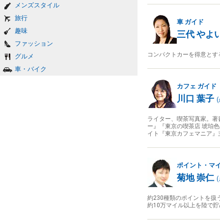
メンズスタイル
旅行
車
ガイド
趣味
三代 やよ
ファッション
コンパクトカーを得意とす
グルメ
車・バイク
カフェ
ガイド
川口 葉子
(
ライター、喫茶写真家。著
ー』『東京の喫茶店 琥珀色
イト『東京カフェマニア』
ポイント・マ
菊地 崇仁
(
約230種類のポイントを
約10万マイル以上を陸で