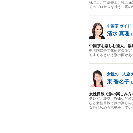
税理士、司法書士、社会保
てのプロセスを行う、真の
中国茶
ガイド
清水 真理
(
中国茶を楽しむ達人。楽
中国国際茶文化研究会認定
くすぐるという別の面があ
女性の一人旅
東 香名子
(
女性目線で旅の楽しみ方
テレビ、雑誌、Webなど
など女性目線で旅の楽しみ
女性に広める活動をしてい