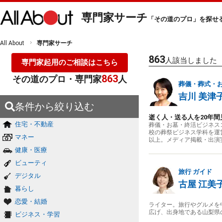
専門家サーチ
「その道のプロ」を探せ
All About
専門家サーチ
863
人該当しました
専門家起用のご相談はこちら
863
その道のプロ・専門家
人
葬儀・葬式・
吉川 美津
条件から絞り込む
逝く人・送る人を20年
住宅・不動産
葬儀・お墓・終活ビジネス
校の葬祭ビジネス学科を運
マネー
以上。メディア掲載・出演
健康・医療
ビューティ
旅行
ガイド
デジタル
古屋 江美
暮らし
恋愛・結婚
ライター。旅行やグルメを
広げ、出身地である山梨県
ビジネス・学習