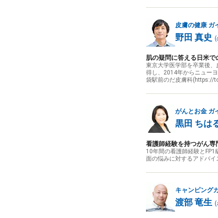
皮膚の健康
ガ
野田 真史
(
肌の疑問に答える日米で
東京大学医学部を卒業後、
得し、2014年からニュー
袋駅前のだ皮膚科(https://t
がんとお金
ガ
黒田 ちは
看護師経験を持つがん専
10年間の看護師経験とFP
面の悩みに対するアドバイ
キャンピング
渡部 竜生
(