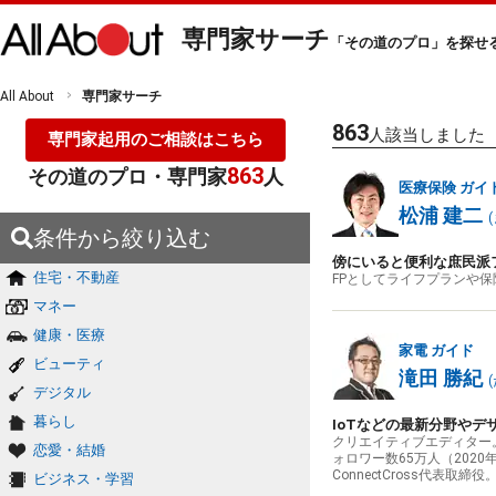
専門家サーチ
「その道のプロ」を探せ
All About
専門家サーチ
863
人該当しました
専門家起用のご相談はこちら
863
その道のプロ・専門家
人
医療保険
ガイ
松浦 建二
(
条件から絞り込む
傍にいると便利な庶民派
住宅・不動産
FPとしてライフプランや
マネー
健康・医療
家電
ガイド
ビューティ
滝田 勝紀
(
デジタル
暮らし
IoTなどの最新分野や
クリエイティブエディター
恋愛・結婚
ォロワー数65万人（20
ConnectCross代表取締役
ビジネス・学習