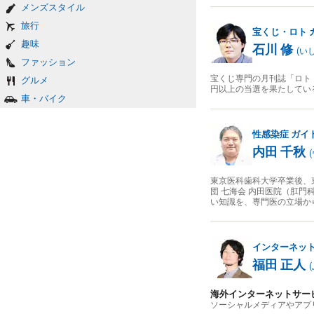
メンズスタイル
旅行
宝くじ・ロト
趣味
石川 修
(
い
ファッション
宝くじ専門の月刊誌「ロト
グルメ
円以上の当選を果たしてい
車・バイク
性感染症
ガイ
内田 千秋
(
東京医科歯科大学卒業後、
団 七海会 内田医院（肛門
い知識を、専門医の立場か
インターネッ
福田 正人
(
海外インターネットサー
ソーシャルメディアやアプ