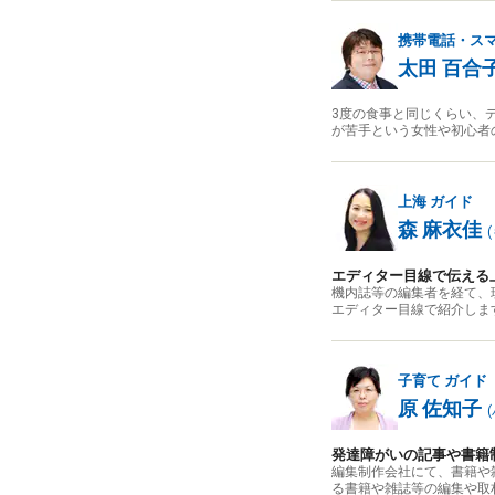
携帯電話・ス
太田 百合
3度の食事と同じくらい、
が苦手という女性や初心者
上海
ガイド
森 麻衣佳
(
エディター目線で伝える
機内誌等の編集者を経て、
エディター目線で紹介しま
子育て
ガイド
原 佐知子
(
発達障がいの記事や書籍
編集制作会社にて、書籍や
る書籍や雑誌等の編集や取