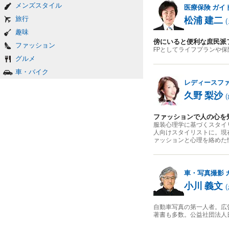
メンズスタイル
医療保険
ガイ
旅行
松浦 建二
(
趣味
傍にいると便利な庶民派
ファッション
FPとしてライフプランや
グルメ
車・バイク
レディースフ
久野 梨沙
(
ファッションで人の心を
服装心理学に基づくスタイ
人向けスタイリストに。現
ァッションと心理を絡めた
車・写真撮影
小川 義文
(
自動車写真の第一人者。広
著書も多数。公益社団法人