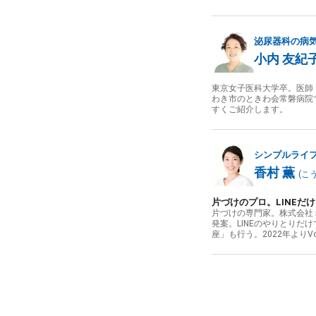
泌尿器科の病
小内 友紀
東京女子医科大学卒。医師
わき市のときわ会常磐病院
すくご紹介します。
シンプルライ
香村 薫
(
こ
片づけのプロ。LINEだ
片づけの専門家。株式会社
発案。LINEのやりとりだ
座」も行う。2022年よりV