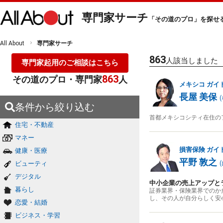
専門家サーチ
「その道のプロ」を探せ
All About
専門家サーチ
863
人該当しました
専門家起用のご相談はこちら
863
その道のプロ・専門家
人
メキシコ
ガイ
長屋 美保
(
条件から絞り込む
首都メキシコシティ在住の
住宅・不動産
マネー
損害保険
ガイ
健康・医療
平野 敦之
ビューティ
(
デジタル
中小企業の売上アップと
暮らし
証券業界・保険業界でのか
し、その人が自分らしく安
恋愛・結婚
ビジネス・学習