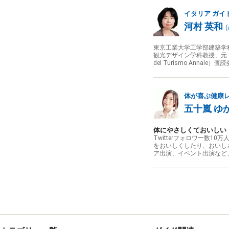
イタリア
ガイ
河村 英和
(
東京工業大学工学部建築学
観光デザイン学科教授、元・
del Turismo Annale
体が喜ぶ健康
五十嵐 ゆ
体にやさしくておいしい
Twitterフォロワー数
をおいしくしたり、おいし
ア出演、イベント出演など