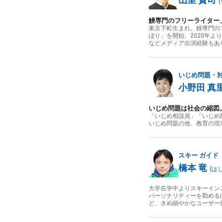
(
鰻専門のフリーライター
東京下町生まれ。鰻専門の
ぼり」を開始、2020年
などメディア出演経験もあ
いじめ問題・
小野田 真
いじめ問題は社会の縮図
「いじめ相談員」「いじめ
いじめ問題の他、教育の現
スキー
ガイド
橋本 竜
(
は
大学在学中よりスキーイン
パーソナリティーを勤める
ど、きめ細やかなユーザー