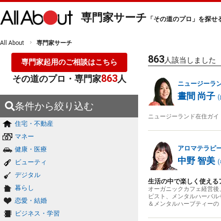
専門家サーチ
「その道のプロ」を探せ
All About
専門家サーチ
863
人該当しました
専門家起用のご相談はこちら
863
その道のプロ・専門家
人
ニュージーラ
晝間 尚子
(
条件から絞り込む
ニュージーランド在住ガイ
住宅・不動産
マネー
アロマテラピ
健康・医療
中野 智美
ビューティ
(
デジタル
生活の中で楽しく使える
暮らし
オーガニックカフェ経営後
ピスト、メンタルハーバル
恋愛・結婚
＆メンタルハーブティーの
ビジネス・学習