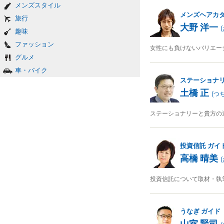
メンズスタイル
メンズヘアカ
旅行
大野 洋一
(
趣味
ファッション
女性にも負けないバリエー
グルメ
車・バイク
ステーショナ
土橋 正
(
つ
ステーショナリーと貴方の
投資信託
ガイ
高橋 晴美
(
投資信託について取材・執
うなぎ
ガイド
山室 賢司