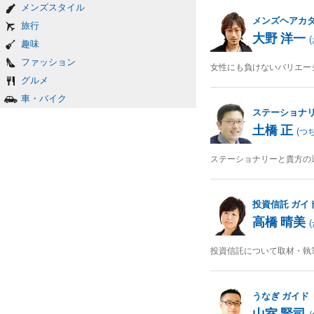
メンズスタイル
メンズヘアカ
旅行
大野 洋一
(
趣味
ファッション
女性にも負けないバリエー
グルメ
車・バイク
ステーショナ
土橋 正
(
つ
ステーショナリーと貴方の
投資信託
ガイ
高橋 晴美
(
投資信託について取材・執
うなぎ
ガイド
山室 賢司