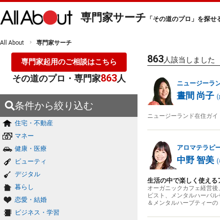
専門家サーチ
「その道のプロ」を探せ
All About
専門家サーチ
863
人該当しました
専門家起用のご相談はこちら
863
その道のプロ・専門家
人
ニュージーラ
晝間 尚子
(
条件から絞り込む
ニュージーランド在住ガイ
住宅・不動産
マネー
アロマテラピ
健康・医療
中野 智美
ビューティ
(
デジタル
生活の中で楽しく使える
暮らし
オーガニックカフェ経営後
ピスト、メンタルハーバル
恋愛・結婚
＆メンタルハーブティーの
ビジネス・学習