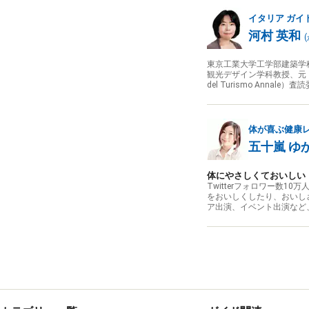
イタリア
ガイ
河村 英和
(
東京工業大学工学部建築学
観光デザイン学科教授、元・
del Turismo Annale
体が喜ぶ健康
五十嵐 ゆ
体にやさしくておいしい
Twitterフォロワー数
をおいしくしたり、おいし
ア出演、イベント出演など