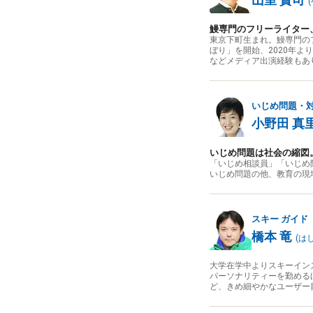
(
鰻専門のフリーライター
東京下町生まれ。鰻専門の
ぼり」を開始、2020年
などメディア出演経験もあ
いじめ問題・
小野田 真
いじめ問題は社会の縮図
「いじめ相談員」「いじめ
いじめ問題の他、教育の現
スキー
ガイド
橋本 竜
(
は
大学在学中よりスキーイン
パーソナリティーを勤める
ど、きめ細やかなユーザー