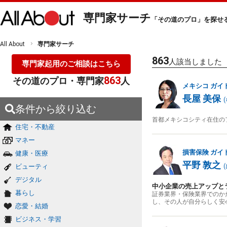
専門家サーチ
「その道のプロ」を探せ
All About
専門家サーチ
863
人該当しました
専門家起用のご相談はこちら
863
その道のプロ・専門家
人
メキシコ
ガイ
長屋 美保
(
条件から絞り込む
首都メキシコシティ在住の
住宅・不動産
マネー
損害保険
ガイ
健康・医療
平野 敦之
ビューティ
(
デジタル
中小企業の売上アップと
暮らし
証券業界・保険業界でのか
し、その人が自分らしく安
恋愛・結婚
ビジネス・学習