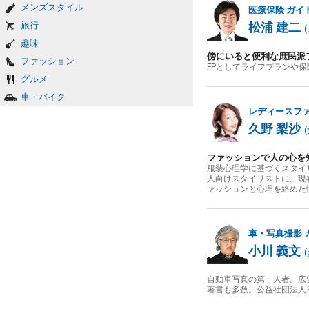
メンズスタイル
医療保険
ガイ
旅行
松浦 建二
(
趣味
傍にいると便利な庶民派
ファッション
FPとしてライフプランや
グルメ
車・バイク
レディースフ
久野 梨沙
(
ファッションで人の心を
服装心理学に基づくスタイ
人向けスタイリストに。現
ァッションと心理を絡めた
車・写真撮影
小川 義文
(
自動車写真の第一人者。広
著書も多数。公益社団法人