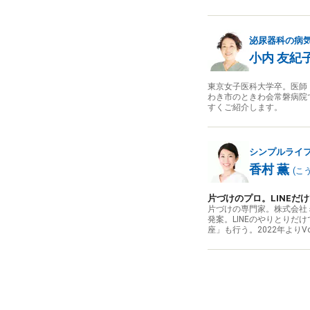
泌尿器科の病
小内 友紀
東京女子医科大学卒。医師
わき市のときわ会常磐病院
すくご紹介します。
シンプルライ
香村 薫
(
こ
片づけのプロ。LINEだ
片づけの専門家。株式会社
発案。LINEのやりとりだ
座」も行う。2022年よりV