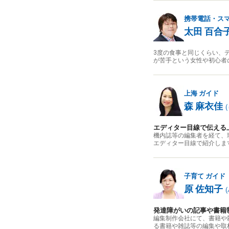
携帯電話・ス
太田 百合
3度の食事と同じくらい、
が苦手という女性や初心者
上海
ガイド
森 麻衣佳
(
エディター目線で伝える
機内誌等の編集者を経て、
エディター目線で紹介しま
子育て
ガイド
原 佐知子
(
発達障がいの記事や書籍
編集制作会社にて、書籍や
る書籍や雑誌等の編集や取