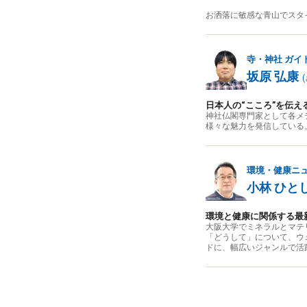
お洒落に敏感な青山でスタ
寺・神社
ガイ
坂原 弘康
(
日本人の“こころ”を伝え
神社仏閣専門家として各メ
様々な魅力を発信している
環境・健康ニ
小林 ひと
環境と健康に関係する最
大阪大学でミネラルとマテ
「どうして」について、ウ
ドに、幅広いジャンルで活