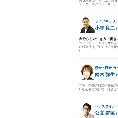
美容業界歴25年以上。美容
テーターやアドバイザー、
ライフキャリ
小寺 良二
(
自分らしい生き方・働き
ライフキャリアコンサルタ
に独立後は「キャリア支援
住。
預金・貯金
ガ
鈴木 弥生
(
マネー関係の雑誌や書籍の
い初心者に向けて、押さえ
ヘアスタイル
公文 啓敬
(