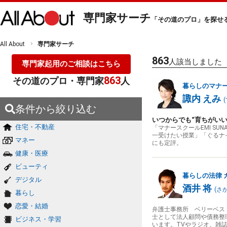
専門家サーチ
「その道のプロ」を探せ
All About
専門家サーチ
863
人該当しました
専門家起用のご相談はこちら
863
その道のプロ・専門家
人
暮らしのマナ
諏内 えみ
(
条件から絞り込む
いつからでも“育ちがいい
住宅・不動産
「マナースクールEMI S
一受けたい授業」「ぐるナ
マネー
にも定評。
健康・医療
ビューティ
暮らしの法律
デジタル
酒井 将
(
さ
暮らし
恋愛・結婚
弁護士事務所 ベリーベス
士として法人顧問や債務整
ビジネス・学習
います。TVやラジオ、雑