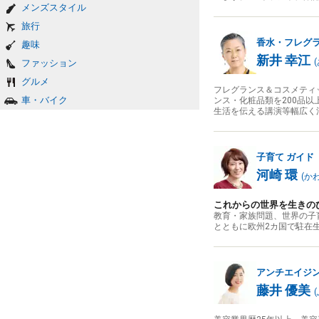
メンズスタイル
旅行
香水・フレグ
趣味
新井 幸江
(
ファッション
グルメ
フレグランス＆コスメティ
車・バイク
ンス・化粧品類を200品
生活を伝える講演等幅広く
子育て
ガイド
河崎 環
(
か
これからの世界を生きの
教育・家族問題、世界の子
とともに欧州2カ国で駐在
アンチエイジ
藤井 優美
(