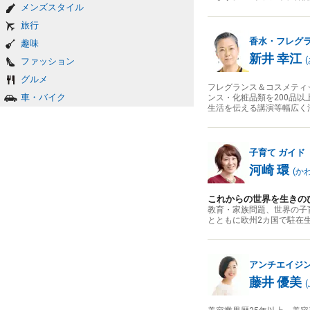
メンズスタイル
旅行
香水・フレグ
趣味
新井 幸江
(
ファッション
グルメ
フレグランス＆コスメティ
車・バイク
ンス・化粧品類を200品
生活を伝える講演等幅広く
子育て
ガイド
河崎 環
(
か
これからの世界を生きの
教育・家族問題、世界の子
とともに欧州2カ国で駐在
アンチエイジ
藤井 優美
(