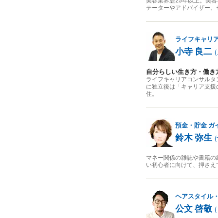
美容業界歴25年以上。美容
テーターやアドバイザー、
ライフキャリ
小寺 良二
(
自分らしい生き方・働き
ライフキャリアコンサルタ
に独立後は「キャリア支援
住。
預金・貯金
ガ
鈴木 弥生
(
マネー関係の雑誌や書籍の
い初心者に向けて、押さえ
ヘアスタイル
公文 啓敬
(