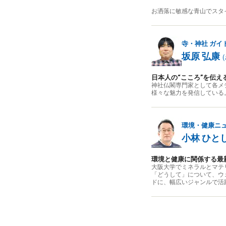
お洒落に敏感な青山でスタ
寺・神社
ガイ
坂原 弘康
(
日本人の“こころ”を伝え
神社仏閣専門家として各メ
様々な魅力を発信している
環境・健康ニ
小林 ひと
環境と健康に関係する最
大阪大学でミネラルとマテ
「どうして」について、ウ
ドに、幅広いジャンルで活