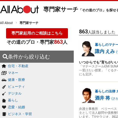
専門家サーチ
「その道のプロ」を探せ
All About
専門家サーチ
863
人該当しました
専門家起用のご相談はこちら
863
その道のプロ・専門家
人
暮らしのマナ
諏内 えみ
(
条件から絞り込む
いつからでも“育ちがいい
住宅・不動産
「マナースクールEMI S
一受けたい授業」「ぐるナ
マネー
にも定評。
健康・医療
ビューティ
暮らしの法律
デジタル
酒井 将
(
さ
暮らし
恋愛・結婚
弁護士事務所 ベリーベス
士として法人顧問や債務整
ビジネス・学習
います。TVやラジオ、雑