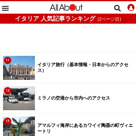
イタリア 人気記事ランキング
(
2
ページ目)
11
イタリア旅行（基本情報・日本からのアクセ
ス）
12
ミラノの空港から市内へのアクセス
13
アマルフィ海岸にあるカワイイ陶器の町ヴィエ
ートリ