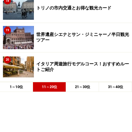
18
トリノの市内交通とお得な観光カード
19
世界遺産シエナとサン・ジミニャーノ半日観光
ツアー
20
イタリア周遊旅行モデルコース！おすすめルー
トご紹介
1～10位
11～20位
21～30位
31～40位