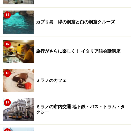
14
カプリ島 緑の洞窟と白の洞窟クルーズ
15
旅行がさらに楽しく！ イタリア語会話講座
16
ミラノのカフェ
17
ミラノの市内交通 地下鉄・バス・トラム・タ
クシー