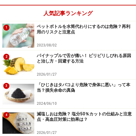
人気記事ランキング
ペットボトルを水筒代わりにするのは危険？再利
1
用のリスクと注意点
2023/08/02
パイナップルで舌が痛い！ ピリピリしびれる原因
2
と治し方・回避する方法
2026/01/27
「ひじきはタバコより危険で身体に悪い」って本
3
当？損失余命の真偽
2024/06/10
減塩しおは危険？ 塩分50％カットの仕組みと注意
4
点・高血圧対策に効果は？
2026/01/27