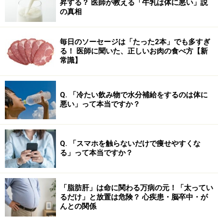
昇する？ 医師が教える「牛乳は体に悪い」説
の真相
毎日のソーセージは「たった2本」でも多すぎ
る！ 医師に聞いた、正しいお肉の食べ方【新
常識】
Q. 「冷たい飲み物で水分補給をするのは体に
悪い」って本当ですか？
Q. 「スマホを触らないだけで痩せやすくな
る」って本当ですか？
「脂肪肝」は命に関わる万病の元！「太ってい
るだけ」と放置は危険？ 心疾患・脳卒中・が
んとの関係