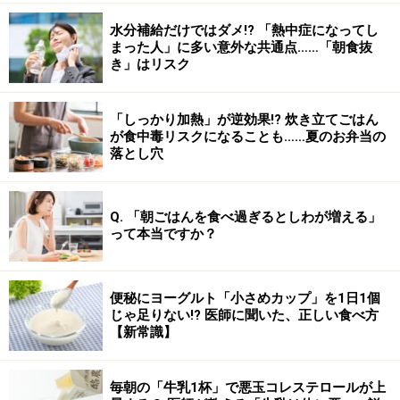
水分補給だけではダメ!? 「熱中症になってし
まった人」に多い意外な共通点……「朝食抜
き」はリスク
「しっかり加熱」が逆効果!? 炊き立てごはん
が食中毒リスクになることも……夏のお弁当の
落とし穴
Q. 「朝ごはんを食べ過ぎるとしわが増える」
って本当ですか？
便秘にヨーグルト「小さめカップ」を1日1個
じゃ足りない!? 医師に聞いた、正しい食べ方
【新常識】
毎朝の「牛乳1杯」で悪玉コレステロールが上