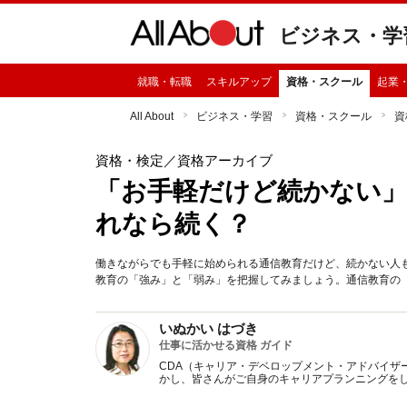
ビジネス・学
就職・転職
スキルアップ
資格・スクール
起業
All About
ビジネス・学習
資格・スクール
資
資格・検定
／資格アーカイブ
「お手軽だけど続かない」
れなら続く？
働きながらでも手軽に始められる通信教育だけど、続かない人
教育の「強み」と「弱み」を把握してみましょう。通信教育の
いぬかい はづき
仕事に活かせる資格 ガイド
CDA（キャリア・デベロップメント・アドバイザ
かし、皆さんがご自身のキャリアプランニングを