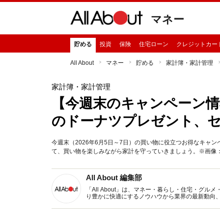
マネー
貯める
投資
保険
住宅ローン
クレジットカー
All About
マネー
貯める
家計簿・家計管理
家計簿・家計管理
【今週末のキャンペーン情
のドーナツプレゼント、
今週末（2026年6月5日～7日）の買い物に役立つお得なキャンペ
て、買い物を楽しみながら家計を守っていきましょう。※画像：Shutte
All About 編集部
「All About」は、マネー・暮らし・住宅・
り豊かに快適にするノウハウから業界の最新動向
イトです。