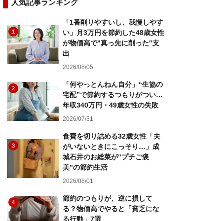
人気記事ランキング
「1番削りやすいし、我慢しやす
1
い」月3万円を節約した48歳女性
が物価高で"真っ先に削った"支
出
2026/08/05
「何やっとんねん自分」“生協の
2
宅配”で節約するつもりがつい…
年収340万円・49歳女性の失敗
2026/07/31
食費を切り詰める32歳女性「夫
3
がいないときにこっそり…」成
城石井のお総菜が“プチご褒
美”の節約生活
2026/08/01
節約のつもりが、逆に損して
4
る？物価高でやると「貧乏にな
る行動」7選