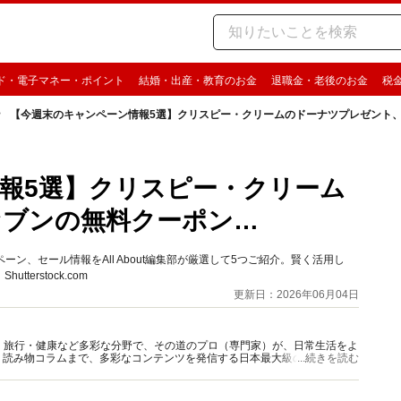
ド・電子マネー・ポイント
結婚・出産・教育のお金
退職金・老後のお金
税
【今週末のキャンペーン情報5選】クリスピー・クリームのドーナツプレゼント
報5選】クリスピー・クリーム
セブンの無料クーポン…
ーン、セール情報をAll About編集部が厳選して5つご紹介。賢く活用し
rstock.com
更新日：2026年06月04日
グルメ・旅行・健康など多彩な分野で、その道のプロ（専門家）が、日常生活をよ
、読み物コラムまで、多彩なコンテンツを発信する日本最大級の総合情報サ
...続きを読む