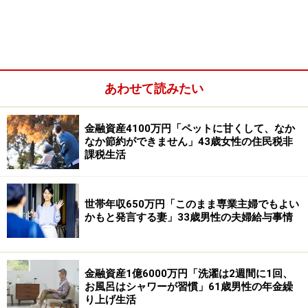
年金以外の収入：不明
配偶者の収入：年金78万円（年額）
ひと月の支出：28万円
あわせて読みたい
「行ってよかったシニアの旅先は青荷温
泉」
金融資産4100万円「ペットに甘くして、なか
なか節約ができません」43歳女性の住民税非
現役引退後は「2～3年に1回程度、夫婦ふたり旅」をす
課税生活
ることが多いという、いとうけんさん。
世帯年収650万円「このまま専業主婦でもよい
かもと発言する妻」33歳男性の夫婦給与事情
金融資産1億6000万円「洗濯は2週間に1回、
お風呂はシャワーが習慣」61歳男性の年金繰
り上げ生活