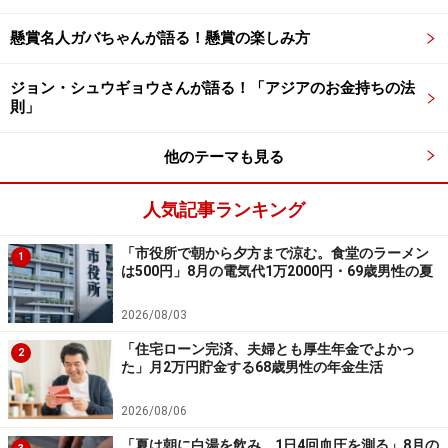
ととか精神的な疲れとかを考えると、できるだけ静かに
楽しめる場所を探す。またインバウンド客（で混雑して
懸賞名人ガバちゃんが語る！懸賞の楽しみ方
いるなど）の情報は必須」だと言います。
ジョン・シュウギョウさんが語る！「アジアのお金持ちの法
最後に、これから旅行を計画している同世代に向けてア
則」
ドバイスを求めると、「私自身はあまり経験がない方な
他のテーマも見る
ので人様にアドバイスと言えるほどのものはありませ
ん。口コミ情報を参考にするのがおすすめ」だと話して
人気記事ランキング
いました。
「市役所で朝から夕方まで涼む。食堂のラーメン
1
※シニアの旅行費用をはじめ、投資や年金生活など、皆
は500円」8月の電気代1万2000円・69歳男性の夏
さんのお金のエピソードをお寄せください。エピソード
の採用で3000円分のAmazonギフト券をもれなくプレゼ
2026/08/03
ント。応募は
こちら
から
「住宅ローン完済、夫婦とも厚生年金でよかっ
2
た」月2万円貯金する68歳男性の年金生活
ーーーーーーーーーーーーーーーー
2026/08/06
※本文カッコ内の回答者コメントは原文に準拠していま
す
「夏は朝に白湯を飲み、1日4回血圧を測る」8月の