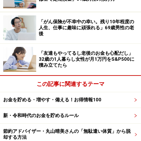
かりませんので、私からは提供できる情報はありませ
ん。現地に直接電話等で確認してから考えるのがいいと
「がん保険が不幸中の幸い。残り10年程度の
思います」と投稿者。
人生、仕事に趣味に頑張れる」69歳男性の老
後
移動には新幹線とレンタカーを利用したそうで、旅行に
かかった費用の参考として、夫婦合わせて「交通費4万
「友達もやってるし老後のお金も心配だし」
円、宿泊費は料理込みで3万6000円」の総額7万6000円
32歳の1人暮らし女性が月1万円をS&P500に
ほどだったと記述があります。
積み立てたら
「外国人観光客で混雑していない、静かに
この記事に関連するテーマ
楽しめる場所を探す」
お金を貯める・増やす・備える！お得情報100
年金生活における旅費のやりくりについては「日ごろの
生活は質素そのもの」のため、ある程度ゆとりがあると
新・令和時代のお金を貯めるルール
のこと。
節約アドバイザー・丸山晴美さんの「無駄遣い体質」から脱
リタイア後の旅行で気を付けていることは「体力的なこ
却する方法