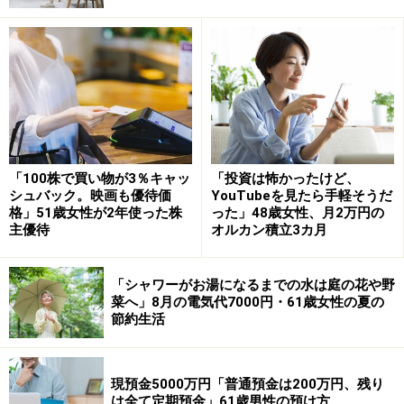
シニアになって行ってよかった旅先は「2016年8月に
妻」と訪れた「1泊の青森県・青荷（あおに）温泉」旅
行だそう。
「100株で買い物が3％キャッ
「投資は怖かったけど、
およそ10年前の旅行にもかかわらず印象に残っている理
シュバック。映画も優待価
YouTubeを見たら手軽そうだ
由として、「宿はいかにも『昔ながらの宿』という作り
格」51歳女性が2年使った株
った」48歳女性、月2万円の
主優待
オルカン積立3カ月
で、自然光のみで電気や蛍光灯はなし。夜はランプの明
かりでの宿泊、料理も素朴でおいしいものばかりで津軽
三味線の演奏も楽しめた。何よりも原始的と言ってもい
「シャワーがお湯になるまでの水は庭の花や野
菜へ」8月の電気代7000円・61歳女性の夏の
いような経験がうれしかった」と旅の思い出を振り返り
節約生活
ます。
青荷温泉旅行を考えている人へのアドバイスとしては、
現預金5000万円「普通預金は200万円、残り
「最近はインバウンド客も多いと聞いていて、状況が分
は全て定期預金」61歳男性の預け方