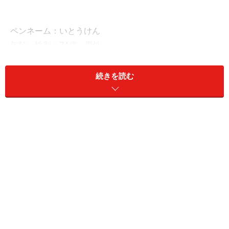
ペンネーム：いとうけん
年齢・性別：74歳・男性
同居家族構成：本人、妻73歳
住居形態：持ち家（マンションなどの共同住宅）
続きを読む
居住地：東京都
現在の現預金：2500万円、リスク資産：なし
現在の収支（月額）
老齢基礎年金（国民年金）：6万5000円
老齢厚生年金（厚生年金）：14万5000円
障害基礎年金や障害厚生年金（障害年金）：なし
遺族基礎年金や遺族厚生年金（遺族年金）：なし
そのほか（企業年金や個人年金保険など）：なし