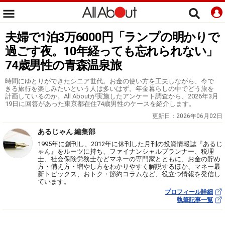
夫婦で1泊3万6000円「ランプの明かりで
過ごす夜。10年経っても忘れられない」
74歳男性の青森温泉旅
時間にゆとりができたシニア世代。お金の使い方を工夫しながら、今で
きる旅行を楽しみたいという人は多いはず。年金暮らしの中でどう旅を
計画しているのか。All Aboutが実施したアンケート調査から、2026年3月
19日に回答があった東京都在住74歳男性のケースを紹介します。
更新日：
2026年06月02日
あるじゃん 編集部
1995年に創刊し、2012年に休刊した月刊の投資情報誌『あるじ
ゃん』をルーツに持ち、ファイナンシャルプランナー、税理
士、社会保険労務士などマネーの専門家とともに、お金の貯め
方・備え方・増やし方をわかりやすく解説するほか、マネー最
新トピックス、おトク・節約コラムなど、役立つ情報を発信し
ています。
プロフィール詳細
執筆記事一覧