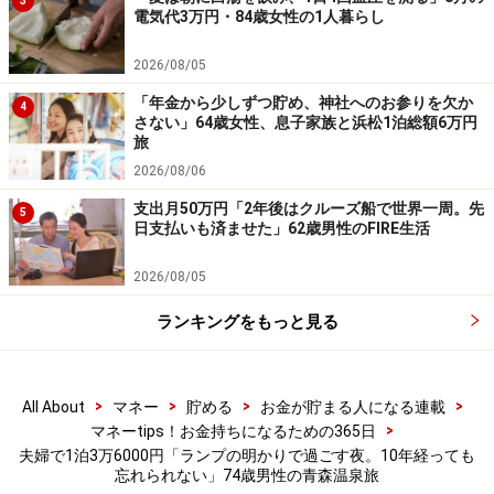
3
電気代3万円・84歳女性の1人暮らし
※エピソードは投稿者の当時のものです。現在とはサー
ビスや金額などの情報が異なることがございます
2026/08/05
※投稿エピソードのため、内容の正確性を保証するもの
「年金から少しずつ貯め、神社へのお参りを欠か
4
ではございません
さない」64歳女性、息子家族と浜松1泊総額6万円
旅
2026/08/06
※記事内容は執筆時点のものです。最新の内容をご確認くださ
い。
支出月50万円「2年後はクルーズ船で世界一周。先
5
本記事の内容は一般的な情報提供を目的としており、特定の金融
日支払いも済ませた」62歳男性のFIRE生活
商品や投資行動を推奨するものではありません。
投資や資産運用に関する最終的なご判断はご自身の責任において
2026/08/05
行ってください。
掲載情報の正確性・完全性については十分に配慮しております
ランキングをもっと見る
が、その内容を保証するものではなく、これに基づく損失・損害
などについて当社は一切の責任を負いません。
最新の情報や詳細については、必ず各金融機関やサービス提供者
の公式情報をご確認ください。
>
>
>
>
All About
マネー
貯める
お金が貯まる人になる連載
>
マネーtips！お金持ちになるための365日
【編集部からのお知らせ】
夫婦で1泊3万6000円「ランプの明かりで過ごす夜。10年経っても
・「家計」について、
アンケート（2026/8/31まで）
を実施
忘れられない」74歳男性の青森温泉旅
中です！