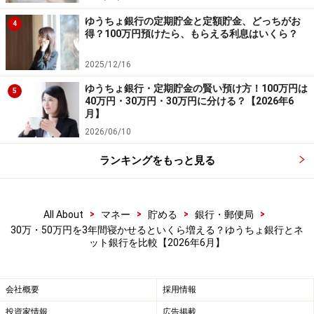
息は、ゆうちょ銀行の約7226円に対し、SBJ銀行では約
1万7930円となりました。差額は約1万700円です。
ゆうちょ銀行の定期貯金と定額貯金、どっちがお
4
得？100万円預けたら、もらえる利息はいくら？
近年は定期預金の金利も上昇しており、預け先によって
2025/12/16
受け取れる利息に差が出るようになっています。預ける
ゆうちょ銀行・定期貯金の賢い預け方！100万円は
金額が大きくなれば、その差もさらに広がります。
5
40万円・30万円・30万円に分ける？【2026年6
月】
夏のボーナスシーズンは、使う予定のないお金の置き場
2026/06/10
所を見直すよい機会です。金利や預入期間、使いやすさ
などを比較しながら、自分に合った定期預金を探してみ
ランキングをもっと見る
ましょう。
>
>
>
>
All About
マネー
貯める
銀行・郵便局
※記事内容は執筆時点のものです。最新の内容をご確認くださ
30万・50万円を3年間寝かせるといくら増える？ゆうちょ銀行とネ
い。
ット銀行を比較【2026年6月】
本記事の内容は一般的な情報提供を目的としており、特定の金融
商品や投資行動を推奨するものではありません。
投資や資産運用に関する最終的なご判断はご自身の責任において
行ってください。
会社概要
採用情報
掲載情報の正確性・完全性については十分に配慮しております
が、その内容を保証するものではなく、これに基づく損失・損害
投資家情報
広告掲載