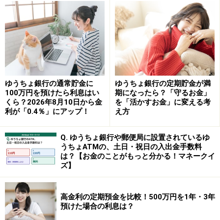
・50万円を預けた場合：約1万7930円（税引き後）
参照：
夏のボーナス定期預金キャンペーン SBJ銀行
SBI新生銀行インターネット限定「円定期預
金（3年）」
店舗とネットのハイブリッドで使い勝手のよいSBI新生
ゆうちょ銀行の通常貯金に
ゆうちょ銀行の定期貯金が満
100万円を預けたら利息はい
期になったら？「守るお金」
銀行。インターネット専用の「パワーダイレクト円定期
くら？2026年8月10日から金
を「活かすお金」に変える考
預金」を活用すれば、通常の普通預金とは一線を画す好
利が「0.4％」にアップ！
え方
金利でじっくりお金を育てることができます。
Q. ゆうちょ銀行や郵便局に設置されているゆ
・金利：年1.25％（2026年6月時点・単利型）
うちょATMの、土日・祝日の入出金手数料
は？【お金のことがもっと分かる！マネークイ
ズ】
・預入期間：3年
・預入金額：30万円以上（1円単位）
高金利の定期預金を比較！500万円を1年・3年
預けた場合の利息は？
・利用条件：日本国在住の個人