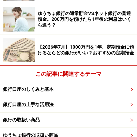
【30万円・50万円を預けた場合】
ゆうちょ銀行の通常貯金VSネット銀行の普通
・30万円を預けた場合：約8966円（税引き後）
預金。200万円を預けたら1年後の利息はいく
・50万円を預けた場合：約1万4942円（税引き後）
ら違う？
参照：
パワーダイレクト円定期預金 円預金 SBI新生銀行
【2026年7月】1000万円を1年、定期預金に預
けるならどの銀行がいい？おすすめの定期預金
ゆうちょ銀行「定期貯金」
誰もがなじみのある安心の王道、ゆうちょ銀行の定期貯
この記事に関連するテーマ
金に預けた場合も見てみましょう。
・金利：0.6％（2026年5月時点・半年複利型）
銀行口座のしくみと基本
・預入期間：3年
銀行口座の上手な活用法
・預入金額：1000円以上（1000円単位）
銀行の取扱い商品
【30万円・50万円を預けた場合】
ゆうちょ銀行の取扱い商品
・30万円を預けた場合：約4335円（税引き後）