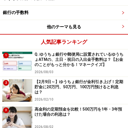
・50万円を預けた場合：約7226円（税引き後）
銀行の手数料
ゆうちょ銀行の定期貯金は、利息の計算方法にも特徴が
他のテーマも見る
あります。預入期間が3年未満なら「単利」（元本にの
み利息がつく）ですが、3年以上になると半年の利息を
人気記事ランキング
元本に組み込んでいく「半年複利」が適用されます。
Q. ゆうちょ銀行や郵便局に設置されているゆうち
利息にも利息がつくだけに、長く預けるほど増えやすく
1
ょATMの、土日・祝日の入出金手数料は？【お金
なります。全国どこでも利用しやすく、ATMや窓口の抜
のことがもっと分かる！マネークイズ】
群の安心感があるのは、ゆうちょ銀行ならではの魅力と
2026/08/03
いえるでしょう。
【2月9日～】ゆうちょ銀行が金利引き上げ！定期
2
貯金に20万円、50万円、100万円預けると利息
参照：
金利一覧 ゆうちょ銀行
は？
2026/02/10
まとめ
高金利の定期預金を比較！500万円を1年・3年預
3
けた場合の利息は？
比較の結果、50万円を3年間預けた場合の税引き後の利
2026/08/02