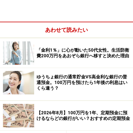
・条件など：日本国内に居住の個人
募集総額1500億円に達し次第、受付終了となりますの
で、早めに手続きしましょう。
あわせて読みたい
「金利1％」に心が動いた50代女性。生活防衛
費200万円をあおぞら銀行へ移すと決めた理由
ゆうちょ銀行の通常貯金VS高金利な銀行の普
通預金。100万円を預けたら1年後の利息はい
くら違う？
【2026年8月】100万円を1年、定期預金に預
【30万円・50万円を預けた場合】
けるならどの銀行がいい？おすすめの定期預金
・30万円を預けた場合：約1万758円（税引き後）