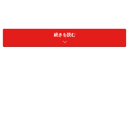
続きを読む
SBJ銀行「夏のボーナス定期預金キャンペ
ーン（3年）」
ネット銀行のなかでもトップクラスの利回りを誇るSBJ
銀行が、満を持してスタートしたキャンペーンです。来
店不要で全国どこからでも申し込めます。
・金利：年1.5％（2026年6月時点・単利型）
・預入期間：3年
・預入金額：1円以上（1円単位）、1人当たりの上限な
し