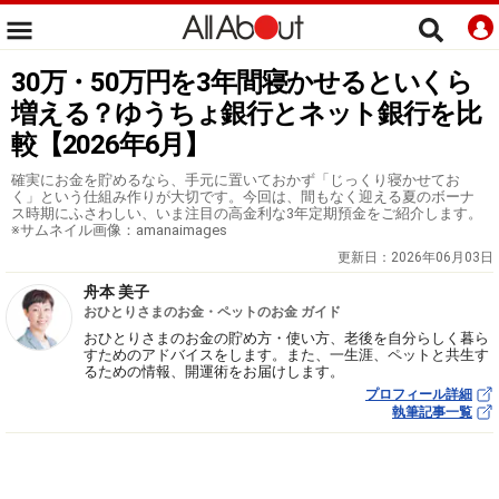
30万・50万円を3年間寝かせるといくら
増える？ゆうちょ銀行とネット銀行を比
較【2026年6月】
確実にお金を貯めるなら、手元に置いておかず「じっくり寝かせてお
く」という仕組み作りが大切です。今回は、間もなく迎える夏のボーナ
ス時期にふさわしい、いま注目の高金利な3年定期預金をご紹介します。
※サムネイル画像：amanaimages
更新日：
2026年06月03日
舟本 美子
おひとりさまのお金・ペットのお金 ガイド
おひとりさまのお金の貯め方・使い方、老後を自分らしく暮ら
すためのアドバイスをします。また、一生涯、ペットと共生す
るための情報、開運術をお届けします。
プロフィール詳細
執筆記事一覧