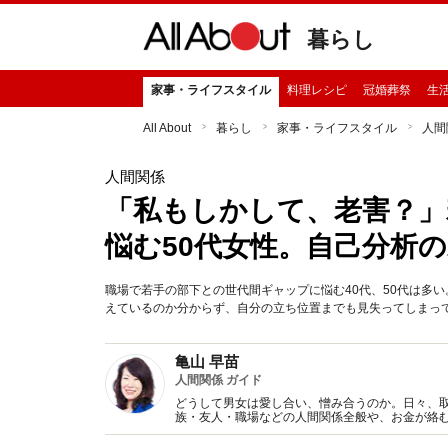
暮らし
家事・ライフスタイル
料理レシピ
冠婚葬祭
生
All About
暮らし
家事・ライフスタイル
人間
人間関係
「私もしかして、老害？」
悩む50代女性。自己分析
職場で若手の部下との世代間ギャップに悩む40代、50代は多
えているのか分からず、自分の立ち位置までも見失ってしまってい
亀山 早苗
人間関係 ガイド
どうして男女は愛し合い、憎み合うのか。日々、
族・友人・職場などの人間関係全般や、お金が絡
魅力の秘密』など著書多数。