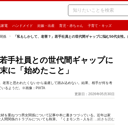
活家電
ハンドメイド
妊娠・出産
育児・赤ちゃん
子育て・キッズ
関係
「私もしかして、老害？」若手社員との世代間ギャップに悩む50代女性。
若手社員との世代間ギャップに
の末に「始めたこと」
い。老害と思われたくないから遠慮して踏み込めない。結果、相手が何を考
るようだ。※画像：PIXTA
更新日：2026年05月30日
取材を重ねつつ男女関係について記事や本に書きつづっている。近年は家
む人間関係のトラブルについても執筆。『くまモン力－人を惹きつける愛と
...続きを読む