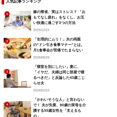
人気記事ランキング
嫁の帰省、実はストレス？ 「お
1
もてなし疲れ」をなくし、お互
い快適に過ごす3つの方法
2025/12/15
「生理的にムリ！」夫の両親
2
の“ドン引き食事マナー”とは。
月1食事会が苦痛でたまらない
2026/06/29
「寝室を別にしたい」妻に、
3
「イヤだ、夫婦は同じ部屋で寝
るべきだ」と反論した43歳こじ
らせ夫
2024/02/10
「かわいそうな人」と言わない
4
で！ 夫が失業、90歳の実母を介
護する55歳女性を「支えるも
の」