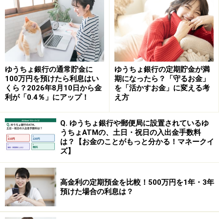
円
・税引き後受取利息：345円－69円（20.315％）＝276円
「元利継続型」を選んでいる場合は、この受取利息
（276円）が元本に組み込まれて自動的に次の2週間へと
ゆうちょ銀行の通常貯金に
ゆうちょ銀行の定期貯金が満
継続されます。また、その際は継続した時点での「2週
100万円を預けたら利息はい
期になったら？「守るお金」
くら？2026年8月10日から金
を「活かすお金」に変える考
間満期預金」の金利が新たに適用されます。
利が「0.4％」にアップ！
え方
使うタイミングが決まったなら「自動解約
Q. ゆうちょ銀行や郵便局に設置されているゆ
型」
うちょATMの、土日・祝日の入出金手数料
は？【お金のことがもっと分かる！マネークイ
ズ】
一方で、「2週間後、または近いうちに確実にお金を使
う予定ができた」という場合は、途中で「自動解約型」
に変更しましょう。
高金利の定期預金を比較！500万円を1年・3年
預けた場合の利息は？
●満期時の動き
2週間の満期が来た時点で、元本とそれまでについた利