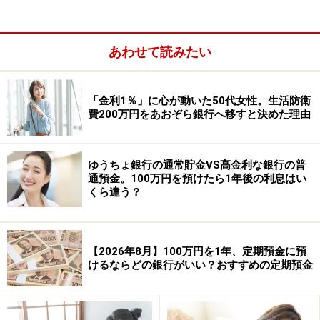
「しばらくは継続しておこう。でも、いつでも動かせる
状態にしておきたい」という方に向いているのが「元利
あわせて読みたい
継続型」です。
●満期時の動き
「金利1％」に心が動いた50代女性。生活防衛
2週間がたつと、ついた利息（税引き後）が自動的に元
費200万円をあおぞら銀行へ移すと決めた理由
の元本にプラス（組み込み）されます。そして、その合
計額を新しい元本として、その時点の金利で再び自動的
ゆうちょ銀行の通常貯金VS高金利な銀行の普
に「2週間満期預金」としてスタートします。
通預金。100万円を預けたら1年後の利息はい
くら違う？
これにより、ほったらかしにしているだけで2週間ごと
に「元金＋利息」に対して次の利息が計算されるとい
う、いわゆる「複利」のような効果が生まれます。
【2026年8月】100万円を1年、定期預金に預
けるならどの銀行がいい？おすすめの定期預金
【300万円を預けた場合の、2週間（14日間）の利息：年
0.3％（2026年5月時点）】
・税引き前受取利息：300万円×0.3％×14日÷365日＝345