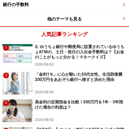
兼ね備えた仕組みです。満期時の2つのコースの違いを
銀行の手数料
理解して、大切な資金を賢くおトクに回しましょう。
他のテーマも見る
参照：
2週間満期預金 円預金 SBI新生銀行
人気記事ランキング
※記事内容は執筆時点のものです。最新の内容をご確認くださ
い。
Q. ゆうちょ銀行や郵便局に設置されているゆうち
1
本記事の内容は一般的な情報提供を目的としており、特定の金融
ょATMの、土日・祝日の入出金手数料は？【お金
商品や投資行動を推奨するものではありません。
のことがもっと分かる！マネークイズ】
投資や資産運用に関する最終的なご判断はご自身の責任において
2026/08/03
行ってください。
掲載情報の正確性・完全性については十分に配慮しております
「金利1％」に心が動いた50代女性。生活防衛費
が、その内容を保証するものではなく、これに基づく損失・損害
2
200万円をあおぞら銀行へ移すと決めた理由
などについて当社は一切の責任を負いません。
最新の情報や詳細については、必ず各金融機関やサービス提供者
の公式情報をご確認ください。
2026/08/06
高金利の定期預金を比較！500万円を1年・3年預
3
【編集部からのお知らせ】
けた場合の利息は？
・「家計」について、
アンケート（2026/8/31まで）
を実施
中です！
2026/08/02
※抽選で20名にAmazonギフト券1000円分プレゼント
※謝礼付きの限定アンケートやモニター企画に参加が可能に