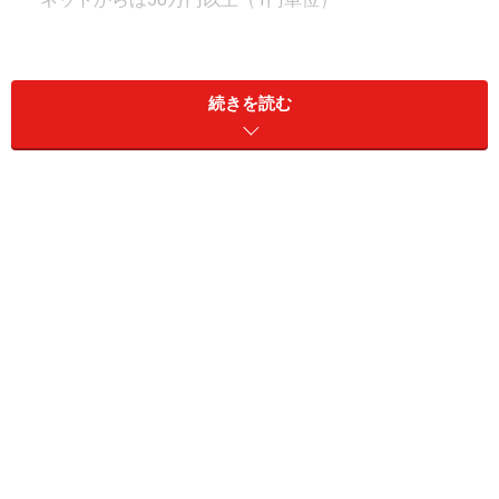
・満期時の取り扱い：元利継続型、預け入れ後に自動解
約型のいずれか選択可能
続きを読む
「投資に回すのは怖いけれど、普通預金だといつでも引
き出せる分、つい使ってしまいそう……」という方にとっ
て、2週間満期預金は“ちょうどよい距離感”のある預け先
です。すぐには引き出せず、一度満期を待つ必要がある
ため、衝動的な高額購入を防ぎやすいのも特徴。必要な
ときは短期間で引き出せるため、「使い過ぎ防止」と
「資金の動かしやすさ」を両立しやすい、元本保証の安
心な預け先です。
次は、この定期預金を利用する際の満期時の取り扱いの
違いを見ていきましょう。
ほったらかしでも増える「元利継続型」