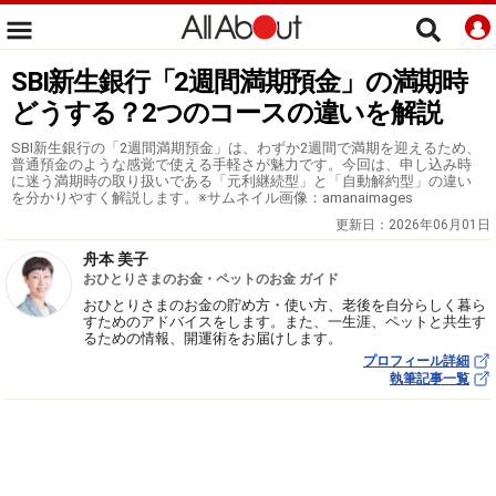
SBI新生銀行「2週間満期預金」の満期時
どうする？2つのコースの違いを解説
SBI新生銀行の「2週間満期預金」は、わずか2週間で満期を迎えるため、
普通預金のような感覚で使える手軽さが魅力です。今回は、申し込み時
に迷う満期時の取り扱いである「元利継続型」と「自動解約型」の違い
を分かりやすく解説します。※サムネイル画像：amanaimages
更新日：
2026年06月01日
舟本 美子
おひとりさまのお金・ペットのお金 ガイド
おひとりさまのお金の貯め方・使い方、老後を自分らしく暮ら
すためのアドバイスをします。また、一生涯、ペットと共生す
るための情報、開運術をお届けします。
プロフィール詳細
執筆記事一覧