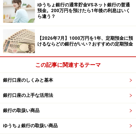
ゆうちょ銀行の通常貯金VSネット銀行の普通
息（税引き後）の全てが、総合口座パワーフレックスの
預金。200万円を預けたら1年後の利息はいく
「円普通預金」へ自動的に戻されます。
ら違う？
自動解約されたあとの満期日以降は、通常の円普通預金
の店頭表示金利が適用されます。ちなみに2026年5月時
【2026年7月】1000万円を1年、定期預金に預
けるならどの銀行がいい？おすすめの定期預金
点の普通預金金利は年0.3％（取引や残高に応じて決まる
ステップアッププログラムの「ダイヤモンドステージ」
の方は年0.4％）となっており、普通預金に戻ったあとも
この記事に関連するテーマ
手堅い金利が維持されるのがうれしいポイントです。
銀行口座のしくみと基本
目的別に満期時のコースを切り替えよう！
銀行口座の上手な活用法
SBI新生銀行の2週間満期預金は、満期時のコースを一度
選んだら終わりではなく、自由に「元利継続型」から
銀行の取扱い商品
「自動解約型」や、その逆へも変更可能です。
ゆうちょ銀行の取扱い商品
ただ普通預金に置いておくのとは違う、実利と機動力を