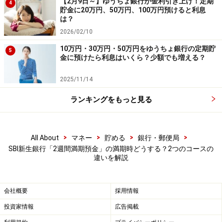
【2月9日～】ゆうちょ銀行が金利引き上げ！定期
4
なります
貯金に20万円、50万円、100万円預けると利息
は？
2026/02/10
10万円・30万円・50万円をゆうちょ銀行の定期貯
5
金に預けたら利息はいくら？少額でも増える？
2025/11/14
ランキングをもっと見る
>
>
>
>
All About
マネー
貯める
銀行・郵便局
SBI新生銀行「2週間満期預金」の満期時どうする？2つのコースの
違いを解説
会社概要
採用情報
投資家情報
広告掲載