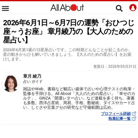
2026年6月1日～6月7日の運勢「おひつじ
座～うお座」 章月綾乃の【大人のための
星占い】
2026年6月第1週の12星座占いです。この時期どんなことが起こるのか、
星の動きからひも解いていきましょう。【大人のための星占い】をお届
けします。
更新日：
2026年05月31日
章月 綾乃
占い ガイド
雑誌やWeb、書籍など幅広い媒体で占いや心理テストの執筆・
監修を手掛ける。All About「大人のための星占い」「幸せのカ
ルテ」、GINZA「開運レター占い」など連載を多く持ち、著書
も多数。西洋占星術、周易、手相、数秘術、ダイスやカード占
い、しぐさや言葉グセの研究など守備範囲は広め。
プロフィール詳細
執筆記事一覧