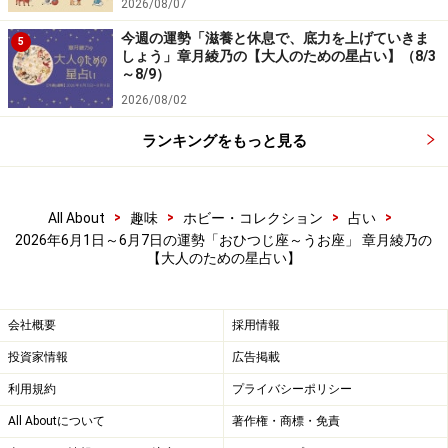
2026/08/07
＞2026年6月の運勢ランキング！ 1位に輝くのはどの星
今週の運勢「滋養と休息で、底力を上げていきま
座!?
5
しょう」章月綾乃の【大人のための星占い】（8/3
～8/9）
ふたご座／双子座（5月21日～6月21日生ま
2026/08/02
れ）
ランキングをもっと見る
見えないバリアで、
快適＆感じよく！
>
>
>
>
All About
趣味
ホビー・コレクション
占い
境界線を引きましょう。
2026年6月1日～6月7日の運勢「おひつじ座～うお座」 章月綾乃の
【大人のための星占い】
ここまでは共有部分、それ以上はプライベートと。よそ
ゆきの自分と中の人を明確に分けていくのです。人気と
会社概要
採用情報
活気、勢いがあるため、「やっちゃう？」「行っちゃ
投資家情報
広告掲載
う？」でどんどん話が進んでいき、公私の分け目が消え
利用規約
プライバシーポリシー
やすいのです。しかしそうすると、簡単にあなた自身が
All Aboutについて
著作権・商標・免責
消費されてしまって、1週間の終わりにはクタクタの抜