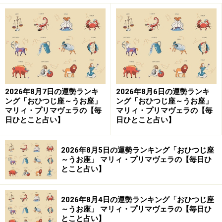
まれ）
フットワーク軽く、
世のため人のために動く。
細かいところまで気が回り、人助けがスムーズにできそ
う。
2026年8月7日の運勢ランキ
2026年8月6日の運勢ランキ
ング「おひつじ座～うお座」
ング「おひつじ座～うお座」
いつもなら、出しゃばり過ぎかも、余計かもと引くシー
マリィ・プリマヴェラの【毎
マリィ・プリマヴェラの【毎
ンでも、一声かけて手を貸すとよいご縁が動き出すでし
日ひとこと占い】
日ひとこと占い】
ょう。乗り物の中で席を譲る、困っている人に手を貸す
など、さりげない親切も心掛けて。誰かの役に立てるこ
2026年8月5日の運勢ランキング「おひつじ座
～うお座」 マリィ・プリマヴェラの【毎日ひ
とがうれしいし、相手からも感謝が戻って、幸せな時間
とこと占い】
を過ごせることに。
2026年8月4日の運勢ランキング「おひつじ座
仕事は、やり直しがあるかも。でも、手をかけた分だ
～うお座」 マリィ・プリマヴェラの【毎日ひ
け、よい結果になっていくもの。快く注文を受けましょ
とこと占い】