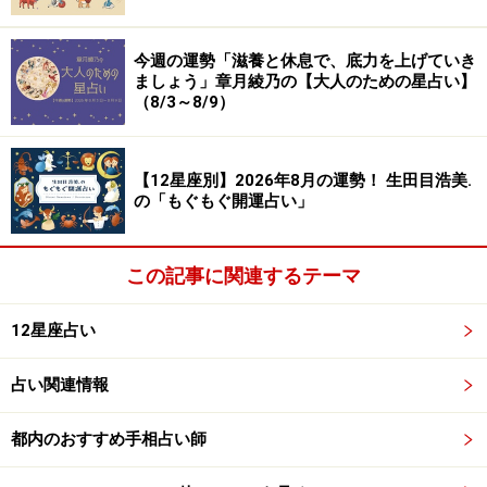
う。
今週の運勢「滋養と休息で、底力を上げていき
オフは、室内にツキが。自宅でゴロゴロも、いい休息
ましょう」章月綾乃の【大人のための星占い】
（8/3～8/9）
に。
愛は、家庭的なサービスを。
【12星座別】2026年8月の運勢！ 生田目浩美.
の「もぐもぐ開運占い」
＞2026年6月の運勢ランキング！ 1位に輝くのはどの星
座!?
この記事に関連するテーマ
おうし座／牡牛座（4月20日～5月20日生ま
12星座占い
れ）
狭く深く、
占い関連情報
自分ファーストで。
都内のおすすめ手相占い師
こだわりが強くなって、興味を持てる範囲が狭まってい