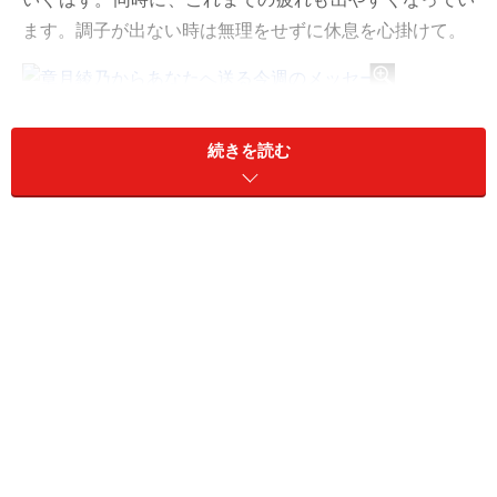
ます。調子が出ない時は無理をせずに休息を心掛けて。
章月綾乃からあなたへ送る今週のメッセージ
続きを読む
目次
おひつじ座／牡羊座（3月21日～4月19日生まれ）
おうし座／牡牛座（4月20日～5月20日生まれ）
ふたご座／双子座（5月21日～6月21日生まれ）
かに座／蟹座（6月22日～7月22日生まれ）