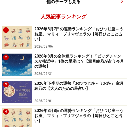
くでしょう。
他のテーマも見る
あれもこれもと欲張るよりも、自分の好きなこと、気に
人気記事ランキング
なることを追いかけたい気持ちが強くなるはず。
2026年8月7日の運勢ランキング「おひつじ座～う
1
お座」 マリィ・プリマヴェラの【毎日ひとこと占
い】
今週は、自分本位でいいみたい。守備範囲を絞って、独
2026/08/06
創性豊かな世界を確立していきましょう。勉強や趣味、
推し活など、マニアックに追いかけることで、特別な発
2026年8月の全体運ランキング！「ビッグチャン
2
スが接近中」1位の星座は？【章月綾乃が占う今月
見や気付きがありそう。仕事も専門性を高めて。たと
の運勢】
え、事務の仕事やレジ打ち作業でも、あなたなりの工夫
2026/07/31
の余地がありそうです。
2026年下半期の運勢「おひつじ座～うお座」 章月
3
綾乃の【大人のための星占い】
オフは、都会的なスポットへ。洗練されたデザインな
2026/07/01
ど、いい刺激を受けられそう。
2026年8月8日の運勢ランキング「おひつじ座～う
4
お座」 マリィ・プリマヴェラの【毎日ひとこと占
愛は、マメな連絡が円満の秘訣（ひけつ）。
い】