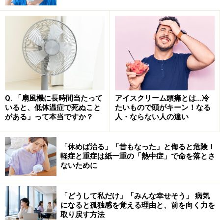
福岡だけで流行？ 「謎の風邪＝新たな感染
症」の可能性はあるのか
定点報告によると、2026年5月現在、感染症法上の
5類感
染症
に位置付けられた
急性呼吸器感染症
（Acute
Respiratory Infection：ARI）が多数報告されています。
急性呼吸器感染症というのは、鼻炎、副鼻腔炎、咽頭
炎、喉頭炎などの「急性上気道炎」や、気管支炎、細気
Q. 「扇風機に長時間当たって
アイスクリーム頭痛とは…冷
いると、低体温症で死ぬこと
たいもので頭がキーン！なる
管支炎、肺炎などの「急性下気道炎」を指します。
がある」って本当ですか？
人・ならない人の違い
急性呼吸器感染症の原因はさまざまです。よく知られて
「休めば治る」「昔もなった」と侮ると危険！
いるものとしては、インフルエンザウイルス、新型コロ
軽症と重症は紙一重の「熱中症」で命を落とさ
ナウイルス、RSウイルス、咽頭結膜熱、A群溶血性レン
ないために
サ球菌咽頭炎、ヘルパンギーナなどが含まれます。
「どうして私だけ」「みんな幸せそう」 病気
になると孤独感を覚える理由と、前を向く力を
しかし、全国と比較した福岡市の急性呼吸器感染症の報
取り戻す方法
告数は、2026年第20週（5月11日～5月17日）で全国