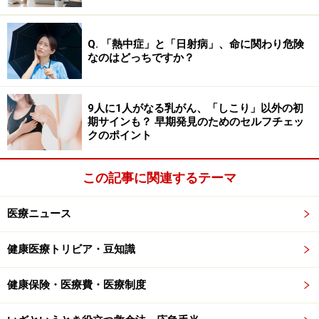
47.59に対し福岡市47.84（1定点医療機関当たりの患者
数）です。実は、はっきりとした有意差は認められてい
Q. 「熱中症」と「日射病」、命に関わり危険
なのはどっちですか？
ません。したがって、福岡市で「謎の風邪」を引き起こ
す新興感染症が独自に流行している可能性は低いと考え
られます。
9人に1人がなる乳がん、「しこり」以外の初
期サインも？ 早期発見のためのセルフチェッ
クのポイント
「謎の風邪」の正体は、環境要因・アレル
ギー・ウイルス感染の複合パンチか
この記事に関連するテーマ
それでは謎の風邪の正体は何でしょうか？ 謎の風邪が多
数報告された5月は、黄砂、PM2.5に加えてシラカバやイ
医療ニュース
ネ科などの花粉の飛散がピークを迎える時期です。
健康医療トリビア・豆知識
さらに、急な気温上昇と寒暖差が続いたことに加え、ゴ
健康保険・医療費・医療制度
ールデンウイーク後の疲れが重なり、自律神経の乱れが
生じやすい時期でもあります。