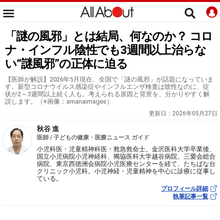
「謎の風邪」とは結局、何なのか？ コロ
ナ・インフル陰性でも3週間以上治らな
い“謎風邪”の正体に迫る
【医師が解説】2026年5月現在、全国で「謎の風邪」が話題になっていま
す。新型コロナウイルス感染症やインフルエンザ検査は陰性なのに、症
状が2～3週間以上続く人も。考えられる原因と背景を、分かりやすく解
説します。（※画像：amanaimages）
更新日：
2026年05月27日
秋谷 進
医師 / 子どもの健康・医療ニュース ガイド
小児科医・児童精神科医・救急救命士。金沢医科大学卒業後、
国立小児病院小児神経科、獨協医科大学越谷病院、三愛会総合
病院、東京西徳洲会病院小児医療センターを経て、たちばな台
クリニック小児科。小児神経・児童精神を中心に診療に従事し
ている。
プロフィール詳細
執筆記事一覧