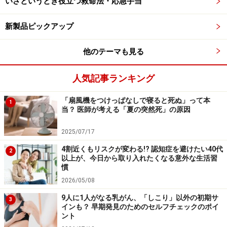
いざというとき役立つ救命法・応急手当
現時点では「謎の風邪」はこれらの環境因子やアレルギ
新製品ピックアップ
ーが関連していると考えられています。気道粘膜がこれ
らによってダメージを受け、ウイルス感染をきっかけに
他のテーマも見る
さらに過敏になり、咳、鼻やのどの違和感、倦怠感がい
つまでも長引く人が増えているのかもしれません。
人気記事ランキング
「扇風機をつけっぱなしで寝ると死ぬ」って本
百日咳、マイコプラズマ感染症、咳喘息そ
1
当？ 医師が考える「夏の突然死」の原因
して細菌感染などの可能性も
2025/07/17
また、その他の考えられる原因として、百日咳、マイコ
4割近くもリスクが変わる!? 認知症を避けたい40代
プラズマ感染症、咳喘息、細菌感染なども挙げられま
2
以上が、今日から取り入れたくなる意外な生活習
す。
慣
2026/05/08
医学の進歩により、FilmArray®呼吸器パネルなどでさま
9人に1人がなる乳がん、「しこり」以外の初期サ
3
インも？ 早期発見のためのセルフチェックのポイ
ざまな感染症が検出できる時代になっています。ヒトメ
ント
タニューモウイルス、RSウイルス、百日咳菌、パラ百日