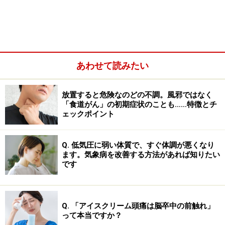
あわせて読みたい
放置すると危険なのどの不調。風邪ではなく
「食道がん」の初期症状のことも……特徴とチ
ェックポイント
Q. 低気圧に弱い体質で、すぐ体調が悪くなり
「風邪なら病院に行く必要もない。2～3日しっかり寝れ
ます。気象病を改善する方法があれば知りたい
ば治るだろう」と自己判断したものの、想像以上に症状
です
が長引き、不安になっている人もいるでしょう。風邪の
ような症状が2～3週間、長い場合は1～2カ月近くも続く
のが、「謎の風邪」の最大の特徴です。
Q. 「アイスクリーム頭痛は脳卒中の前触れ」
って本当ですか？