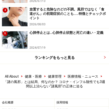
2026/07/13
咳菌、インフルエンザウイルス、パラインフルエンザウ
放置すると危険なのどの不調。風邪ではなく「食
4
イルス、コロナウイルス、マイコプラズマなど多岐にわ
道がん」の初期症状のことも……特徴とチェックポ
イント
たる病原体の検出が可能です。中でもライノウイルス
2026/08/03
は、1年を通して風邪の原因の約30～40％を占めるウイ
ルスであり、特に秋（9月～）と春（3月～5月）に流行
心肺停止とは…心肺停止状態と死亡の違い・定義
5
が強まります。
2024/07/19
ライノウイルス感染症には特効薬がなく、基本的には症
ランキングをもっと見る
状を和らげる対症療法が中心です。ただし、ライノウイ
ルス感染による体力低下をきっかけに細菌感染が併発し
ているケースもあります。また、症状が長引いていたり
>
>
>
>
All About
健康・医療
健康管理
医療情報・ニュース
悪化していたりする場合には、単なる風邪ではなく、全
「謎の風邪」とは結局、何なのか？ コロナ・インフル陰性でも3週
間以上治らない“謎風邪”の正体に迫る
国的に流行している百日咳やマイコプラズマ感染症、あ
るいは喘息・咳喘息である可能性も考慮が必要です。
会社概要
採用情報
このように「謎の風邪」は、特別な新興感染症が流行し