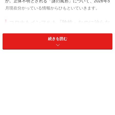
か。正体不明とされる「謎の風邪」について、2026年5
月現在分かっている情報からひもといていきます。
コロナもインフルも「陰性」なのに治らな
い！ 「謎の風邪」の症状とは
続きを読む
「謎の風邪」の症状の特徴として、のどの強い違和感や
痛みから不調が始まることが挙げられます。熱は微熱程
度、あるいは発熱しないケースが多いようです。痰の絡
む咳、鼻水、鼻づまりに加えて倦怠感が続くため、医療
機関を受診し、検査を受ける人が多いのでしょう。しか
し、新型コロナウイルス感染症やインフルエンザの検査
を行っても多くは「陰性」の結果で、「咽頭発赤がある
ので、急性上気道炎ですね」と診断されるパターンが多
いようです。