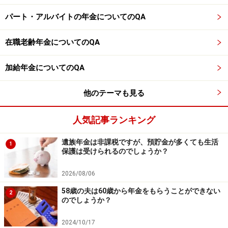
てみることも大切です。
パート・アルバイトの年金についてのQA
まずは、体調を少しでも整え、医療費負担を軽減できる
在職老齢年金についてのQA
制度を活用しながら、無理のない生活設計を考えていく
ことが大切でしょう。
加給年金についてのQA
※専門家に取り上げてほしい質問がある人は
こちらから
他のテーマも見る
応募するか、コメント欄への書き込みをお願いします。
人気記事ランキング
※記事内容は執筆時点のものです。最新の内容をご確認くださ
い。
遺族年金は非課税ですが、預貯金が多くても生活
本記事の内容は一般的な情報提供を目的としており、特定の金融
1
保護は受けられるのでしょうか？
商品や投資行動を推奨するものではありません。
投資や資産運用に関する最終的なご判断はご自身の責任において
行ってください。
2026/08/06
掲載情報の正確性・完全性については十分に配慮しております
が、その内容を保証するものではなく、これに基づく損失・損害
58歳の夫は60歳から年金をもらうことができない
2
などについて当社は一切の責任を負いません。
のでしょうか？
最新の情報や詳細については、必ず各金融機関やサービス提供者
の公式情報をご確認ください。
2024/10/17