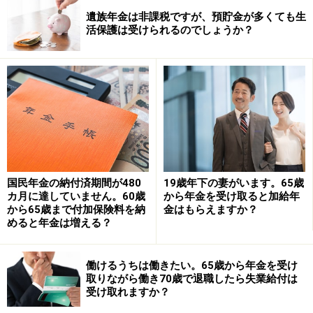
遺族年金は非課税ですが、預貯金が多くても生
活保護は受けられるのでしょうか？
国民年金の納付済期間が480
19歳年下の妻がいます。65歳
まず検討したいのが、医療費負担を軽減できる制度で
カ月に達していません。60歳
から年金を受け取ると加給年
す。けいチャンさんは、逆流性食道炎や自律神経失調症
から65歳まで付加保険料を納
金はもらえますか？
めると年金は増える？
など、精神的な不調もあるとのことですので、精神科や
心療内科の専門医に相談し、「自立支援医療（精神通院
医療）」の対象になるか確認してみる方法があります。
働けるうちは働きたい。65歳から年金を受け
取りながら働き70歳で退職したら失業給付は
受け取れますか？
自立支援医療が認定されると、精神科などの通院医療費
の自己負担が軽減され、原則1割負担になる場合があり