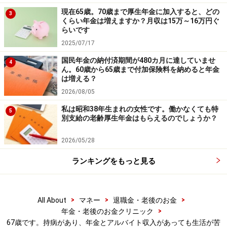
現在65歳。70歳まで厚生年金に加入すると、どの
【編集部からのお知らせ】
3
くらい年金は増えますか？月収は15万～16万円ぐ
・「家計」について、
アンケート（2026/8/31まで）
を実施
らいです
中です！
※抽選で20名にAmazonギフト券1000円分プレゼント
2025/07/17
※謝礼付きの限定アンケートやモニター企画に参加が可能に
国民年金の納付済期間が480カ月に達していませ
なります
4
ん。60歳から65歳まで付加保険料を納めると年金
は増える？
2026/08/05
私は昭和38年生まれの女性です。働かなくても特
5
別支給の老齢厚生年金はもらえるのでしょうか？
2026/05/28
ランキングをもっと見る
>
>
>
All About
マネー
退職金・老後のお金
>
年金・老後のお金クリニック
67歳です。持病があり、年金とアルバイト収入があっても生活が苦