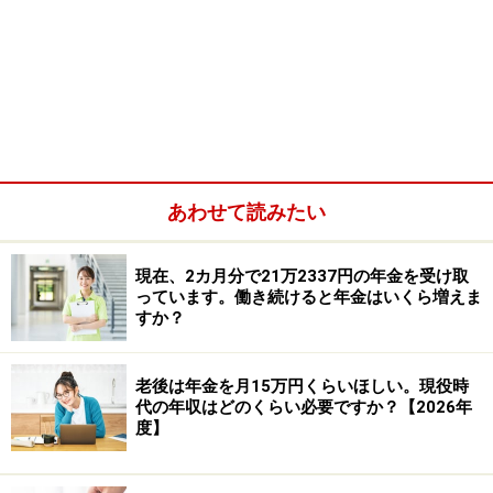
年金を受給しながらアルバイトもしていますが……（画像：
PIXTA）
A：医療費負担を軽減できる制度や、住まい
を含めた生活の見直しを検討してみましょ
う
あわせて読みたい
物価高に加え、医療費や固定資産税などの支出が重なる
現在、2カ月分で21万2337円の年金を受け取
と、年金とアルバイト収入があっても生活が厳しくなる
っています。働き続けると年金はいくら増えま
すか？
ことがあります。特に、けいチャンさんのように持病が
あり、継続的な通院や検査が必要な場合は、医療費負担
が家計を大きく圧迫してしまうケースも少なくありませ
老後は年金を月15万円くらいほしい。現役時
代の年収はどのくらい必要ですか？【2026年
ん。また、生活が苦しい状況が続くと、精神的なストレ
度】
スから体調不良が悪化してしまうこともあります。