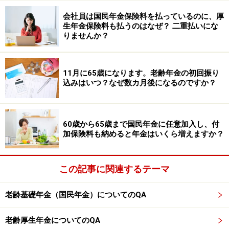
ます。
会社員は国民年金保険料を払っているのに、厚
生年金保険料も払うのはなぜ？ 二重払いにな
また、現在は持ち家とのことですが、固定資産税や維持
りませんか？
費の負担も続いているようです。場合によっては、持ち
家を売却し、公営住宅などへ住み替えることで、生活費
11月に65歳になります。老齢年金の初回振り
全体を抑えられる可能性があります。まとまった資金を
込みはいつ？なぜ数カ月後になるのですか？
確保できるだけでなく、収入状況によっては家賃負担が
軽減されるケースもあります。
60歳から65歳まで国民年金に任意加入し、付
なお、現在すでに老齢年金を受給しているため、原則と
加保険料も納めると年金はいくら増えますか？
して新たに障害年金を請求することは難しいケースが多
いと考えられます。
この記事に関連するテーマ
生活保護が難しかった場合でも、自治体の福祉窓口や地
域包括支援センター、社会福祉協議会などで、医療費・
老齢基礎年金（国民年金）についてのQA
住居・生活支援について相談できる場合があります。1
老齢厚生年金についてのQA
人で抱え込まず、利用できる制度がないか改めて確認し