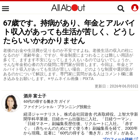
67歳です。持病があり、年金とアルバイ
ト収入があっても生活が苦しく、どうし
たらいいかわかりません
老後のお金や生活費が足りるのか不安ですよね。老後生活の収入の柱に
なるのが「老齢年金」ですが、年金制度にまつわることは難しい用語が
多くて、ますます不安になってしまう人もいるのではないでしょうか。
そんな年金初心者の方の疑問に専門家が回答します。今回は、年金とア
ルバイト収入があっても生活が苦しい場合、どのような制度や選択肢が
あるのかについて解説します。専門家に質問がある人はコメント欄に書
き込みをお願いします。※サムネイル画像：PIXTA
更新日：
2026年06月03日
酒井 富士子
60代の得する働き方 ガイド
ファイナンシャル・プランニング技能士
経済ジャーナリスト。株式会社回遊舎 代表取締役。上智大学新
聞学科卒業後、日経ホーム出版社に入社。「日経ウーマン」
「日経マネー」副編集長歴任後、リクルートに入社。「赤す
ぐ」（赤ちゃんのためにすぐ使う本）副編集長を経て、2003年
から現職。近著に『60代の得する「働き方」ガイド』がある。
プロフィール詳細