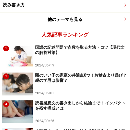
りんごは何個になるでしょう？」という問題において、
読み書き力
「8×6」なのか「6×8」なのかという違いです。「掛ける
数」と「掛けられる数」の関係から順番が決まります
他のテーマも見る
が、一方で教科書では「8×6＝6×8」であるとも説明して
いるわけです。
人気記事ランキング
こうしたことを踏まえると、いずれも明確な答えが出し
国語の記述問題で点数を取る方法・コツ【現代文
1
の解答対策】
にくくなりますし、やはり柔軟な判断が必要です。
2024/06/19
しかし、クラス担任や教科担任が変わると解釈も変わる
というのでは、子どもたちも混乱してしまいます。「前
頭のいい子の家庭の共通点8つ！お稽古より遊び？
2
親の学歴は影響？
の先生はマルだったのに、新しい先生はバツにした」と
いうことが起きないよう、学校全体でのすり合わせも大
2024/05/01
事になってくるでしょう。
読書感想文の書き出しから結論まで！ インパクト
3
を残す構成とは
言い方・伝え方でこんなに変わる 保護者の相談・ク
レーム対応100
2024/09/26