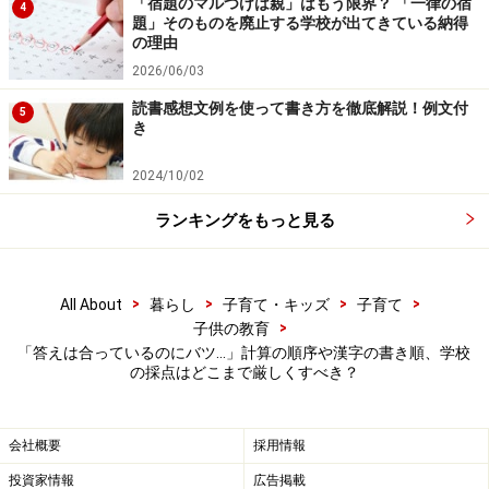
「宿題のマルつけは親」はもう限界？ 「一律の宿
4
題」そのものを廃止する学校が出てきている納得
の理由
2026/06/03
読書感想文例を使って書き方を徹底解説！例文付
5
き
2024/10/02
Amazonで見る
ランキングをもっと見る
鈴木 邦明 プロフィール
>
>
>
>
All About
暮らし
子育て・キッズ
子育て
>
子供の教育
神奈川県、埼玉県の公立小学校に22年勤めた後、短大、
「答えは合っているのにバツ…」計算の順序や漢字の書き順、学校
大学での教員養成、保育者養成に移り、現在に至る。現
の採点はどこまで厳しくすべき？
在は、大学での講義を中心に、保護者向けに子育て・教
育、教員向けに授業方法・学級経営などのテーマで執
会社概要
採用情報
筆、講演などに幅広く活躍中。
投資家情報
広告掲載