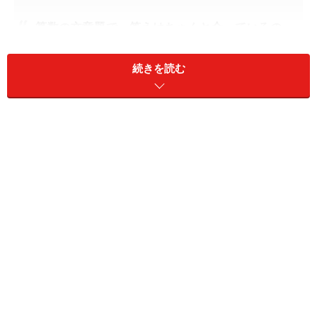
算数の文章題で、答えはちゃんと合っているの
に「掛け算の順番が逆だから」という理由で減
点されました。漢字のテストでも、書き順が違
続きを読む
うからとバツにされています。これでは子ども
の勉強へのやる気がなくなってしまうと思うの
ですが、なぜダメなのでしょうか？
【A：子育て・教育ガイド 鈴木邦明氏の解
説】
せっかく正解しているのにやり方が違うという
理由でバツにされると、保護者の方が不満を抱
くのも無理はありません。この問題について
は、「一定のルールに従って毅然と対応すべき