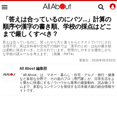
「答えは合っているのにバツ…」計算の
順序や漢字の書き順、学校の採点はどこ
まで厳しくすべき？
答えは合っているのに、習ったやり方と違うからとテストでバツにされ
る理不尽。実は文科省や文化庁の指針では「漢字のとめ・はねや書き順
は柔軟に採点すべき」と示されています。管理のしやすさを優先しがち
な学校の謎ルールを考えます。（画像：PIXTA）
更新日：
2026年06月02日
All About 編集部
「All About」は、マネー・暮らし・住宅・グルメ・旅行・健康
など多彩な分野で、その道のプロ（専門家）が、日常生活をよ
り豊かに快適にするノウハウから業界の最新動向、読み物コラ
ムまで、多彩なコンテンツを発信する日本最大級の総合情報サ
イトです。