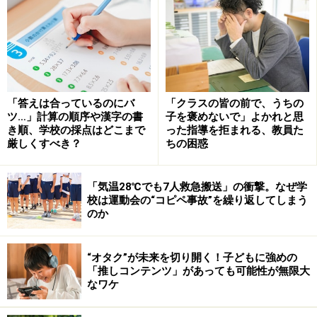
も大切でしょう。
ただ難しいのは、授業で教えたやり方の一部を省略した
場合や、教師が教えたやり方とは違うけれど、それなり
に合理性があるやり方の場合などです。
「答えは合っているのにバ
「クラスの皆の前で、うちの
例えば、よく槍玉に挙げられるのが漢字の書き順ではな
ツ…」計算の順序や漢字の書
子を褒めないで」よかれと思
いでしょうか。文科省によると、漢字の書き順について
き順、学校の採点はどこまで
った指導を拒まれる、教員た
厳しくすべき？
ちの困惑
は柔軟に対応するようにと示されています。現在の国語
教科書で使用される漢字の書き順には、「複数存在する
もの」や「時代によって変化しているもの」もあるため
「気温28℃でも7人救急搬送」の衝撃。なぜ学
校は運動会の“コピペ事故”を繰り返してしまう
です。学習指導要領においても、小学校の低学年におい
のか
ては「筆順」という用語が出てきますが、中学年・高学
年では記されていません。そう考えると、「必ずその書
“オタク”が未来を切り開く！子どもに強めの
き順でなければいけない」とは言えなくなります。
「推しコンテンツ」があっても可能性が無限大
なワケ
「とめ」「はね」「はらい」なども同じような扱いで
す。文化庁の「常用漢字表の字体・字形に関する指針