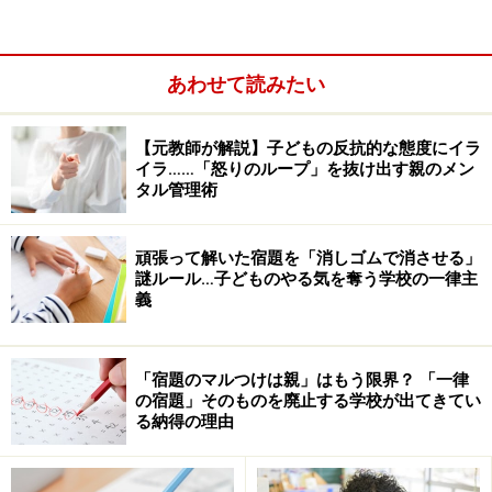
内容」と「柔軟性を持って対応すべき内容」を
分けて考えることが大切だと私は考えていま
あわせて読みたい
す。頑なに一つのやり方に固執するのではな
く、バランス感覚を意識しながら取り組む必要
【元教師が解説】子どもの反抗的な態度にイラ
があるのです。
イラ……「怒りのループ」を抜け出す親のメン
タル管理術
漢字の書き順やとめ・はね、国の指針は
頑張って解いた宿題を「消しゴムで消させる」
「柔軟に」
謎ルール…子どものやる気を奪う学校の一律主
義
もちろん、いい加減なやり方や勘で解いたらたまたま正
解だったようなものは、不正解としても良いと思いま
す。また、「算数（数学）」や「理科」などの自然科学
「宿題のマルつけは親」はもう限界？ 「一律
の宿題」そのものを廃止する学校が出てきてい
系の教科は、決められたやり方でないと成立しない概念
る納得の理由
があり、一定のルールに従っているものが多いです。子
どもが育つ中では、そうした合理的な“正解”を学ぶこと