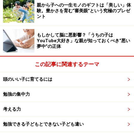
親から子への一生モノのギフトは「美しい」体
（報告）」には、以下のように明記されています。
験。豊かさを育む“審美眼”という究極のプレゼ
ント
「長短、方向、接触の有無、はらうか、とめるか等の違
いはあっても、骨組みは共通しているため、いずれも同
もしかして脳に悪影響？「うちの子は
じ漢字として認められる。字形の違いが字体の違いにま
YouTube大好き」な親が知っておくべき“悪い
で及ばない限り、特定の字形だけが正しく、他は誤りで
夢中”の正体
あると判定することはできない」
この記事に関連するテーマ
「はねているか」「はらっているか」だけで正誤を判断
するのではなく、全体を見て判断すべきだということで
頭のいい子に育てるには
す。
勉強の集中力
判断が難しい「掛け算の順番」のジレンマ
考える力
算数の「掛け算の順番」も揉めがちなテーマでしょう。
勉強できる子どもとできない子ども違い
「8人にりんごをあげます。1人に6個あげます。全部で