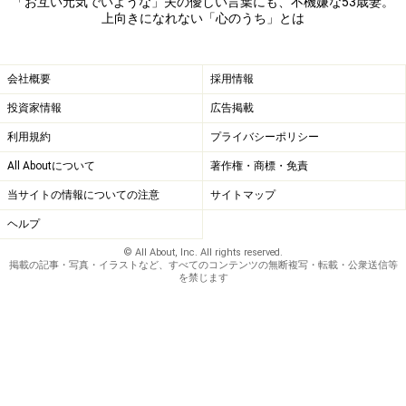
「お互い元気でいような」夫の優しい言葉にも、不機嫌な53歳妻。
上向きになれない「心のうち」とは
今さら相続はできないのに
ところがその後、兄一家は実家をリフォームして引っ越
会社概要
採用情報
していった。どうやらある程度、まとまった預金なども
投資家情報
広告掲載
あったらしい。
利用規約
プライバシーポリシー
「親戚からそんな話を聞いた妻は、兄に問いただしたそ
All Aboutについて
著作権・商標・免責
うです。でも相続を放棄したじゃないかと言われてそれ
当サイトの情報についての注意
サイトマップ
っきり。だまされた証拠もないのでどうしようもない。
ヘルプ
『あのとき、あなたがもうちょっと適切に動いてくれれ
© All About, Inc. All rights reserved.
ば、私は損しなくて済んだのに』『いくらか分からない
掲載の記事・写真・イラストなど、すべてのコンテンツの無断複写・転載・公衆送信等
を禁じます
けど、遺産の半分をもらえれば私だってもっと楽になれ
たのに』と、ぐずぐず言いだしたんです。きみは何も言
わなかった、何一つ相談もしてくれなかった、きみの親
の件だから義兄さんときみとで話し合いをしているんだ
ろうと思って僕は遠慮していたんだと言いました。そも