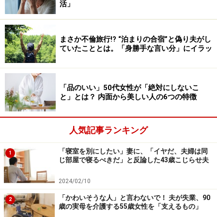
さん、やっぱりちょっと変だよね。ああいう人じゃなか
活」
った気がする」とつぶやいた。
更年期かもしれないから、お父さん、話を聞いてあげて
まさか不倫旅行!? “泊まりの合宿”と偽り夫がし
ていたこととは。「身勝手な言い分」にイラッ
と娘に言われてサトルさんは困惑したという。
「だまされた」と突然言い出した妻
「品のいい」50代女性が「絶対にしないこ
と」とは？ 内面から美しい人の6つの特徴
更年期なんじゃないのと直接は言えない。そこでサトル
さんは様子を見ながら、「調子はどう？」と妻に問い掛
けてみた。「なにが？」と妻は不機嫌そうに言う。
人気記事ランキング
「いや、あんまり元気じゃないのかなと思って。娘も心
「寝室を別にしたい」妻に、「イヤだ、夫婦は同
1
配してたからさと言うと、『変わりないわよ』と。妻は
じ部屋で寝るべきだ」と反論した43歳こじらせ夫
数日前に友達と飲み会をして楽しかったはずなのに、そ
2024/02/10
ういう楽しさは持続しないみたいで。一応、心をこめて
「かわいそうな人」と言わないで！ 夫が失業、90
『お互いに元気でいような』と言ったら、妻は小さくう
2
歳の実母を介護する55歳女性を「支えるもの」
なずいていましたが、僕としてはせっかく優しい言葉を