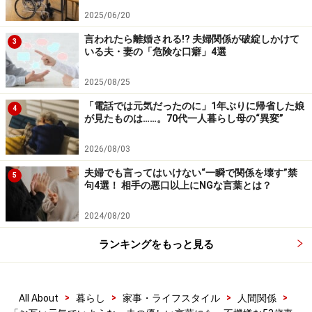
かけたのになあとちょっと不満でした」
2025/06/20
言われたら離婚される!? 夫婦関係が破綻しかけて
3
数日後、二人で夕食をとっていると、妻が突然、「やっ
いる夫・妻の「危険な口癖」4選
ぱり私、損したよね。だまされたんだよね」と言いだし
2025/08/25
た。
「電話では元気だったのに」1年ぶりに帰省した娘
4
8年ほど前、妻の両親が立て続けに亡くなった。妻はシ
が見たものは……。70代一人暮らし母の“異変”
ョックのあまり体調を崩して入院したほどだった。サト
2026/08/03
ルさんは何も聞かなかったが、1年たったとき相続はど
うなったのと軽い気持ちで聞いた。妻は「知らない」と
夫婦でも言ってはいけない“一瞬で関係を壊す”禁
5
句4選！ 相手の悪口以上にNGな言葉とは？
答えた。
2024/08/20
「どうやら妻は、父親が亡くなってすぐ相続放棄の書類
にサインをしたようです。サインしたのかさせられたの
ランキングをもっと見る
かは分からないけど、当時、妻はそういう話を何もして
いなかったし、それほど資産があるとも思わなかったか
>
>
>
>
All About
暮らし
家事・ライフスタイル
人間関係
らスルーしちゃったんですよね」