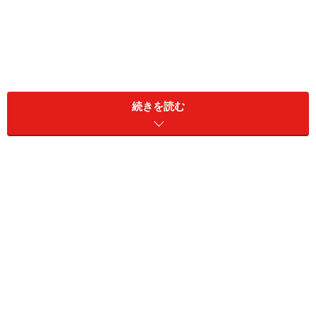
続きを読む
そう話すのはサトルさん（54歳）だ。1つ年下のユミさ
んと結婚して25年、社会人の娘と3人で暮らしている。
「物価高だし、息子は母親から離れて楽しそうだし、娘
は元気に社会で活躍しているし、夫の僕も仕事が多忙。
妻はパートに出たり、時々パート仲間と飲み会をした
り、学生時代の友達と旅行をしたりしていますが、それ
でも何か満たされないものがあるんでしょうね。テレビ
などを観ながら、ぶつぶつと文句を言うことが増えたな