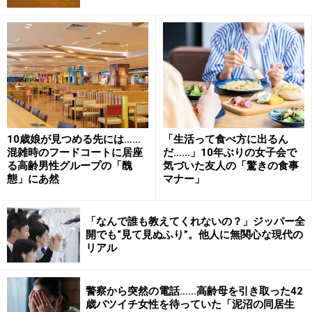
「言ってないわよと反論した妻に対して娘は、『この前
もさ、どこそこのコロッケが小さくなったとか、おまん
じゅうが小さくなったとか言ってたじゃない』と返し
10歳娘が見つめる先には……
「生活って食べ方に出るん
た。『それは値段が変わらなくてもモノが小さくなれば
混雑時のフードコートに居座
だ……」10年ぶりの女子会で
る高齢男性グループの「醜
気づいた友人の「驚きの食事
実質値上げと一緒だという意味よ』と妻が言うと、娘は
態」にあ然
マナー」
『それが嫌なら買わなきゃいいじゃない。だったら自分
で作れば？』って。娘の言い方もキツいですが、言って
「なんで誰も教えてくれないの？」ジッパー全
いることは分からなくはない。文句を言っても始まらな
開でも“見て見ぬふり”。他人に無関心な現代の
いということ。でもそれを聞いた妻は『あんたに私の苦
リアル
労が分かるはずない』と叫んでいました」
警察から突然の電話……高齢母を引き取った42
娘は「怒らせちゃった」と肩をすくめていたが、「お母
歳バツイチ女性を待っていた「泥沼の同居生