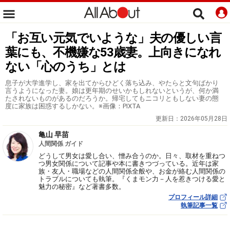
「お互い元気でいような」夫の優しい言
葉にも、不機嫌な53歳妻。上向きになれ
ない「心のうち」とは
息子が大学進学し、家を出てからひどく落ち込み、やたらと文句ばかり
言うようになった妻。娘は更年期のせいかもしれないというが、何か満
たされないものがあるのだろうか。帰宅してもニコリともしない妻の態
度に家族は困惑するしかない。※画像：PIXTA
更新日：
2026年05月28日
亀山 早苗
人間関係 ガイド
どうして男女は愛し合い、憎み合うのか。日々、取材を重ねつ
つ男女関係について記事や本に書きつづっている。近年は家
族・友人・職場などの人間関係全般や、お金が絡む人間関係の
トラブルについても執筆。『くまモン力－人を惹きつける愛と
魅力の秘密』など著書多数。
プロフィール詳細
執筆記事一覧