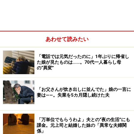
と思ってはいたんです」
娘の言葉に激怒
つい先日も、食後にテレビを観ていると、同世代の女性
あわせて読みたい
タレントに対して「この人、老けたわねえ」としみじみ
言う。あるいは「どうしてこんなに太ってるんだろ。醜
いよね」など言いたい放題。そこへ帰ってきた娘がしば
「電話では元気だったのに」1年ぶりに帰省し
た娘が見たものは……。70代一人暮らし母
らく様子を見ながら、「お母さんって、最近、誰に対し
の“異変”
ても何に対しても文句ばかり言ってるよね」とあきれた
ように言った。
「お父さんが炊き出しに並んでた」娘の一言に
妻は――。失業を5カ月隠し続けた夫
「万単位でもらうわよ」夫との“夜の生活”にも
課金。元上司と結婚した妹の「異常な夫婦関
係」