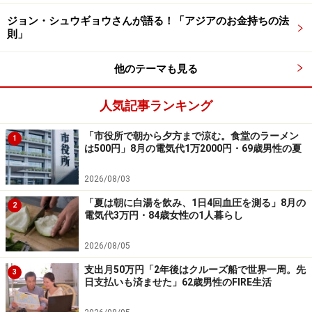
ありましたが、現在は支出を意識して、本当に必要なも
ジョン・シュウギョウさんが語る！「アジアのお金持ちの法
のだけを選ぶように」変化してきたと言います。
則」
「年金生活で一番驚いたのは、思っていた以上にお金が
他のテーマも見る
減るスピードが早いことです。現役時代は、年金があれ
ばある程度は安定して生活できると考えていましたが、
人気記事ランキング
実際には税金や社会保険料、医療費などの固定的な支出
が想像より大きく、手元に残るお金が少ない」と、とど
「市役所で朝から夕方まで涼む。食堂のラーメン
1
んさん。
は500円」8月の電気代1万2000円・69歳男性の夏
現在は1人暮らしのため資産は前述のように「使い切る
2026/08/03
前提」と考えてはいるものの、「貯金は思ったより守り
「夏は朝に白湯を飲み、1日4回血圧を測る」8月の
2
電気代3万円・84歳女性の1人暮らし
にくいという現実を強く実感しています」とコメントし
ていました。
2026/08/05
支出月50万円「2年後はクルーズ船で世界一周。先
3
日支払いも済ませた」62歳男性のFIRE生活