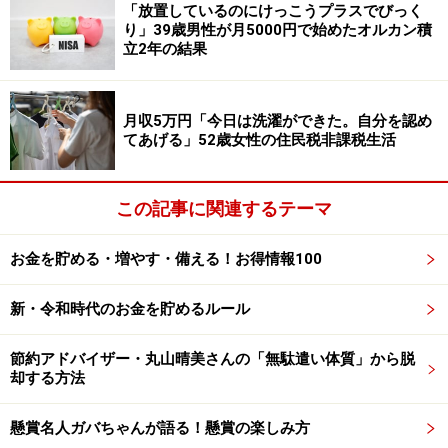
税金や社会保険料についても「正直なところ重い。収入
「放置しているのにけっこうプラスでびっく
り」39歳男性が月5000円で始めたオルカン積
が限られている中で、固定的に引かれる支出があるた
立2年の結果
め、手元に残る金額が少なくなり、生活に余裕を持ちに
くいと感じる」とあります。
月収5万円「今日は洗濯ができた。自分を認め
てあげる」52歳女性の住民税非課税生活
「お金が減るスピードの早さに驚いてい
る」
この記事に関連するテーマ
普段の暮らしについて伺うと、「朝はゆっくり起きて家
事を済ませ、散歩や軽い運動を取り入れて健康維持を意
お金を貯める・増やす・備える！お得情報100
識しています。その後はテレビを見たり、趣味の時間を
楽しんだり。時間に余裕がある分、無理なく自分のペー
新・令和時代のお金を貯めるルール
スで生活できている」と回答。
節約アドバイザー・丸山晴美さんの「無駄遣い体質」から脱
一方で、年金生活になってからは「外食や衝動的な買い
却する方法
物」は控えるようになったそうで「以前は気分転換に気
軽に外食をしたり、必要以上に物を買ってしまうことも
懸賞名人ガバちゃんが語る！懸賞の楽しみ方