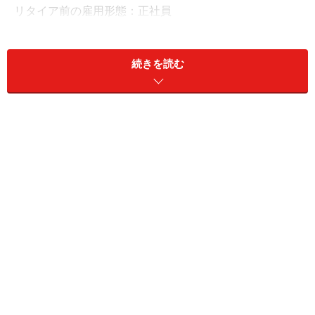
リタイア前の雇用形態：正社員
リタイア前の年収：650万円
現預金：1000万円
続きを読む
リスク資産：600万円
「医療費は重いが年金から月2万円は貯金で
きている」
年金生活で貯金ができているか、の問いに「できなくは
ないが、使い切る前提のためあえて貯金はしていない」
と回答したとどんさん。