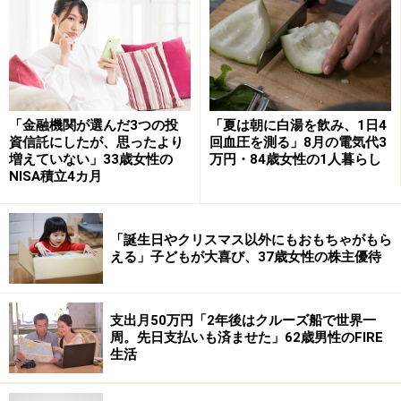
年金生活で特にきついと感じる支出について挙げたの
は、「食費にかかる月5万円」。
特にここ最近は物価高の影響を「感じています。これま
でと同じ生活をしていても家計への負担は確実に重くな
りました。以前は気軽に買えていた食材も値段を見てた
「金融機関が選んだ3つの投
「夏は朝に白湯を飲み、1日4
めらうことが増え、1円単位で安い商品を選んだり、ま
資信託にしたが、思ったより
回血圧を測る」8月の電気代3
増えていない」33歳女性の
万円・84歳女性の1人暮らし
とめ買いや特売を意識するように」なったとのこと。
NISA積立4カ月
また、光熱費も値上がりしているため「エアコンの使用
を控えたり、時間帯によって使う家電を分けたり、必要
「誕生日やクリスマス以外にもおもちゃがもら
のないコンセントはこまめに抜くなど」生活スタイルも
える」子どもが大喜び、37歳女性の株主優待
変化してきたと言います。
それでも「年金は基本的に大きく増えないため、支出だ
支出月50万円「2年後はクルーズ船で世界一
周。先日支払いも済ませた」62歳男性のFIRE
けが増えていく感覚があり、少しずつ余裕がなくなって
生活
いる」感覚があるそう。