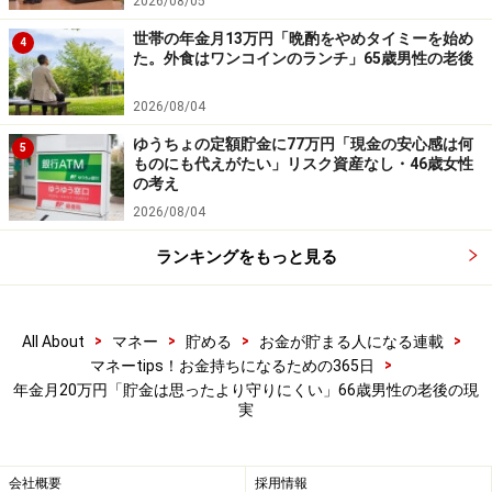
2026/08/05
世帯の年金月13万円「晩酌をやめタイミーを始め
4
た。外食はワンコインのランチ」65歳男性の老後
2026/08/04
ゆうちょの定額貯金に77万円「現金の安心感は何
5
ものにも代えがたい」リスク資産なし・46歳女性
の考え
2026/08/04
「年金生活と貯金」に関するエピソードを
ランキングをもっと見る
募集中です
年金暮らしでの貯金について、皆さんのリアルなエピソ
ードをお寄せください。投稿は
こちら
から
>
>
>
>
All About
マネー
貯める
お金が貯まる人になる連載
>
マネーtips！お金持ちになるための365日
ーーーーーーーーーーーーーーーー
年金月20万円「貯金は思ったより守りにくい」66歳男性の老後の現
実
※本文中のコメントは、投稿内容をもとに読みやすく再
構成しています
※エピソードは投稿者の当時のものです
会社概要
採用情報