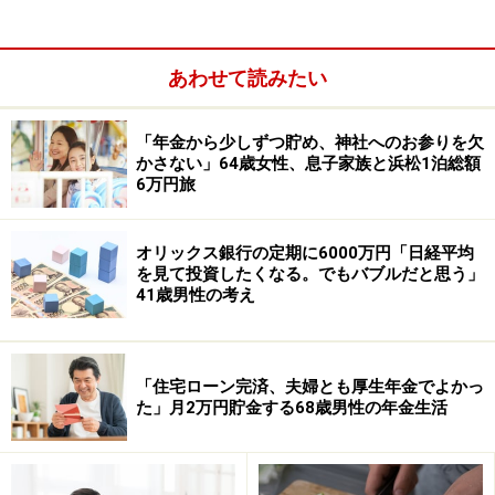
あわせて読みたい
「年金から少しずつ貯め、神社へのお参りを欠
とはいえ、ひと月当たりの現在の収入「年金20万円」の
かさない」64歳女性、息子家族と浜松1泊総額
6万円旅
うち、平均すると「月2万円」ほどは貯蓄に回している
とのこと。
オリックス銀行の定期に6000万円「日経平均
年金生活になってからは「正直なところ大きく貯金を増
を見て投資したくなる。でもバブルだと思う」
やすことはできていません。その理由は、年金収入が限
41歳男性の考え
られている一方で、医療費や生活費が思った以上にかか
るためです。特に年齢を重ねるにつれて通院の回数が増
「住宅ローン完済、夫婦とも厚生年金でよかっ
え、予想していたより支出がかさむ」と話します。
た」月2万円貯金する68歳男性の年金生活
物価高の影響「はっきりと感じています」