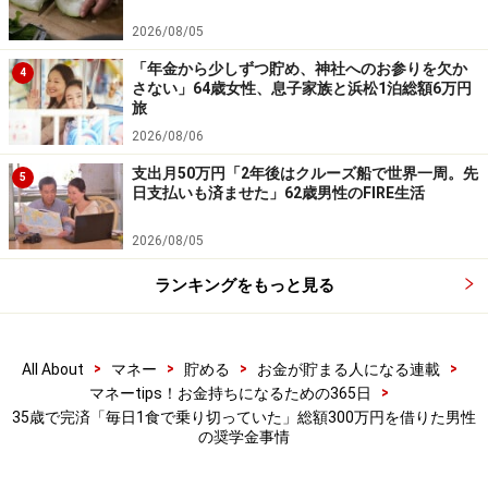
などについて当社は一切の責任を負いません。
最新の情報や詳細については、必ず各金融機関やサービス提供者
2026/08/05
の公式情報をご確認ください。
「年金から少しずつ貯め、神社へのお参りを欠か
4
さない」64歳女性、息子家族と浜松1泊総額6万円
【編集部からのお知らせ】
旅
・「家計」について、
アンケート（2026/8/31まで）
を実施
2026/08/06
中です！
※抽選で20名にAmazonギフト券1000円分プレゼント
支出月50万円「2年後はクルーズ船で世界一周。先
5
※謝礼付きの限定アンケートやモニター企画に参加が可能に
日支払いも済ませた」62歳男性のFIRE生活
なります
2026/08/05
ランキングをもっと見る
>
>
>
>
All About
マネー
貯める
お金が貯まる人になる連載
>
マネーtips！お金持ちになるための365日
35歳で完済「毎日1食で乗り切っていた」総額300万円を借りた男性
の奨学金事情