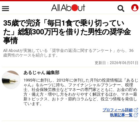
35歳で完済「毎日1食で乗り切ってい
た」総額300万円を借りた男性の奨学金
事情
All Aboutが実施している「奨学金の返済に関するアンケート」から、36
歳男性のケースを紹介します。
更新日：
2026年06月01日
あるじゃん 編集部
1995年に創刊し、2012年に休刊した月刊の投資情報誌『あるじ
ゃん』をルーツに持ち、ファイナンシャルプランナー、税理
士、社会保険労務士などマネーの専門家とともに、お金の貯め
方・備え方・増やし方をわかりやすく解説するほか、マネー最
新トピックス、おトク・節約コラムなど、役立つ情報を発信し
ています。
プロフィール詳細
執筆記事一覧