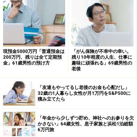
我慢しました。貯金もできない状況だったので、仕事を
辞めることはできず毎日大変でした」と話します。
自家用車のローンと奨学金の返済が大変だ
ったが、毎日1食で乗り切った
返済中に最も印象に残っている出来事として、「友人が
現預金5000万円「普通預金は
「がん保険が不幸中の幸い。
200万円、残りは全て定期預
残り10年程度の人生、仕事に
20代で返済したと聞き、焦りを感じて自分もという気持
金」61歳男性の預け方
趣味に頑張れる」69歳男性の
ちが芽生えたことを今でも鮮明に覚えています」とアル
老後
さん。仕事で自家用車が必要なため購入したものの、
「ローンと奨学金の返済で大変でした。毎日1食で乗り
「友達もやってるし老後のお金も心配だし」
32歳の1人暮らし女性が月1万円をS&P500に
切っていました」と振り返ります。
積み立てたら
繰り上げ返済については「利子が付くので少しでも早く
返済したい、という思いが強かった。当時は副業もして
「年金から少しずつ貯め、神社へのお参りを欠
いたので返済額を上げることができた。借金という考え
かさない」64歳女性、息子家族と浜松1泊総額
6万円旅
があったので、1年でも早く終わるよう心掛けました」