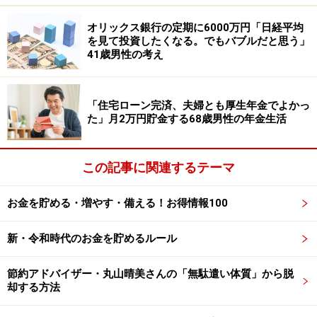
と語ります。
オリックス銀行の定期に6000万円「日経平均
完済時は「やっと終わった、という気持ちでいっぱいで
を見て投資したくなる。でもバブルだと思う」
41歳男性の考え
した」とのこと。「少しずつ貯金をするようになり、20
代ではできなかった交際や恋愛に積極性がでました」と
話します。
「住宅ローン完済、夫婦とも厚生年金でよかっ
た」月2万円貯金する68歳男性の年金生活
奨学金について「借りてよかった」と回答。「借りなけ
れば大学に通えませんでしたし、今の職にも就けていな
この記事に関連するテーマ
いのでよかったと思います」と語ります。返済経験を通
じて「今でも借金やローンはなるべくしないようにして
お金を貯める・増やす・備える！お得情報100
います。返済が大変、という経験を20代で学びました
し、我慢する精神力が身についたと思っています」とコ
新・令和時代のお金を貯めるルール
メントしました。
節約アドバイザー・丸山晴美さんの「無駄遣い体質」から脱
奨学金の返済に関するエピソードを募集中
却する方法
です