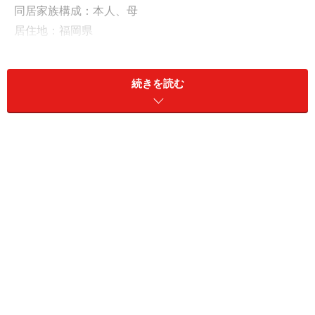
同居家族構成：本人、母
居住地：福岡県
住居形態：持ち家（戸建て）
職業：医療従事者
続きを読む
世帯年収：本人300万円、母200万円
金融資産：現預金50万円
1人親家庭で大学の奨学金300万円を借り入
れ
「大学」で奨学金を利用したというアルさん。借入総額
は「300万円」で、種類は「日本学生支援機構（第二
種・有利子）」。繰り上げ返済も実施し、35歳で完済し
たと言います。