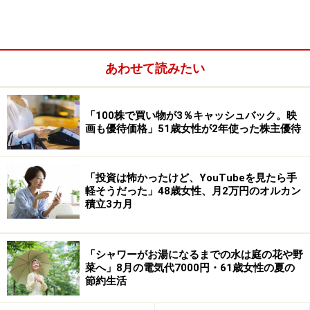
あわせて読みたい
「100株で買い物が3％キャッシュバック。映
画も優待価格」51歳女性が2年使った株主優待
奨学金を借りた理由について、「1人親なので頼ること
ができませんでした。学費や教科書代などが高額だった
「投資は怖かったけど、YouTubeを見たら手
軽そうだった」48歳女性、月2万円のオルカン
ので、奨学金を借りることにしました。当時は返せるの
積立3カ月
か不安でいっぱいでしたし、利子が付くので早く返さな
いといけないという気持ちでした」とアルさん。
「シャワーがお湯になるまでの水は庭の花や野
返済は生活に「まあまあ影響している」と回答。「給料
菜へ」8月の電気代7000円・61歳女性の夏の
節約生活
から毎月引かれますし、早めの完済を目指していたので
通常よりつらかったと思います。日々の娯楽はほとんど