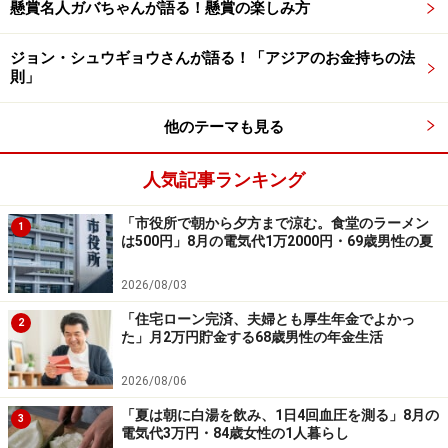
懸賞名人ガバちゃんが語る！懸賞の楽しみ方
奨学金の借り入れ・返済にまつわるエピソードをお寄せ
ください。投稿は
こちら
から
ジョン・シュウギョウさんが語る！「アジアのお金持ちの法
則」
ーーーーーーーーーーーーーーーー
※本文中のコメントは、投稿内容をもとに読みやすく再
他のテーマも見る
構成しています
※エピソードは投稿者の当時のものです。現在とはサー
人気記事ランキング
ビスや金額などの情報が異なることがございます
※投稿エピソードのため、内容の正確性を保証するもの
「市役所で朝から夕方まで涼む。食堂のラーメン
1
は500円」8月の電気代1万2000円・69歳男性の夏
ではございません
2026/08/03
※記事内容は執筆時点のものです。最新の内容をご確認くださ
「住宅ローン完済、夫婦とも厚生年金でよかっ
2
い。
た」月2万円貯金する68歳男性の年金生活
本記事の内容は一般的な情報提供を目的としており、特定の金融
商品や投資行動を推奨するものではありません。
投資や資産運用に関する最終的なご判断はご自身の責任において
2026/08/06
行ってください。
「夏は朝に白湯を飲み、1日4回血圧を測る」8月の
掲載情報の正確性・完全性については十分に配慮しております
3
電気代3万円・84歳女性の1人暮らし
が、その内容を保証するものではなく、これに基づく損失・損害