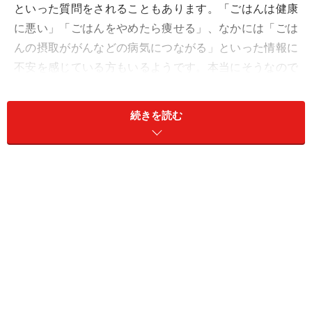
といった質問をされることもあります。「ごはんは健康
に悪い」「ごはんをやめたら痩せる」、なかには「ごは
んの摂取ががんなどの病気につながる」といった情報に
不安を感じている方もいるようです。本当にそうなので
しょうか。今回は、お米にまつわる“ごはん悪者説”を、
データをもとに考えてみたいと思います。
続きを読む
「ごはんで太る」は本当か？日本人のデー
タが示す意外な事実
確かに、ごはんはお茶わん1杯（150g）で糖質51.9g、食
物繊維2.3gと、糖質はそれなりの量になります（八訂 食
品栄養成分表より）。では実際に、ごはんを食べると太
るのでしょうか。