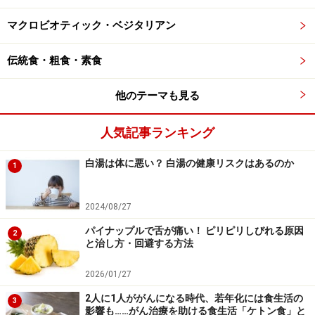
命ランキング（男女合計）では、日本は84.46歳で第1位
です。また、2024年の厚生労働省の報告では、日本の女
マクロビオティック・ベジタリアン
性は87.13年と40年連続で世界1位を維持しています。
伝統食・粗食・素食
もちろん、高い平均寿命の維持には、国民皆保険制度を
他のテーマも見る
背景にした医療制度の充実や、清潔で安全な生活環境な
ども関係しているでしょう。いわゆる「失われた30年」
人気記事ランキング
と呼ばれる経済的な停滞期においても、日本の平均寿命
は依然としてトップレベルを保っているのです。
白湯は体に悪い？ 白湯の健康リスクはあるのか
1
さらに注目すべきは、平均寿命第2位がシンガポール
2024/08/27
（83.86歳）、第3位が大韓民国（83.80歳）と、上位3カ
パイナップルで舌が痛い！ ピリピリしびれる原因
2
国がいずれもお米を主食とする国である点です。もちろ
と治し方・回避する方法
ん、平均寿命の高さをごはんだけで説明することはでき
2026/01/27
ません。
しかし少なくとも、「ごはんを主食にしてきた
2人に1人ががんになる時代、若年化には食生活の
食文化＝不健康」と単純に決めつけることはできないで
3
影響も……がん治療を助ける食生活「ケトン食」と