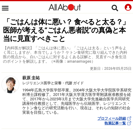
「ごはんは体に悪い？ 食べると太る？」
医師が考える“ごはん悪者説”の真偽と本
当に見直すべきこと
【内科医が解説】「ごはんは体に悪い」「ごはんは太る」という声をよ
く耳にしますが、本当でしょうか？ ケトン食研究に取り組んできた内科
医の視点から、白いごはんに対するよくある誤解と、見直すべき食生活
のポイントを解説します。（※画像：amanaimages）
更新日：
2026年05月25日
萩原 圭祐
レジリエンス医学と栄養・代謝 ガイド
1994年広島大学医学部卒業。2004年大阪大学大学院医学系研究
科博士課程修了。2011年大阪大学漢方医学寄附講座准教授を経
て、2017年から2025年3月まで大阪大学先進融合医学共同研究
講座特任教授として、先端医学から伝統医学、レジリエンス・
ケトン食などの研究活動を行い、現在は、それらの知財の社会
実装を目指している。
プロフィール詳細
執筆記事一覧