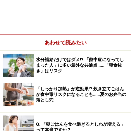
あわせて読みたい
水分補給だけではダメ!? 「熱中症になってし
まった人」に多い意外な共通点……「朝食抜
き」はリスク
2022年に厚生労働省が発表した『日本人の栄養と健康の
「しっかり加熱」が逆効果!? 炊き立てごはん
変遷』を見てみましょう。肥満の指標として用いられる
が食中毒リスクになることも……夏のお弁当の
BMI（体重〔kg〕を身長〔m〕の二乗で割った値）に関
落とし穴
して、2019年の日本の肥満者（BMI30以上）の割合は
4.6％でした。これはアメリカの42.8％、イギリスの
28.0％、ドイツ（2017年）の16.3％、フランスの
Q. 「朝ごはんを食べ過ぎるとしわが増える」
って本当ですか？
14.4％、イタリアの11.0％と比較して、極めて低い水準