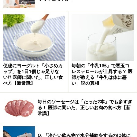
です。
日本の高度経済成長期には食の欧米化が進み、米の摂取
量が減少しました。もしごはんで太るなら、米の摂取量
が減るにつれて日本人のBMIは低下するはずです。しか
し実際には、日本人男性のBMI25以上の割合は2007年ま
で上昇し、その後も25％を超えた状態が続いています。
便秘にヨーグルト「小さめカ
毎朝の「牛乳1杯」で悪玉コ
つまり、
お米をよく食べていた日本人が圧倒的に痩せて
ップ」を1日1個じゃ足りな
レステロールが上昇する？ 医
おり、ごはんを食べなくなってから太ってきている
とい
い!? 医師に聞いた、正しい食
師が教える「牛乳は体に悪
べ方【新常識】
い」説の真相
うのが事実なのです。
毎日のソーセージは「たった2本」でも多すぎ
また、従来の和食では、ごはんとともにお味噌汁・豆
る！ 医師に聞いた、正しいお肉の食べ方【新
腐・わかめ・お漬物など食物繊維を豊富に含む食品を一
常識】
緒にとることが前提でした。2020年に発表された多目的
コホートの結果では、食物繊維の摂取量が多いと男女と
Q. 「冷たい飲み物で水分補給をするのは体に
もに死亡率が低下することが明らかになっています。ご