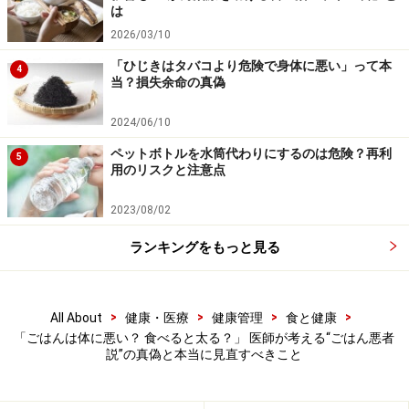
しょう。
は
2026/03/10
ごはんの摂取量は、がん発生のリスクと関
「ひじきはタバコより危険で身体に悪い」って本
4
係があるのか
当？損失余命の真偽
近年、若年者のがんが増加していることは世界的にも問
2024/06/10
題となっており、日本でもがんへの関心は高まっていま
ペットボトルを水筒代わりにするのは危険？再利
5
す。では、ごはんの摂取はがん発生のリスクと関係があ
用のリスクと注意点
るのでしょうか。
2023/08/02
アメリカ・カリフォルニア州の女性教師・学校職員を対
ランキングをもっと見る
象に1995～1996年に開始された約9万5000人規模の大規
模前向きコホート研究では、ごはんの摂取とがんの関係
>
>
>
>
All About
健康・医療
健康管理
食と健康
が検討されました。その結果、肺がん・膵がん・腎が
「ごはんは体に悪い？ 食べると太る？」 医師が考える“ごはん悪者
ん・膀胱がんについてはリスクの増加は見られず、乳が
説”の真偽と本当に見直すべきこと
んについてはごくわずかに1.07倍のリスク増加がありま
した。なお、この研究はアメリカでのものであり、ごは