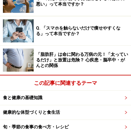
悪い」って本当ですか？
はんそのものよりも、その前提となる食事バランスが崩
れてきたことこそが問題と言えるでしょう。
Q. 「スマホを触らないだけで痩せやすくな
ごはんは健康に悪い？ ごはんが主食の国々
る」って本当ですか？
が、平均寿命の上位を占める事実
「脂肪肝」は命に関わる万病の元！「太ってい
昔ながらの食卓に並ぶ白ごはん。主食にしている日本人の寿
るだけ」と放置は危険？ 心疾患・脳卒中・が
命は？
んとの関係
「ごはんは体によくない」とおっしゃる患者さんには、
この記事に関連するテーマ
「日本人の平均寿命をご存じですか？」とよく質問しま
す。もちろんご存じの方も多いですが、意外と「？」と
食と健康の基礎知識
いう顔をされる方もいます。
健康的な体型づくりと食生活
日本人が長寿であることは有名ですが、2025年に
WHO（世界保健機関）が発表した世界185カ国の平均寿
旬・季節の食事の食べ方・レシピ