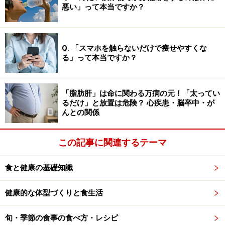
れてきたことこそが問題と言えるでしょう。
悪い」って本当ですか？
ごはんは健康に悪い？ ごはんが主食の国々
が、平均寿命の上位を占める事実
Q. 「スマホを触らないだけで痩せやすくな
る」って本当ですか？
昔ながらの食卓に並ぶ白ごはん。主食にしている日本人の寿
命は？
「脂肪肝」は命に関わる万病の元！「太ってい
るだけ」と放置は危険？ 心疾患・脳卒中・が
「ごはんは体によくない」とおっしゃる患者さんには、
んとの関係
「日本人の平均寿命をご存じですか？」とよく質問しま
す。もちろんご存じの方も多いですが、意外と「？」と
この記事に関連するテーマ
いう顔をされる方もいます。
食と健康の基礎知識
日本人が長寿であることは有名ですが、2025年に
WHO（世界保健機関）が発表した世界185カ国の平均寿
健康的な体型づくりと食生活
命ランキング（男女合計）では、日本は84.46歳で第1位
旬・季節の食事の食べ方・レシピ
です。また、2024年の厚生労働省の報告では、日本の女