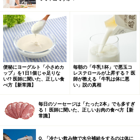
日本の高度経済成長期には食の欧米化が進み、米の摂取
量が減少しました。もしごはんで太るなら、米の摂取量
が減るにつれて日本人のBMIは低下するはずです。しか
し実際には、日本人男性のBMI25以上の割合は2007年ま
で上昇し、その後も25％を超えた状態が続いています。
つまり、
お米をよく食べていた日本人が圧倒的に痩せて
おり、ごはんを食べなくなってから太ってきている
とい
便秘にヨーグルト「小さめカ
毎朝の「牛乳1杯」で悪玉コ
うのが事実なのです。
ップ」を1日1個じゃ足りな
レステロールが上昇する？ 医
い!? 医師に聞いた、正しい食
師が教える「牛乳は体に悪
べ方【新常識】
い」説の真相
また、従来の和食では、ごはんとともにお味噌汁・豆
腐・わかめ・お漬物など食物繊維を豊富に含む食品を一
毎日のソーセージは「たった2本」でも多すぎ
緒にとることが前提でした。2020年に発表された多目的
る！ 医師に聞いた、正しいお肉の食べ方【新
常識】
コホートの結果では、食物繊維の摂取量が多いと男女と
もに死亡率が低下することが明らかになっています。ご
はんそのものよりも、その前提となる食事バランスが崩
Q. 「冷たい飲み物で水分補給をするのは体に