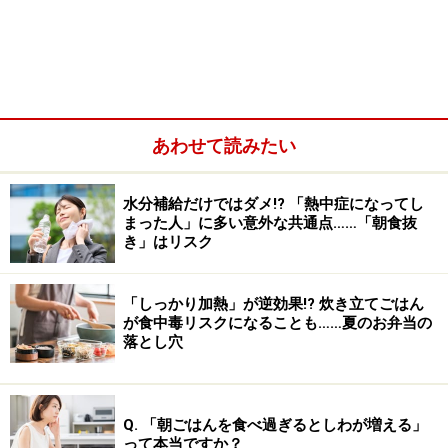
して、2019年の日本の肥満者（BMI30以上）の割合は
4.6％でした。これはアメリカの42.8％、イギリスの
28.0％、ドイツ（2017年）の16.3％、フランスの
14.4％、イタリアの11.0％と比較して、極めて低い水準
です。
あわせて読みたい
水分補給だけではダメ!? 「熱中症になってし
まった人」に多い意外な共通点……「朝食抜
き」はリスク
「しっかり加熱」が逆効果!? 炊き立てごはん
が食中毒リスクになることも……夏のお弁当の
落とし穴
Q. 「朝ごはんを食べ過ぎるとしわが増える」
って本当ですか？