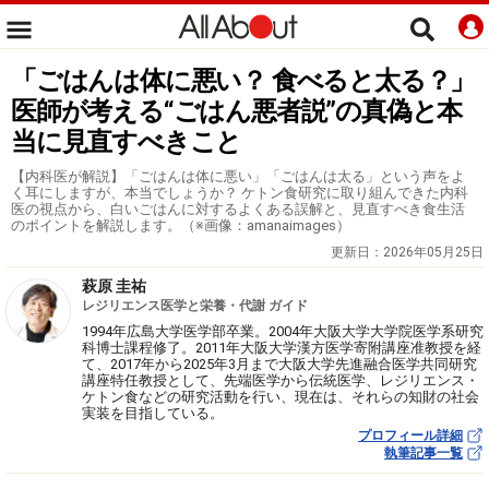
「ごはんは体に悪い？ 食べると太る？」
医師が考える“ごはん悪者説”の真偽と本
当に見直すべきこと
【内科医が解説】「ごはんは体に悪い」「ごはんは太る」という声をよ
く耳にしますが、本当でしょうか？ ケトン食研究に取り組んできた内科
医の視点から、白いごはんに対するよくある誤解と、見直すべき食生活
のポイントを解説します。（※画像：amanaimages）
更新日：
2026年05月25日
萩原 圭祐
レジリエンス医学と栄養・代謝 ガイド
1994年広島大学医学部卒業。2004年大阪大学大学院医学系研究
科博士課程修了。2011年大阪大学漢方医学寄附講座准教授を経
て、2017年から2025年3月まで大阪大学先進融合医学共同研究
講座特任教授として、先端医学から伝統医学、レジリエンス・
ケトン食などの研究活動を行い、現在は、それらの知財の社会
実装を目指している。
プロフィール詳細
執筆記事一覧