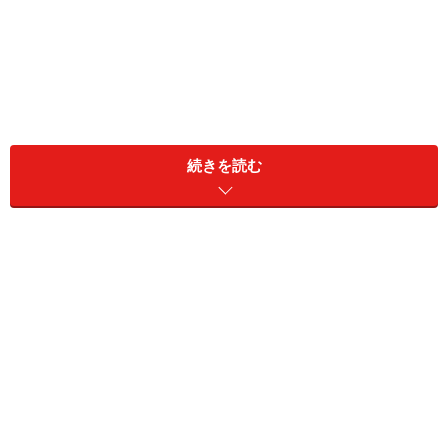
「ごはんで太る」は本当か？日本人のデー
続きを読む
タが示す意外な事実
確かに、ごはんはお茶わん1杯（150g）で糖質51.9g、食
物繊維2.3gと、糖質はそれなりの量になります（八訂 食
品栄養成分表より）。では実際に、ごはんを食べると太
るのでしょうか。
2022年に厚生労働省が発表した『日本人の栄養と健康の
変遷』を見てみましょう。肥満の指標として用いられる
BMI（体重〔kg〕を身長〔m〕の二乗で割った値）に関