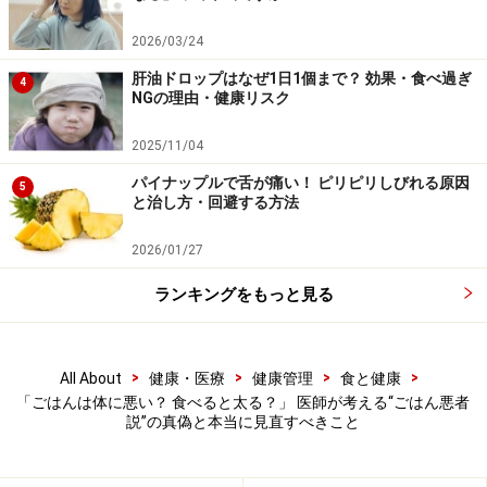
ごはんの摂取量は、がん発生のリスクと関
2026/03/24
係があるのか
肝油ドロップはなぜ1日1個まで？ 効果・食べ過ぎ
4
近年、若年者のがんが増加していることは世界的にも問
NGの理由・健康リスク
題となっており、日本でもがんへの関心は高まっていま
2025/11/04
す。では、ごはんの摂取はがん発生のリスクと関係があ
パイナップルで舌が痛い！ ピリピリしびれる原因
るのでしょうか。
5
と治し方・回避する方法
アメリカ・カリフォルニア州の女性教師・学校職員を対
2026/01/27
象に1995～1996年に開始された約9万5000人規模の大規
ランキングをもっと見る
模前向きコホート研究では、ごはんの摂取とがんの関係
が検討されました。その結果、肺がん・膵がん・腎が
ん・膀胱がんについてはリスクの増加は見られず、乳が
>
>
>
>
All About
健康・医療
健康管理
食と健康
んについてはごくわずかに1.07倍のリスク増加がありま
「ごはんは体に悪い？ 食べると太る？」 医師が考える“ごはん悪者
説”の真偽と本当に見直すべきこと
した。なお、この研究はアメリカでのものであり、ごは
んの摂取量が多い群でもお茶わん半分程度と、日本人と