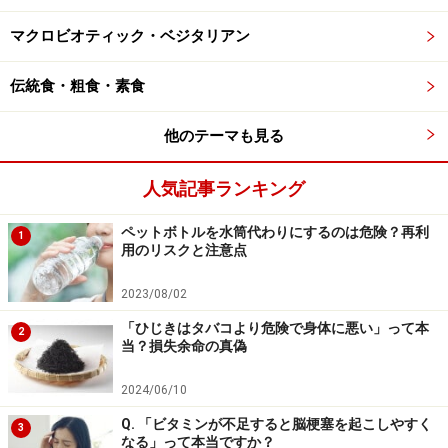
性は87.13年と40年連続で世界1位を維持しています。
マクロビオティック・ベジタリアン
もちろん、高い平均寿命の維持には、国民皆保険制度を
伝統食・粗食・素食
背景にした医療制度の充実や、清潔で安全な生活環境な
ども関係しているでしょう。いわゆる「失われた30年」
他のテーマも見る
と呼ばれる経済的な停滞期においても、日本の平均寿命
は依然としてトップレベルを保っているのです。
人気記事ランキング
ペットボトルを水筒代わりにするのは危険？再利
1
さらに注目すべきは、平均寿命第2位がシンガポール
用のリスクと注意点
（83.86歳）、第3位が大韓民国（83.80歳）と、上位3カ
2023/08/02
国がいずれもお米を主食とする国である点です。もちろ
ん、平均寿命の高さをごはんだけで説明することはでき
「ひじきはタバコより危険で身体に悪い」って本
2
当？損失余命の真偽
ません。
しかし少なくとも、「ごはんを主食にしてきた
食文化＝不健康」と単純に決めつけることはできないで
2024/06/10
しょう。
Q. 「ビタミンが不足すると脳梗塞を起こしやすく
3
なる」って本当ですか？