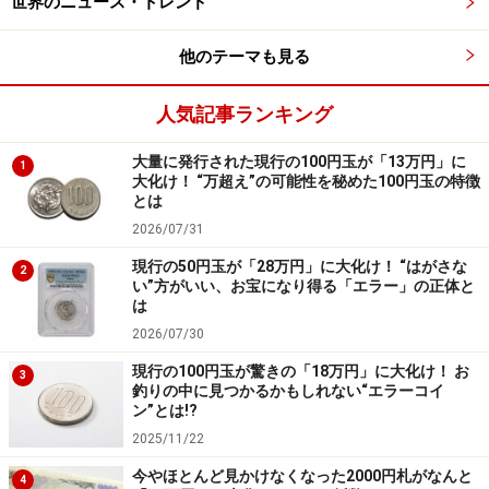
世界のニュース・トレンド
安藤さん：
へぇ～、認知症のある生活が日常の中に溶け
他のテーマも見る
込んでいるんですね。都会では、なかなか難しいかもし
れませんが……。
人気記事ランキング
繁田さん：
だからこそ、そこに医学的な視点だけを持ち
大量に発行された現行の100円玉が「13万円」に
1
大化け！ “万超え”の可能性を秘めた100円玉の特徴
込んで「危ないから行動制限しなきゃ」としてしまう
とは
と、その人本来の暮らしを壊してしまうことがありま
2026/07/31
す。「この人は、こういう人生を歩んできた。その延長
現行の50円玉が「28万円」に大化け！ “はがさな
2
に今がある」と周囲が理解できると、本人も家族もずっ
い”方がいい、お宝になり得る「エラー」の正体と
とラクになります。
は
2026/07/30
安藤さん：
支え方ひとつで、暮らしやすさが大きく変わ
現行の100円玉が驚きの「18万円」に大化け！ お
3
るのですね。
釣りの中に見つかるかもしれない“エラーコイ
ン”とは!?
繁田さん：
そうですね。個別の支え合いはもちろんです
2025/11/22
が、これからは社会全体でこの課題に向き合っていく必
今やほとんど見かけなくなった2000円札がなんと
4