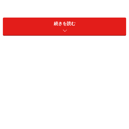
今回は本書から一部抜粋し、認知症についての意外と知
られていない事実と、日本人の3人に1人が認知症と共に
続きを読む
生きる実態について研究データを踏まえて紹介します。
目次
誰でも認知症になる可能性がありますか？
支え方で変わる「暮らしやすさ」
遺伝する認知症は「とてもまれ」
今回のチェックポイント