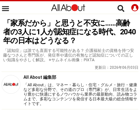
「家系だから」と思うと不安に……高齢
者の3人に1人が認知症になる時代、2040
年の日本はどうなる？
「認知症」は誰でも直面する可能性がある？ 介護福祉士の資格を持つ安
藤なつさんと専門医が、発症率や遺伝の有無など認知症についての正し
い知識をやさしく解説。 ※サムネイル画像：PIXTA
更新日：
2026年06月03日
All About 編集部
「All About」は、マネー・暮らし・住宅・グルメ・旅行・健康
など多彩な分野で、その道のプロ（専門家）が、日常生活をよ
り豊かに快適にするノウハウから業界の最新動向、読み物コラ
ムまで、多彩なコンテンツを発信する日本最大級の総合情報サ
イトです。