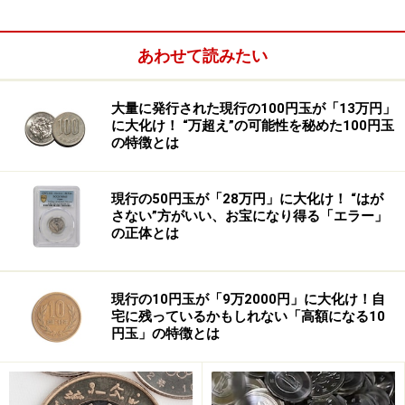
あわせて読みたい
大量に発行された現行の100円玉が「13万円」
に大化け！ “万超え”の可能性を秘めた100円玉
誰でも認知症になる可能性がありますか？
の特徴とは
安藤さん：
そもそもですが、わたしたちは誰でも認知症
現行の50円玉が「28万円」に大化け！ “はが
になる可能性があるのでしょうか？「自分は大丈夫」と
さない”方がいい、お宝になり得る「エラー」
思いたい気持ちもありますが、読者の方が一番気になる
の正体とは
ところだと思うんです。
繁田さん：
結論から言えば、認知症は誰にでも起こりう
現行の10円玉が「9万2000円」に大化け！自
宅に残っているかもしれない「高額になる10
る病気です。特別な体質の人だけがなるものではなく、
円玉」の特徴とは
年齢を重ねれば重ねるほど発症するリスクは誰でも高ま
ります。