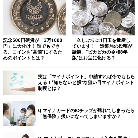
安藤さん：
やはり、「一部の人だけの病気」ではないん
ですね。
繁田さん：
はい。たとえば65歳を超えると、年齢ととも
に発症する方の割合はぐっと上がっていきます。特に85
記念500円硬貨が「3万1000
「久しぶりに1円玉を量産し
歳以上で見れば、その割合は30～40％にまで達するとい
円」に大化け！ 誰でもでき
ています！」造幣局の投稿が
う調査結果もあり、これは実に「3～4人に1人」が認知
る、コインを“高値”にするた
話題。“ピカピカの令和8年
めのポイントとは？
版”はお宝に化ける？
症と共に生きているという計算になります。
安藤さん：
3～4人に1人……。そうやって具体的な数字で
実は「マイナポイント」申請すれば今でももら
聞くと、急に他人事ではなくなりますね。この背景には
える！“知らないと損”な狙い目マイナポイント
制度とは？
やはり、寿命が延びた影響が大きいのでしょうか。長生
きできるようになったからこそ向き合わなければならな
い、現代社会ならではの課題とも言えそうですね。
Q.マイナカードのICチップが壊れてしまったら
「無保険」扱いになってしまいますか？
繁田さん：
その側面は大きいですね。認知症の人が増え
ているのは、日本が長寿国になったからです。かつては
発症前に天寿をまっとうする方が多かった。人生が長く