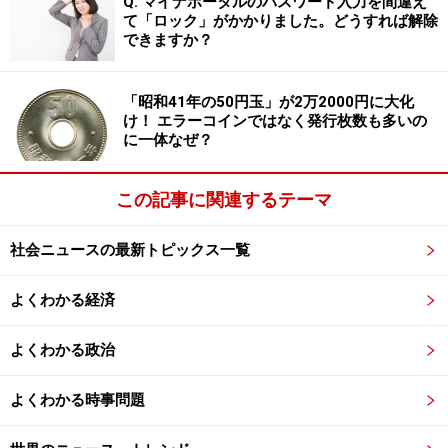
Q. マイナポータルのパスワード入力を間違え
て「ロック」がかかりました。どうすれば解除
なったことで、表面化してきた病気とも言えます。
できますか？
支え方で変わる「暮らしやすさ」
「昭和41年の50円玉」が2万2000円に大化
け！ エラーコインではなく発行枚数も多いの
安藤さん：
認知症の人が増える社会の中で、「どう支え
に一体なぜ？
るか」「どう受け止めるか」が、とても重要になってき
ますよね。同じ認知症でも、地域によって見え方が違う
この記事に関連するテーマ
ように感じます。
繁田さん：
本当にその通りです。認知症に対する受け止
社会ニュースの最新トピックス一覧
め方には地域性が大きく影響します。象徴的なのが、長
よくわかる経済
崎県・五島列島のお話です。そこでは、認知症の方が一
人で歩いていても近所の人が「○○じいちゃん、さっきウ
よくわかる政治
チの家の前を通ったよ」と自然に家族へ知らせ、家族も
「いつもの散歩コースだから大丈夫」と返すのが日常だ
よくわかる時事問題
そうです。地域全体でその人の暮らしを受け入れて温か
く見守る土壌があるのです。