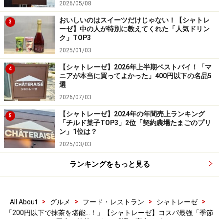
2026/05/08
たっぷりの抹茶ホイップクリームは甘さ控えめなので、
おいしいのはスイーツだけじゃない！【シャトレ
3
ーゼ】中の人が特別に教えてくれた「人気ドリン
あんこと一緒に食べてもくどさがなく美味です。ふわふ
ク」TOP3
わ食感のロール生地と、とろけるクリームの口どけを軽
2025/01/03
やかに楽しめます。
【シャトレーゼ】2026年上半期ベストバイ！「マ
4
ニアが本当に買ってよかった」400円以下の名品5
3. 「宇治抹茶のホイップクリーム大福 北海
選
道産小豆の粒あん入り」151円
2026/07/03
【シャトレーゼ】2024年の年間売上ランキング
5
「チルド菓子TOP3」2位「契約農場たまごのプリ
ン」1位は？
2025/03/03
「宇治抹茶のホイップクリーム大福 北海道産小豆の粒あん
入り」151円（税込）
ランキングをもっと見る
最後に紹介するのは、「宇治抹茶のホイップクリーム大
福 北海道産小豆の粒あん入り」151円（税込）。やわら
かな雪平（せっぺい）生地で、宇治抹茶を使用した抹茶
>
>
>
>
All About
グルメ
フード・レストラン
シャトレーゼ
ホイップクリームとシャトレーゼ自家炊き粒あんを包ん
「200円以下で抹茶を堪能…！」【シャトレーゼ】コスパ最強「季節