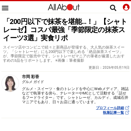
「200円以下で抹茶を堪能…！」【シャト
レーゼ】コスパ最強「季節限定の抹茶ス
イーツ3選」実食リポ
スイーツ店やコンビニで続々と新商品が登場する、大人気の抹茶スイー
ツ。「シャトレーゼ」にも200円以下で楽しめる「絶品抹茶スイーツ」
が、季節限定で販売中です。シャトレーゼマニアの筆者が厳選したおす
すめの3品をリポートします。 ※画像：筆者撮影
更新日：
2026年05月19日
市岡 彩香
グルメ ガイド
グルメ・スイーツ・食のトレンドを中心にWebメディア、雑誌
などで執筆する傍ら、ナレーターやMCとして活動する「話せ
るフードライター」です。シャトレーゼ、カルディ、成城石井
マニアでもあり、日々お店に通っています。
プロフィール詳細
執筆記事一覧