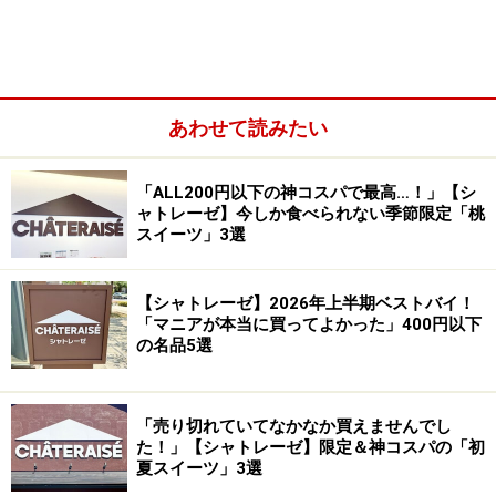
あわせて読みたい
1. 「宇治抹茶ミルクプリン」194円
「ALL200円以下の神コスパで最高…！」【シ
ャトレーゼ】今しか食べられない季節限定「桃
スイーツ」3選
「宇治抹茶ミルクプリン」194円（税込）
まずご紹介するのは、「宇治抹茶ミルクプリン」194円
【シャトレーゼ】2026年上半期ベストバイ！
「マニアが本当に買ってよかった」400円以下
（税込）。シャトレーゼのプリンにはロングセラー商品
の名品5選
が多いのですが、こちらは今の季節だけ限定の宇治抹茶
を使用したプリンです。
「売り切れていてなかなか買えませんでし
た！」【シャトレーゼ】限定＆神コスパの「初
夏スイーツ」3選