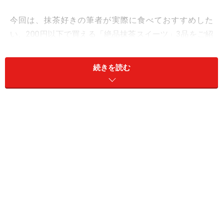
今回は、抹茶好きの筆者が実際に食べておすすめした
い、200円以下で買える「絶品抹茶スイーツ」3品をご紹
介します。
続きを読む
目次
1. 「宇治抹茶ミルクプリン」194円
2. 「北海道産小豆と抹茶のふんわりロール」194円
3. 「宇治抹茶のホイップクリーム大福 北海道産小豆の粒
あん入り」151円