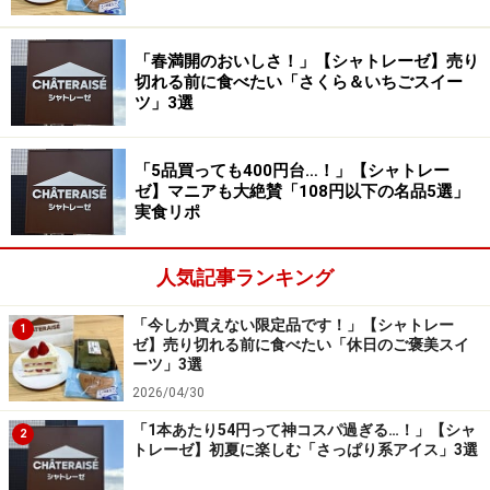
続いて紹介するのは、「北海道産小豆と抹茶のふんわり
ロール」194円（税込）です。ロールケーキもシャトレ
「春満開のおいしさ！」【シャトレーゼ】売り
切れる前に食べたい「さくら＆いちごスイー
ーゼの人気商品の1つですが、抹茶フレーバーは今しか
ツ」3選
味わえない季節限定品。
「5品買っても400円台…！」【シャトレー
国産抹茶を使用したスポンジで、ほろ苦い抹茶ホイップ
ゼ】マニアも大絶賛「108円以下の名品5選」
クリームとシャトレーゼ自家炊きの粒あんを巻いた一品
実食リポ
です。
人気記事ランキング
「今しか買えない限定品です！」【シャトレー
1
ゼ】売り切れる前に食べたい「休日のご褒美スイ
甘みと苦味のバランスが絶妙。ふわふわ食感もたまりませ
ん！
ーツ」3選
2026/04/30
食べてみると、ほのかな甘みの中に国産抹茶の苦みが広
「1本あたり54円って神コスパ過ぎる…！」【シャ
がるスポンジ生地と、北海道産小豆を使用した粒あんの
2
トレーゼ】初夏に楽しむ「さっぱり系アイス」3選
しっかりとした甘みがマッチ！