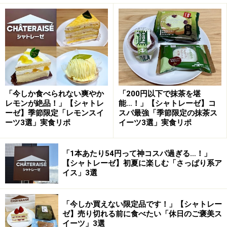
上品な甘さのつるんと食感のプリン。こしあんとホイップク
リームが抜群の相性です
ひと口食べると、抹茶の風味がふわっと広がるミルクプ
リンは、やわらかめのつるんとした食感が特徴的です。
プリンの上には、こしあんソースとホイップクリームが
トッピングされ、こしあんの滑らかな口どけとホイップ
「今しか食べられない爽やか
「200円以下で抹茶を堪
クリームのやさしい甘みが加わり、和スイーツならでは
レモンが絶品！」【シャトレ
能…！」【シャトレーゼ】コ
ーゼ】季節限定「レモンスイ
スパ最強「季節限定の抹茶ス
のおいしさを存分に堪能できます。初夏に“ひんやりつる
ーツ3選」実食リポ
イーツ3選」実食リポ
ん”と楽しめる、和洋折衷スイーツです。
「1本あたり54円って神コスパ過ぎる…！」
2. 「北海道産小豆と抹茶のふんわりロー
【シャトレーゼ】初夏に楽しむ「さっぱり系ア
ル」194円
イス」3選
「今しか買えない限定品です！」【シャトレー
ゼ】売り切れる前に食べたい「休日のご褒美ス
「北海道産小豆と抹茶のふんわりロール」194円（税込）
イーツ」3選