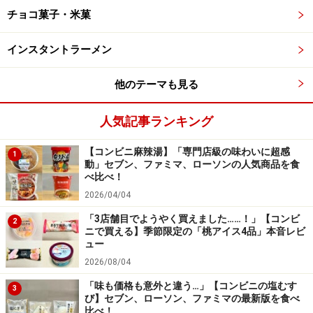
チョコ菓子・米菓
インスタントラーメン
【ローソン】「日本のフルーツ 北海道産メロン」279円（税
込）
他のテーマも見る
2品目は、5月12日にローソンから発売された「日本のフ
人気記事ランキング
ルーツ 北海道産メロン」279円（税込）。ローソン、ま
たはナチュラルローソン限定で販売されている、“日本の
【コンビニ麻辣湯】「専門店級の味わいに超感
1
フルーツ”シリーズのアイスバーです。
動」セブン、ファミマ、ローソンの人気商品を食
べ比べ！
2026/04/04
北海道産メロンのストレート果汁がぜいたく！
「3店舗目でようやく買えました……！」【コンビ
2
ニで買える】季節限定の「桃アイス4品」本音レビ
シンプルな見た目ながら、北海道産メロンのストレート
ュー
果汁をぜいたくに使用。メロン好きにはたまらない、濃
2026/08/04
厚リッチな味わいを楽しめます。
「味も価格も意外と違う…」【コンビニの塩むす
3
び】セブン、ローソン、ファミマの最新版を食べ
比べ！