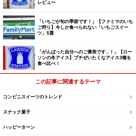
半分にカットしてみると、鉄観音ミルクティーアイスがぎっ
レビュー
しり。茶葉のおいしさを楽しめる上品な味わいです
ひと口食べると、茶葉の風味がふんわり広がる上品な甘
「いちごが旬の季節です！」【ファミマのいち
さが絶品。香ばしくサックサクのワッフルコーンの中に
ご狩り】今しか食べられない「いちごスイー
ツ」5選
は、鉄観音ミルクティーアイスがぜいたくにぎっしり詰
まっています。
「がんばった自分へのご褒美です…！」【ロー
ソンの冬アイス】プチぜいたくなアイス3種を
筆者は正直、「413円は高すぎるのでは……」と思ってい
食べ比べ！
ましたが、まるでアイスクリーム専門店のようなクオリ
ティーに驚かされました。
この記事に関連するテーマ
鉄観音ミルクティーという珍しいフレーバーは、ほかで
コンビニスイーツのトレンド
はなかなか出会えない唯一無二のおいしさ。一度は食べ
てみる価値があると感じた商品です。
スナック菓子
2. 【ローソン】「日本のフルーツ 北海道産
ハッピーターン
メロン」279円