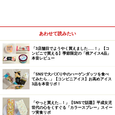
あわせて読みたい
「3店舗目でようやく買えました……！」【コ
ンビニで買える】季節限定の「桃アイス4品」
本音レビュー
1つ目は、5月12日にセブン-イレブンで数量限定発売さ
「SNSで大バズり中のハーゲンダッツを食べ
てみたら…」【コンビニアイス】お高めアイス
れた「ハーゲンダッツ クリーミーコーン 鉄観音ミルクテ
3品を本音リポ！
ィー」413円 （税込）。発売直後から「おいしすぎる」
とSNSで話題になっている注目商品です。
「やっと買えた…！」【SNSで話題】平成女児
世代の心をくすぐる「カラースプレー」スイー
鉄観音とは、中国・福建省を代表する烏龍茶の一種。本
ツ実食リポ