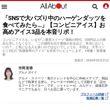
「SNSで大バズり中のハーゲンダッツを
食べてみたら…」【コンビニアイス】お
高めアイス3品を本音リポ！
コンビニアイスも、いまや“ご褒美スイーツ”価格の時代。300円以上の商
品も珍しくなくなり、「この値段を出す価値があるほど、本当においし
いの？」と気になる人も多いのではないでしょうか。今回は、大手コン
ビニ3社の “高価格帯のアイス” を本音でレビューします。※画像：筆者撮
影
更新日：
2026年05月21日
市岡 彩香
グルメ ガイド
グルメ・スイーツ・食のトレンドを中心にWebメディア、雑誌
などで執筆する傍ら、ナレーターやMCとして活動する「話せ
るフードライター」です。シャトレーゼ、カルディ、成城石井
マニアでもあり、日々お店に通っています。
プロフィール詳細
執筆記事一覧