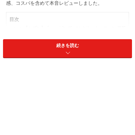
感、コスパを含めて本音レビューしました。
目次
1. 【セブン】「ハーゲンダッツ クリーミーコーン 鉄観
音ミルクティー」413円
続きを読む
2. 【ローソン】「日本のフルーツ 北海道産メロン」279
円
3. 【ファミマ】「ワッフルコーン贅沢ミルク」378円
1. 【セブン】「ハーゲンダッツ クリーミー
コーン 鉄観音ミルクティー」413円
【セブン-イレブン】「ハーゲンダッツ クリーミーコーン 鉄
観音ミルクティー」413円 （税込）