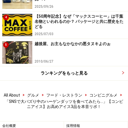
2025/09/26
まるでメロンをそのまま食べているような濃厚な味わいで
【50周年記念】なぜ「マックスコーヒー」は千葉
4
す
名物といわれるのか？ パッケージと共に歴史をた
どる
ひと口食べると、メロン果汁の濃厚な甘みが口いっぱい
2025/07/03
に広がり、氷菓ながらシャリシャリ感は控えめで、ねっ
越後屋、お主もなかなかの悪タヌキよのぉ
とりやわらかな口どけです。赤肉メロンをそのままかじ
5
っているかのようなコクのある甘みとジューシーさが印
象的です。
2010/06/27
ランキングをもっと見る
279円にしてはやや小ぶりですが、味の高級感は申し分
なし。メロン好きなら満足度の高い一品だと感じまし
た。
>
>
>
>
All About
グルメ
フード・レストラン
コンビニグルメ
「SNSで大バズり中のハーゲンダッツを食べてみたら…」【コンビ
ニアイス】お高めアイス3品を本音リポ！
3. 【ファミマ】「ワッフルコーン贅沢ミル
ク」378円
会社概要
採用情報