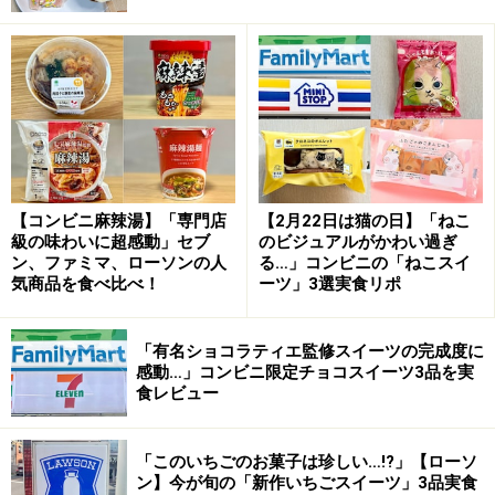
商品は、鉄観音茶葉を使用したミルクティーアイスクリ
ームを鉄観音チョコレートでコーティングし、ワッフル
コーンと組み合わせた一品です。
SNSで大バズり中！ セブン-イレブン限定のレアなハーゲン
ダッツ
【コンビニ麻辣湯】「専門店
【2月22日は猫の日】「ねこ
大人気のハーゲンダッツですが、コーンタイプはセブン-
級の味わいに超感動」セブ
のビジュアルがかわい過ぎ
ン、ファミマ、ローソンの人
る…」コンビニの「ねこスイ
イレブン限定。ほかでは購入できない特別感も魅力で
気商品を食べ比べ！
ーツ」3選実食リポ
す。1個413円とかなり高価格帯ですが、クリーミーなア
イスとサクサクのワッフルコーンのぜいたくな組み合わ
「有名ショコラティエ監修スイーツの完成度に
せを楽しむことができます。
感動…」コンビニ限定チョコスイーツ3品を実
食レビュー
「このいちごのお菓子は珍しい…!?」【ローソ
ン】今が旬の「新作いちごスイーツ」3品実食