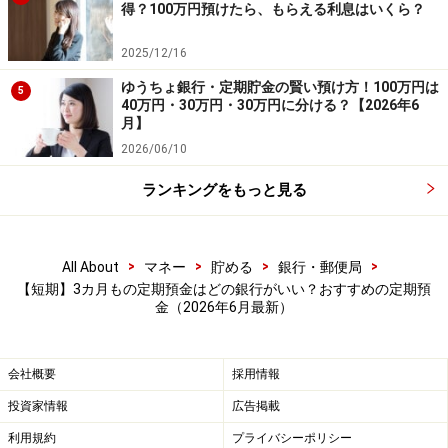
得？100万円預けたら、もらえる利息はいくら？
定期預金は、あらかじめ預入期間が決まっているぶん、
2025/12/16
普通預金よりも金利が高く設定されています。そのた
ゆうちょ銀行・定期貯金の賢い預け方！100万円は
5
め、満期を待たずに中途解約する場合は、預け入れた時
40万円・30万円・30万円に分ける？【2026年6
の金利ではなく中途解約利率が適用されるのが一般的で
月】
す。
2026/06/10
ランキングをもっと見る
定期預金を利用する際は、将来の計画（ライフプラン）
を考慮し、途中で解約せずに済む期間を選ぶようにしま
しょう。
>
>
>
>
All About
マネー
貯める
銀行・郵便局
【短期】3カ月もの定期預金はどの銀行がいい？おすすめの定期預
金（2026年6月最新）
金利2.00％だと利息はいくら？
金利年2.00％の3カ月もの定期預金に、100万円を預け入
会社概要
採用情報
れた場合の受取利息は、税抜き前で5000円、税引き後で
投資家情報
広告掲載
およそ3985円です。参考に銀行を選んでみてください。
利用規約
プライバシーポリシー