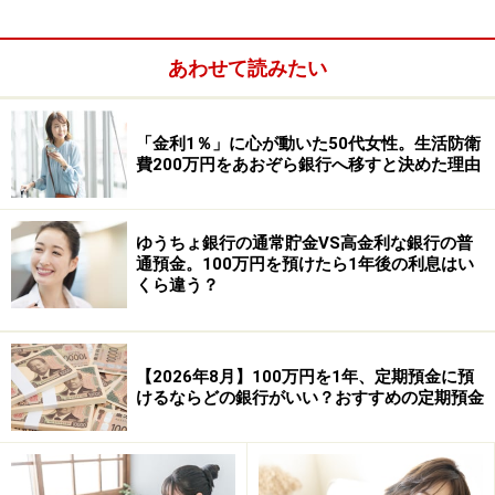
あわせて読みたい
「金利1％」に心が動いた50代女性。生活防衛
費200万円をあおぞら銀行へ移すと決めた理由
預入金額：1口300万円
※1人1口、一括預入限定の商品。よさこいおきゃく支店
ゆうちょ銀行の通常貯金VS高金利な銀行の普
の普通預金口座開設とこうぎん個人インターネットバン
通預金。100万円を預けたら1年後の利息はい
くら違う？
キングの利用申込が必要。募集期間は2026年4月27日～7
月31日で、募集口数500口に達し次第、取り扱い終了。
【2026年8月】100万円を1年、定期預金に預
③SBI新生銀行
けるならどの銀行がいい？おすすめの定期預金
商品名：パワーダイレクト円定期預金
金利：0.80％