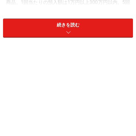
商品。1回当たりの預入額は1万円以上300万円以内。5回
までの分割預入が可能で合計1000万円まで。預入可能期
間はインターネットバンキング利用登録の2日後から90
続きを読む
日以内。
②高知銀行 よさこいおきゃく支店
商品名：スーパー定期（愛称：よさこいくじら定
期）
金利：1.15％
預入期間：3カ月