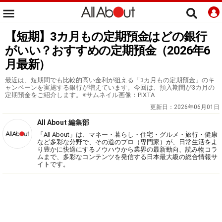
【短期】3カ月もの定期預金はどの銀行
がいい？おすすめの定期預金（2026年6
月最新）
最近は、短期間でも比較的高い金利が狙える「3カ月もの定期預金」のキ
ャンペーンを実施する銀行が増えています。今回は、預入期間が3カ月の
定期預金をご紹介します。※サムネイル画像：PIXTA
更新日：
2026年06月01日
All About 編集部
「All About」は、マネー・暮らし・住宅・グルメ・旅行・健康
など多彩な分野で、その道のプロ（専門家）が、日常生活をよ
り豊かに快適にするノウハウから業界の最新動向、読み物コラ
ムまで、多彩なコンテンツを発信する日本最大級の総合情報サ
イトです。