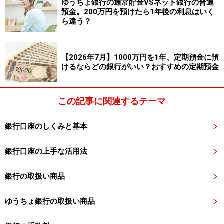
ゆうちょ銀行の通常貯金VSネット銀行の普通
預入期間：3カ月
預金。200万円を預けたら1年後の利息はいく
ら違う？
預入金額：10万円以上（1円単位）
※満期後は「うどんスーパー定期預金」に商品が変更さ
【2026年7月】1000万円を1年、定期預金に預
れる。
けるならどの銀行がいい？おすすめの定期預金
新たに口座開設する方限定のキャンペーン
この記事に関連するテーマ
も！
また、新規口座開設者限定で、下記のような高金利キャ
銀行口座のしくみと基本
ンペーンも実施されています。
銀行口座の上手な活用法
◆愛媛銀行 四国八十八カ所支店 「新規口座開設限定定
期預金」
銀行の取扱い商品
金利：1.40％
ゆうちょ銀行の取扱い商品
預入期間：3カ月