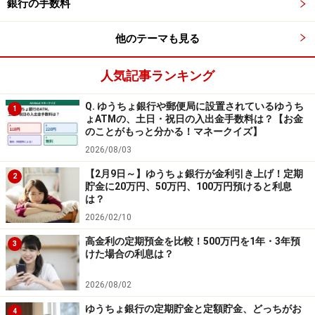
銀行の手数料
預入金額：100万円以上1000万円以下（1円単位）
※3カ月ものと1年ものを合わせて、1人総額1000万円が上
他のテーマも見る
限。預入期限は口座開設日の翌々月末まで。
人気記事ランキング
Q. ゆうちょ銀行や郵便局に設置されているゆうち
◆auじぶん銀行 「デビュー応援定期預金」
1
ょATMの、土日・祝日の入出金手数料は？【お金
のことがもっと分かる！マネークイズ】
金利：1.35％
2026/08/03
預入期間：3カ月
【2月9日～】ゆうちょ銀行が金利引き上げ！定期
2
預入金額：1万円以上（1円単位）
貯金に20万円、50万円、100万円預けると利息
は？
※auユーザー以外も対象。預入期限は口座開設日の翌々
2026/02/10
月末まで。期間中、何度でも預入可能だが、特典対象と
高金利の定期預金を比較！500万円を1年・3年預
3
なる預入上限金額は3カ月ものと1年ものを合算して1億
けた場合の利息は？
円まで。
2026/08/02
ゆうちょ銀行の定期貯金と定額貯金、どっちがお
定期預金を途中で解約すると？
4