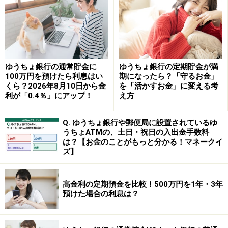
預入期間：3カ月
預入金額：30万円以上（1円単位）
※インターネット限定商品で、一括預入のみ。
ゆうちょ銀行の通常貯金に
ゆうちょ銀行の定期貯金が満
100万円を預けたら利息はい
期になったら？「守るお金」
※新規口座開設の場合は、「スタートアップ円定期預
くら？2026年8月10日から金
を「活かすお金」に変える考
金」3カ月ものが利用でき、金利が年1.00％になる。預入
利が「0.4％」にアップ！
え方
金額はインターネット経由が1口30万円以上、店頭経由
は1口500万円以上。店頭の場合は金利上乗せプログラム
Q. ゆうちょ銀行や郵便局に設置されているゆ
うちょATMの、土日・祝日の入出金手数料
により、さらに金利0.10％が上乗せされて年1.10％とな
は？【お金のことがもっと分かる！マネークイ
る。
ズ】
高金利の定期預金を比較！500万円を1年・3年
④香川銀行 セルフうどん支店
預けた場合の利息は？
商品名：豪華金利トッピング定期預金
金利：0.80％